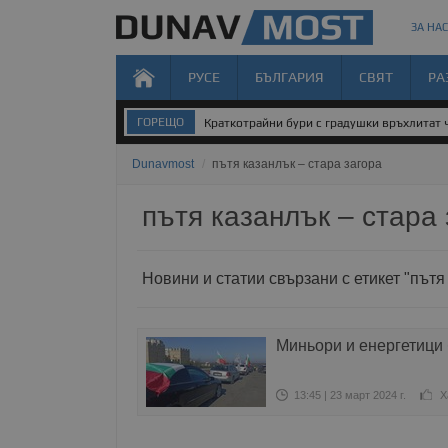
ЗА НАС
РУСЕ
БЪЛГАРИЯ
СВЯТ
РА
ГОРЕЩО
Краткотрайни бури с градушки връхлитат 
Dunavmost
/
пътя казанлък – стара загора
пътя казанлък – стара 
Новини и статии свързани с етикет "пътя
Миньори и енергетици 
13:45 | 23 март 2024 г.
Х