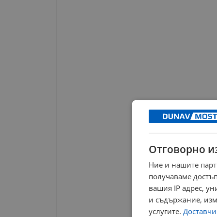
Отговорно и
Ние и нашите парт
получаваме достъп
вашия IP адрес, у
и съдържание, изм
услугите.
Доставчиц