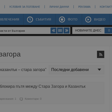
УСЛОВИЯ ЗА ПОЛЗВАНЕ
ЛИЧНИ ДАННИ
РЕКЛАМА
КОНТАКТ
ЗВЛЕЧЕНИЯ
СЪБИТИЯ
ФОТО
ВИДЕО
НОВИНИТЕ ДНЕС
0
части от България
загора
 казанлък – стара загора"
блокира пътя между Стара Загора и Казанлък
аресвания: 1
Коментари: 0