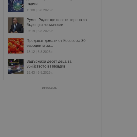
година
15:00 | 6.8.2026 г.
Румен Радев ще посети терена за
бъдещия космически...
07:19 | 6.8.2026 г.
Продават домати от Косово за 30
евроцента за...
18:12 | 6.8.2026 г.
Задържаха десет деца за
убийството в Пловдив
15:43 | 6.8.2026 г.
РЕКЛАМА