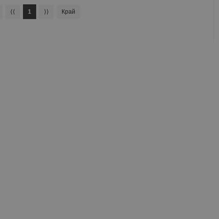
⟨⟨
1
⟩⟩
Край