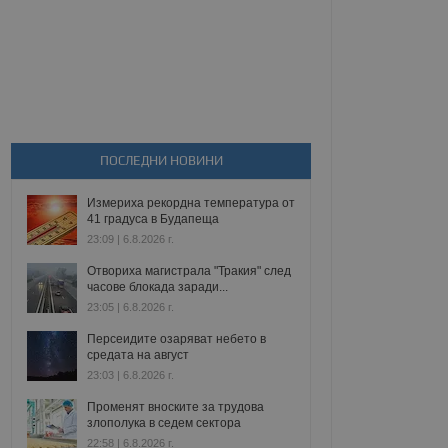
ПОСЛЕДНИ НОВИНИ
Измериха рекордна температура от
41 градуса в Будапеща
23:09 | 6.8.2026 г.
Отвориха магистрала "Тракия" след
часове блокада заради...
23:05 | 6.8.2026 г.
Персеидите озаряват небето в
средата на август
23:03 | 6.8.2026 г.
Променят вноските за трудова
злополука в седем сектора
22:58 | 6.8.2026 г.