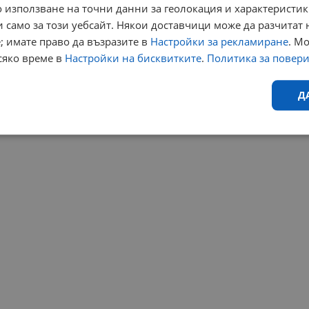
 използване на точни данни за геолокация и характеристик
 само за този уебсайт. Някои доставчици може да разчитат 
; имате право да възразите в
Настройки за рекламиране
. М
сяко време в
Настройки на бисквитките
.
Политика за повер
Д
Ефективност
Таргетиране
Функционалност
Н
еобходимо
Ефективност
Таргетиране
Функционалност
Неклас
исквитки позволяват основната функционалност на уебсайта, като потребителско
не може да се използва правилно без строго необходими бисквитки.
Валиден
Доставчик
/
Домейн
Описание