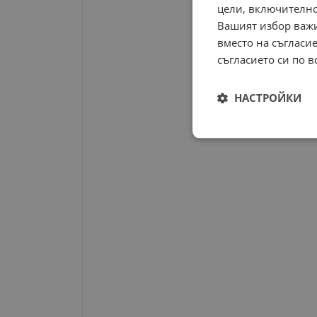
цели, включително
Вашият избор важи
вместо на съгласие
съгласието си по в
НАСТРОЙКИ
Строго
необходимо
Строго н
Строго необходимите б
на акаунта. Уебсайтът 
Име