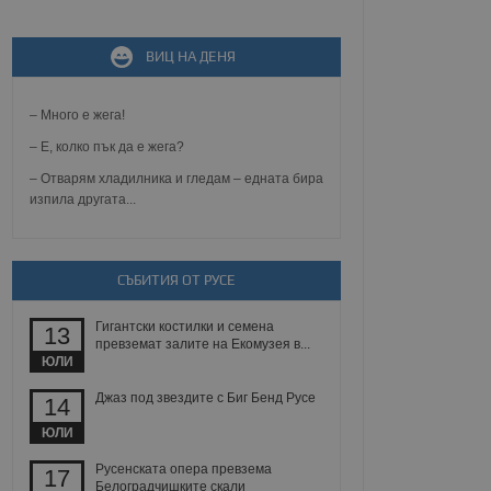
не, зададена от уеб
 ASP.NET MVC
ВИЦ НА ДЕНЯ
спре неразрешеното
т, известно като
тове. Той не съдържа
– Много е жега!
щожава при затваряне
– Е, колко пък да е жега?
ение на съгласието на
ст за тяхното
– Отварям хладилника и гледам – едната бира
а данни за съгласието
изпила другата...
ични политики и
антира, че техните
 сесии.
аничаване между хората
СЪБИТИЯ ОТ РУСЕ
а, за да се правят
хния уебсайт.
Гигантски костилки и семена
13
превземат залите на Екомузея в...
сигнализира на
ЮЛИ
 на бисквитките,
а съответствие и
ндарти и
Джаз под звездите с Биг Бенд Русе
14
ЮЛИ
ck и предоставя
требител използва
Русенската опера превзема
17
йният потребител може
Белоградчишките скали
 уебсайт.