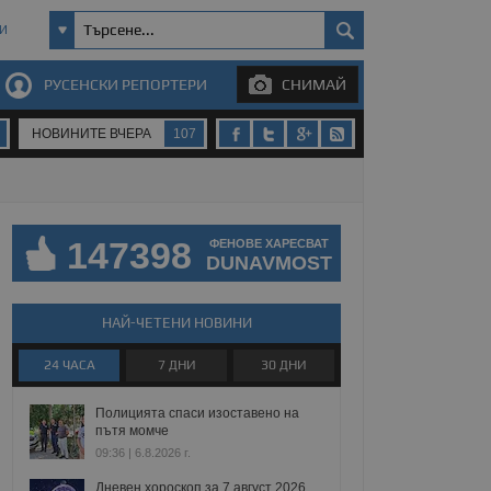
И
РУСЕНСКИ РЕПОРТЕРИ
СНИМАЙ
НОВИНИТЕ ВЧЕРА
107
147398
ФЕНОВЕ ХАРЕСВАТ
DUNAVMOST
НАЙ-ЧЕТЕНИ НОВИНИ
24 ЧАСА
7 ДНИ
30 ДНИ
Полицията спаси изоставено на
пътя момче
09:36 | 6.8.2026 г.
Дневен хороскоп за 7 август 2026