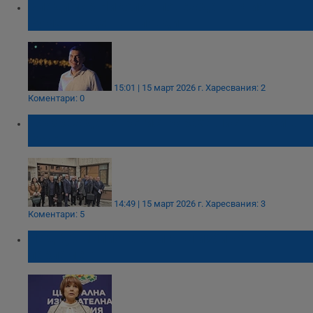
Владимир Николов повежда партията на
Румен Радев в Пловдив
15:01 | 15 март 2026 г.
Харесвания: 2
Коментари: 0
"Възраждане" регистрираха листата си в
Русе
14:49 | 15 март 2026 г.
Харесвания: 3
Коментари: 5
Над 6,6 милиона българи избират нов
парламент