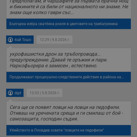
Предполагам, и чаршафите за първата брачна нощ
и бикините ѝ са били от националното ни знаме. Не
знам още колко гаври със...
Българка избра сватбена рокля в цветовете на трибагреника
бай Тошо
12:29 | 9.8.2026 г.
укрофашистки дрон за тръбопровода...
предупреждение. Давай те оръжия и пари.
Наркофьорера е замесен , естествено.
Продължават процесуално-следствените действия в района на...
dgd
12:03 | 9.8.2026 г.
Сега ще се появят ловци на ловци на педофили.
Отиваш на уречената среща и ги смилаш от бой -
самозащита, господин съдия.
Убийството в Пловдив освети "ловците на педофили"