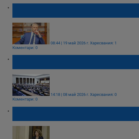
Костадин Костадинов: "Прогресивна
България" надмина ГЕРБ по арогантност
08:44 | 19 май 2026 г.
Харесвания: 1
Коментари: 0
Парламентът създаде временна правна
комисия
14:18 | 08 май 2026 г.
Харесвания: 0
Коментари: 0
Илияна Йотова започва консултации с
шестте партии