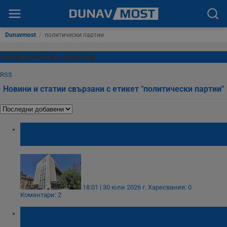
Dunavmost
/
политически партии
политически партии
RSS
Новини и статии свързани с етикет "политически партии"
ДПС обжалва решението за отнемане на
партийната централа
18:01 | 30 юли 2026 г.
Харесвания: 0
Коментари: 2
ДПС предлага оптични скенери вместо
„мадуровките“