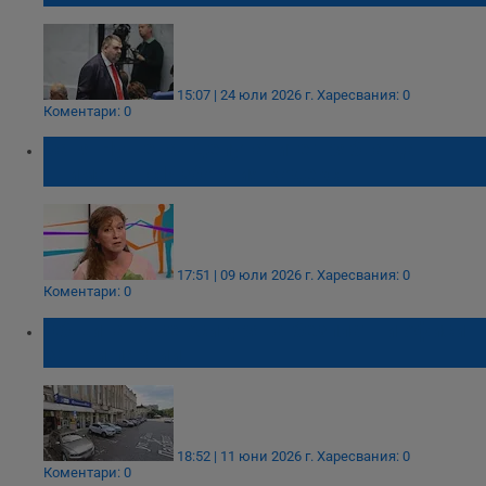
15:07 | 24 юли 2026 г.
Харесвания: 0
Коментари: 0
Ваня Нушева: Депутатите трябва да
внимават с Изборния кодекс
17:51 | 09 юли 2026 г.
Харесвания: 0
Коментари: 0
Община Русе осигурява безплатни офиси
за три партии
18:52 | 11 юни 2026 г.
Харесвания: 0
Коментари: 0