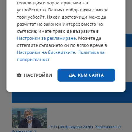
геолокация и характеристики на
устройството. Вашият избор важи само за
този уебсайт. Някои доставчици може да
11:27 | 12 март 2025 г.
Харесвания: 0
разчитат на законен интерес вместо на
Коментари: 0
съгласие; имате право да възразите в
Обявиха за кои партии са „изчезналите“
Настройки за рекламиране
. Можете да
780 гласа
оттеглите съгласието си по всяко време в
Настройки на бисквитките
.
Политика за
поверителност
15:39 | 11 март 2025 г.
Харесвания: 0
НАСТРОЙКИ
ДА, КЪМ САЙТА
Коментари: 0
Росен Йорданов: В основата на
депутатските сблъсъци стои сексуалната
Строго
Ефективност
необходимо
малоценност
Таргетиране
Функционалност
17:11 | 08 февруари 2025 г.
Харесвания: 0
Коментари: 0