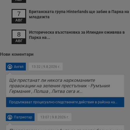
Британската група Hinterlands ще забие в Парка на
7
младежта
АВГ
Историческа възстановка за Илинден оживява в
8
Парка на...
АВГ
Нови коментари
Ангел
13:32 | 9.8.2026 г.
Ще престанат ли някога наркоманиите
правокации на зеления престъпник - Румъния
Германия , Полша , Литва сега и...
Продължават процесуално-следствените действия в района на...
Патриотар
13:07 | 9.8.2026 г.