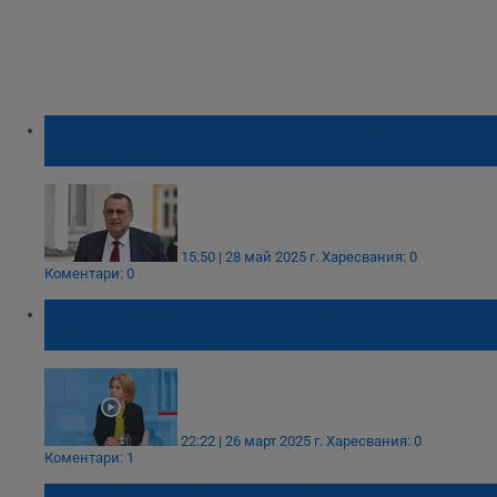
Джевдет Чакъров оттегли жалбата си за
промените в ДПС
15:50 | 28 май 2025 г.
Харесвания: 0
Коментари: 0
Боряна Димитрова: Управляващите
изостават в защитата на еврото
22:22 | 26 март 2025 г.
Харесвания: 0
Коментари: 1
МЕЧ протестира под съпровода на гайди