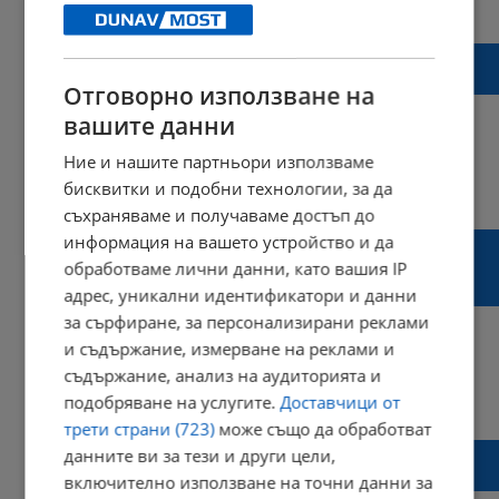
20:40 | 13 март 2025 г.
Харесвания: 0
Коментари: 0
Община Русе предоставя безвъзмездно
имоти на ГЕРБ
Отговорно използване на
вашите данни
Ние и нашите партньори използваме
бисквитки и подобни технологии, за да
16:37 | 13 март 2025 г.
Харесвания: 0
Коментари: 0
съхраняваме и получаваме достъп до
Ивелин Михайлов: Благодарим на Борисов
информация на вашето устройство и да
и Пеевски, че предизвикаха толкова много
обработваме лични данни, като вашия IP
да се говори за нас
адрес, уникални идентификатори и данни
за сърфиране, за персонализирани реклами
и съдържание, измерване на реклами и
съдържание, анализ на аудиторията и
17:59 | 12 март 2025 г.
Харесвания: 1
подобряване на услугите.
Доставчици от
Коментари: 0
трети страни (723)
може също да обработват
Партиите са похарчили близо 38 милиона
данните ви за тези и други цели,
лева през 2023 година
включително използване на точни данни за