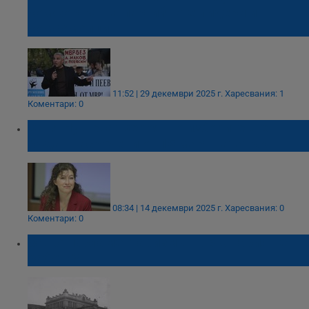
комфортът на партийните лидери и
комсомолци
11:52 | 29 декември 2025 г.
Харесвания: 1
Коментари: 0
Ваня Нушева: Вероятно изборите ще
бъдат насрочени от 15 март нататък
08:34 | 14 декември 2025 г.
Харесвания: 0
Коментари: 0
Защо парламентаризмът в България не
работи?