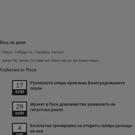
Виц на деня
- Пешо, събуди се. Говориш насън!
- Аман бе, жена. Остави ме поне насън да кажа нещо...
Събития от Русе
Русенската опера превзема Белоградчишките
17
скали
ЮЛИ
Музеят в Русе домакинства ушиването на
29
гигантска рокля
ЮЛИ
Безплатна тренировка на открито събира русенци
4
на кея
АВГ