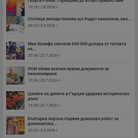
Георги Рачев: Горещини до второ пришествие
п
б
10:15 | 7.8.2026 г.
п
с
Стотици хиляди пенсии ще бъдат намалени, ако...
о
с
08:14 | 5.8.2026 г.
а
р
у
з
Миа Халифа спечели 650 000 долара от титлата
з
на...
п
20:08 | 22.7.2026 г.
ASP.NET_SessionId
Сесия
Т
Microsoft
с
Corporation
D
www.dunavmost.com
НОИ обяви всички нужни документи за
п
пенсиониране
и
12:26 | 20.7.2026 г.
т
к
п
Цените на дините в Гърция удариха историческо
и
у
дъно
р
15:58 | 22.7.2026 г.
к
п
д
Българка поръча първия домашен робот за
д
домакинска...
п
у
20:03 | 5.8.2026 г.