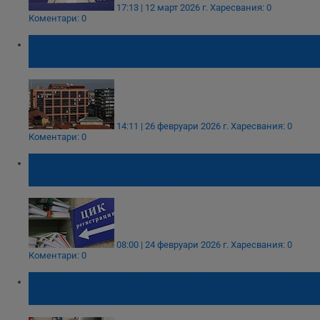
17:13 | 12 март 2026 г.
Харесвания: 0
Коментари: 0
Сметната палата заплаши политическите
партии със спиране на субсидиите
14:11 | 26 февруари 2026 г.
Харесвания: 0
Коментари: 0
Започва регистрацията на партии и
коалиции за изборите
08:00 | 24 февруари 2026 г.
Харесвания: 0
Коментари: 0
Драгомир Драганов събира партиите за
организацията на изборите в Русе