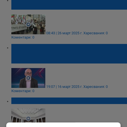
пред Народното събрание
08:43 | 26 март 2025 г.
Харесвания: 0
Коментари: 0
Социолози: Лъжица катран в меда на
изборния процес, но масово
фалшифициране няма
19:07 | 16 март 2025 г.
Харесвания: 0
Коментари: 0
Кои са новите народни представители