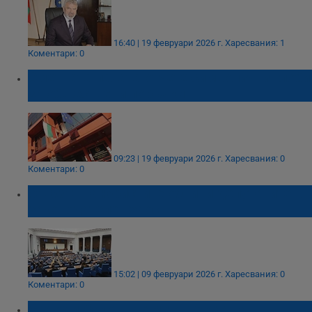
16:40 | 19 февруари 2026 г.
Харесвания: 1
Коментари: 0
Сметната палата отчете символични глоби
за обществени поръчки
09:23 | 19 февруари 2026 г.
Харесвания: 0
Коментари: 0
Съюзът на юристите обвини депутатите в
законодателен хаос
15:02 | 09 февруари 2026 г.
Харесвания: 0
Коментари: 0
Методи Лалов: Не ме интересува