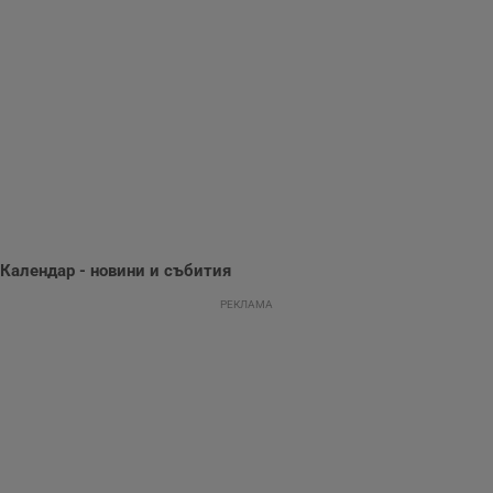
Gemius
използва с цел
.hit.gemius.pl
събиране на
информация за
потребителското
поведение и
предпочитания.
Тази информация
се използва, за да
се оптимизира
представянето на
уебсайта и да
направят
рекламните
съобщения по-
важни за
потребителя.
Календар - новини и събития
РЕКЛАМА