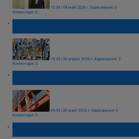
10:33 | 04 май 2026 г.
Харесвания: 0
Коментари: 0
Глобяват с над 2500 евро за немахнати
предизборни плакати
13:45 | 26 април 2026 г.
Харесвания: 2
Коментари: 0
Спират държавната субсидия на партиите
без отчети
09:59 | 30 март 2026 г.
Харесвания: 0
Коментари: 0
Иван Демерджиев: Вадим държавата от
прегръдката на олигархията