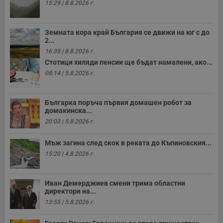
15:29 | 8.8.2026 г.
с
з
с
п
о
Земната кора край България се движи на юг с до
р
2...
п
16:35 | 8.8.2026 г.
н
п
Стотици хиляди пенсии ще бъдат намалени, ако...
к
ч
08:14 | 5.8.2026 г.
п
с
б
Българка поръча първия домашен робот за
__cf_bm
29
Т
Cloudflare Inc.
домакинска...
минути
с
.twitter.com
20:03 | 5.8.2026 г.
59
р
секунди
м
б
Мъж загина след скок в реката до Къпиновския...
о
у
15:20 | 4.8.2026 г.
п
о
и
т
Иван Демерджиев смени трима областни
директори на...
receive-cookie-deprecation
.hit.gemius.pl
1 година
Т
с
13:55 | 5.8.2026 г.
с
н
н