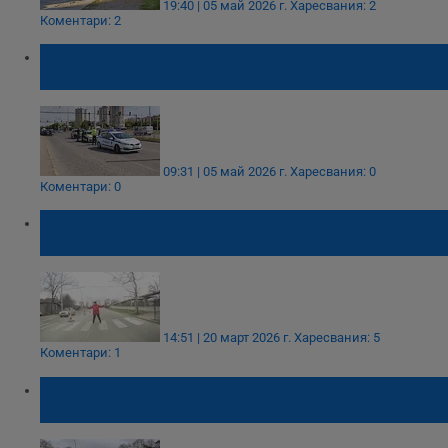
19:40 | 05 май 2026 г.
Харесвания: 2
Коментари: 2
Блъснатата на пешеходна пътека жена е с
множество травми
09:31 | 05 май 2026 г.
Харесвания: 0
Коментари: 0
Русенка блокира движението на булевард
"Тутракан"
14:51 | 20 март 2026 г.
Харесвания: 5
Коментари: 1
Сменят дефектните павета на
кръстовището до "Халите"