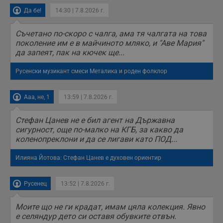
Да бе!
14:30 | 7.8.2026 г.
Съчетано по-скоро с чалга, ама тя чалгата на това
поколение им е в майчиното мляко, и "Аве Мария"
да запеят, пак на кючек ще...
Русенски музикант смеси Металика и роден фолклор
Ааа, не, 1
13:59 | 7.8.2026 г.
Стефан Цанев не е бил агент на Държавна
сигурност, още по-малко на КГБ, за какво да
коленопреклони и да се лигави като ПОД...
Илияна Йотова: Стефан Цанев е духовен ориентир
Русенец
13:52 | 7.8.2026 г.
Моите що не ги крадат, имам цяла колекция. Явно
е селяндур дето си оставя обувките отвън.