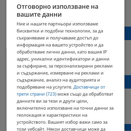
Отговорно използване на
вашите данни
11:03 | 02 декември 2025 г.
Харесвания: 0
Коментари: 0
Ние и нашите партньори използваме
Иван Белчев критикува качеството на
бисквитки и подобни технологии, за да
пътните маркировки в Русе
съхраняваме и получаваме достъп до
информация на вашето устройство и да
обработваме лични данни, като вашия IP
адрес, уникални идентификатори и данни
12:56 | 24 ноември 2025 г.
Харесвания: 7
за сърфиране, за персонализирани реклами
Коментари: 5
и съдържание, измерване на реклами и
Шофьор блъсна възрастна жена на
съдържание, анализ на аудиторията и
пешеходна пътека в Сливен и избяга
подобряване на услугите.
Доставчици от
трети страни (723)
може също да обработват
данните ви за тези и други цели,
включително използване на точни данни за
10:33 | 21 ноември 2025 г.
Харесвания: 0
геолокация и характеристики на
Коментари: 0
устройството. Вашият избор важи само за
Жена пострада при катастрофа в София
този уебсайт. Някои доставчици може да