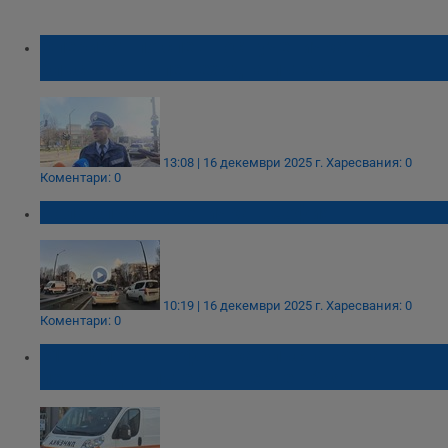
Оперират по спешност ученичката,
блъсната на пешеходна пътека
13:08 | 16 декември 2025 г.
Харесвания: 0
Коментари: 0
Кола блъсна ученичка в София
10:19 | 16 декември 2025 г.
Харесвания: 0
Коментари: 0
81-годишна шофьорка блъсна жена на
пешеходна пътека в Червен бряг