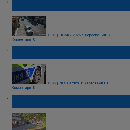
Пешеходец с дете на ръце изрита автобус
в Хасково
15:10 | 10 юни 2026 г.
Харесвания: 0
Коментари: 0
Блъснаха ученичка на пешеходна пътека в
квартал "Родина"
10:49 | 28 май 2026 г.
Харесвания: 0
Коментари: 0
Невидими зебри застрашават ученици в
квартал "Здравец-Изток"