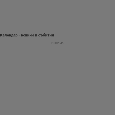
поведение и
предпочитания.
Тази информация
се използва, за да
се оптимизира
представянето на
уебсайта и да
направят
рекламните
съобщения по-
Календар - новини и събития
важни за
потребителя.
РЕКЛАМА