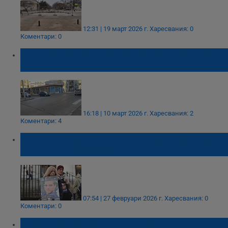
12:31 | 19 март 2026 г.
Харесвания: 0
Коментари: 0
Изтрита пешеходна пътека застрашава
ученици в Русе
16:18 | 10 март 2026 г.
Харесвания: 2
Коментари: 4
Съдът ще заседава отново по делото за
смъртта на Филип Арсов
07:54 | 27 февруари 2026 г.
Харесвания: 0
Коментари: 0
ВКС отмени условната присъда за