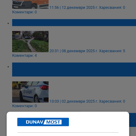
11:56 | 12 декември 2025 г.
Харесвания: 0
Коментари: 0
Да обикаляме ли, или да газим в калта?
20:31 | 08 декември 2025 г.
Харесвания: 5
Коментари: 4
Шофьор уби жена на пешеходна пътека в
село Момина клисура
13:03 | 02 декември 2025 г.
Харесвания: 0
Коментари: 0
Отнемане на предимство е причината за
инцидента с 16-годишния Никола