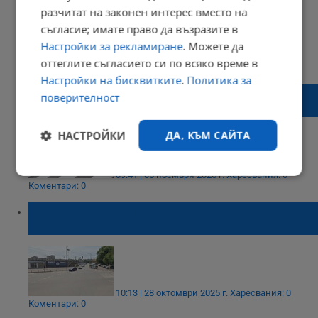
разчитат на законен интерес вместо на
съгласие; имате право да възразите в
Настройки за рекламиране
. Можете да
19:53 | 18 ноември 2025 г.
Харесвания: 0
оттеглите съгласието си по всяко време в
Коментари: 0
Настройки на бисквитките
.
Политика за
Кола блъсна мъж на пешеходна пътека в
поверителност
Момчилград
НАСТРОЙКИ
ДА, КЪМ САЙТА
09:41 | 06 ноември 2025 г.
Харесвания: 0
Строго
Ефективност
Коментари: 0
необходимо
Блъснатата на пешеходна пътека жена е с
опасност за живота
Таргетиране
Функционалност
10:13 | 28 октомври 2025 г.
Харесвания: 0
Некласифицирани
Коментари: 0