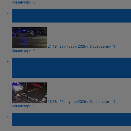
Коментари: 0
Шофьор прегази момиче на пешеходна
пътека в София и избяга
21:19 | 29 януари 2026 г.
Харесвания: 1
Коментари: 0
18-годишен шофьор прегази две
момичета на пешеходна пътека в
Пазарджик
13:38 | 26 януари 2026 г.
Харесвания: 1
Коментари: 0
Осъдиха условно млад шофьор, блъснал
дете в Русе