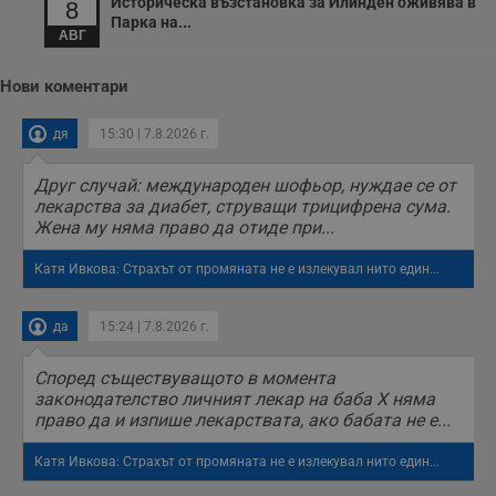
Историческа възстановка за Илинден оживява в
8
Парка на...
АВГ
Нови коментари
дя
15:30 | 7.8.2026 г.
Друг случай: международен шофьор, нуждае се от
лекарства за диабет, струващи трицифрена сума.
Жена му няма право да отиде при...
Катя Ивкова: Страхът от промяната не е излекувал нито един...
да
15:24 | 7.8.2026 г.
Според съществуващото в момента
законодателство личният лекар на баба Х няма
право да и изпише лекарствата, ако бабата не е...
Катя Ивкова: Страхът от промяната не е излекувал нито един...