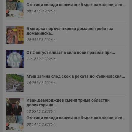
р
Стотици хиляди пенсии ще бъдат намалени, ако...
п
08:14 | 5.8.2026 г.
н
п
к
ч
Българка поръча първия домашен робот за
п
с
домакинска...
б
20:03 | 5.8.2026 г.
__cf_bm
29
Т
Cloudflare Inc.
минути
с
.twitter.com
От 2 август влизат в сила нови правила при...
59
р
секунди
м
11:12 | 2.8.2026 г.
б
о
у
п
Мъж загина след скок в реката до Къпиновския...
о
и
15:20 | 4.8.2026 г.
т
receive-cookie-deprecation
.hit.gemius.pl
1 година
Т
с
Иван Демерджиев смени трима областни
с
директори на...
н
13:55 | 5.8.2026 г.
н
п
Стотици хиляди пенсии ще бъдат намалени, ако...
б
п
08:14 | 5.8.2026 г.
с