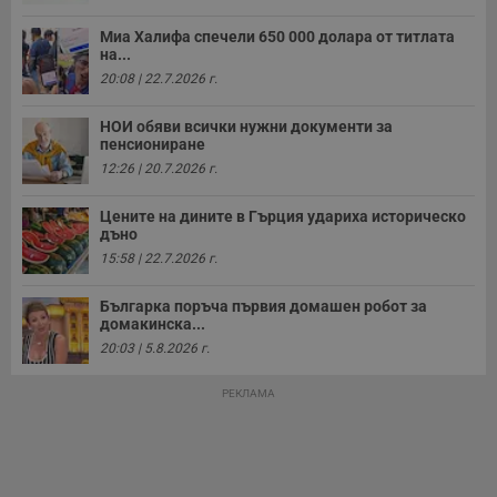
о
с
а
Миа Халифа спечели 650 000 долара от титлата
р
на...
у
з
20:08 | 22.7.2026 г.
з
п
НОИ обяви всички нужни документи за
ASP.NET_SessionId
Сесия
Т
Microsoft
пенсиониране
с
Corporation
12:26 | 20.7.2026 г.
D
www.dunavmost.com
п
и
Цените на дините в Гърция удариха историческо
т
дъно
к
п
15:58 | 22.7.2026 г.
и
у
р
Българка поръча първия домашен робот за
к
домакинска...
п
д
20:03 | 5.8.2026 г.
д
п
у
РЕКЛАМА
Доставчик
/
Валиден
Валиден