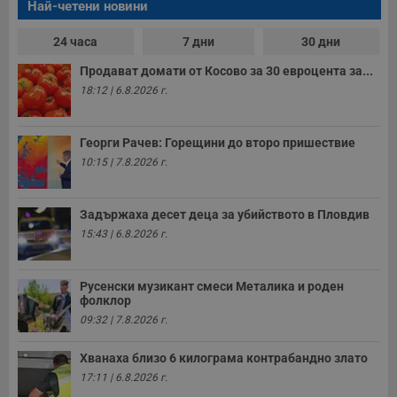
Най-четени новини
т
е
д
24 часа
7 дни
30 дни
н
п
Продават домати от Косово за 30 евроцента за...
с
у
18:12 | 6.8.2026 г.
и
ф
н
м
Георги Рачев: Горещини до второ пришествие
Т
и
10:15 | 7.8.2026 г.
п
у
з
б
Задържаха десет деца за убийството в Пловдив
15:43 | 6.8.2026 г.
VISITOR_PRIVACY_METADATA
5 месеца
Т
YouTube
4
с
.youtube.com
седмици
с
с
п
Русенски музикант смеси Металика и роден
и
фолклор
п
09:32 | 7.8.2026 г.
т
в
с
Хванаха близо 6 килограма контрабандно злато
з
с
17:11 | 6.8.2026 г.
п
о