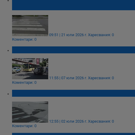
пътека в Бургас
09:51 | 21 юли 2026 г.
Харесвания: 0
Коментари: 0
Автобус прегази жена във Велико Търново
11:55 | 07 юли 2026 г.
Харесвания: 0
Коментари: 0
Убиха жена на пешеходна пътека в Кнежа
12:55 | 02 юли 2026 г.
Харесвания: 0
Коментари: 0