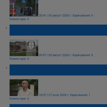
20:41 | 05 август 2026 г.
Харесвания: 0
Коментари: 0
Съдят трима шофьори за фатални
катастрофи в Русенско
09:57 | 03 август 2026 г.
Харесвания: 3
Коментари: 0
Шофьор блъсна общински съветник на
пешеходна пътека в Червен бряг
10:37 | 27 юли 2026 г.
Харесвания: 1
Коментари: 0
Почина жената, блъсната на пешеходна