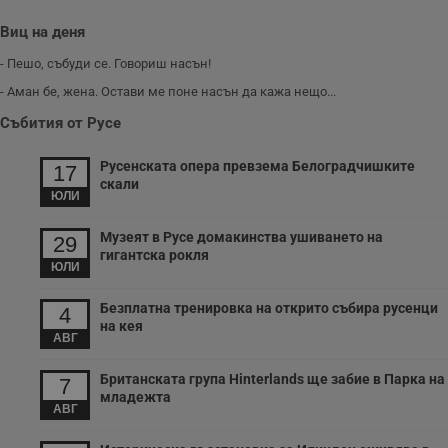
Виц на деня
- Пешо, събуди се. Говориш насън!
- Аман бе, жена. Остави ме поне насън да кажа нещо...
Събития от Русе
Русенската опера превзема Белоградчишките
17
скали
ЮЛИ
Музеят в Русе домакинства ушиването на
29
гигантска рокля
ЮЛИ
Безплатна тренировка на открито събира русенци
4
на кея
АВГ
Британската група Hinterlands ще забие в Парка на
7
младежта
АВГ