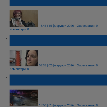
смъртта на 13-годишната Габи в Пловдив
16:41 | 15 февруари 2026 г.
Харесвания: 0
Коментари: 0
Магдалена Томова: За един миг животът
може да се преобърне
08:38 | 02 февруари 2026 г.
Харесвания: 0
Коментари: 0
Шофьор на ТИР блъсна пешеходка в
Исперих
18:56 | 01 февруари 2026 г.
Харесвания: 0