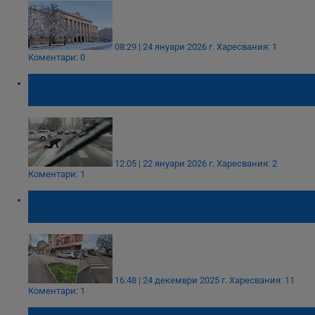
08:29 | 24 януари 2026 г.
Харесвания: 1
Коментари: 0
Заледените улици в Скопие принудиха
мъж да лази по пешеходна пътека
12:05 | 22 януари 2026 г.
Харесвания: 2
Коментари: 1
Русенци негодуват от "измислена" зебра и
масови глоби
16:48 | 24 декември 2025 г.
Харесвания: 11
Коментари: 1