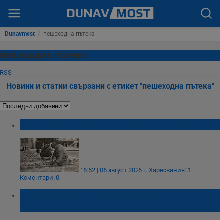
Dunavmost
/
пешеходна пътека
пешеходна пътека
RSS
Новини и статии свързани с етикет "пешеходна пътека"
Дежавю с реденето на павета в град Русе
16:52 | 06 август 2026 г.
Харесвания: 1
Коментари: 0
Кола излезе от пътя и се обърна по таван
във Велико Търново