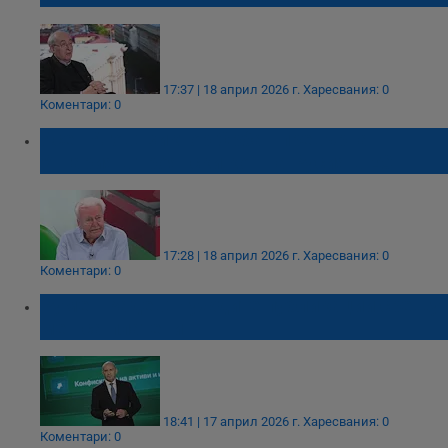
17:37 | 18 април 2026 г.
Харесвания: 0
Коментари: 0
Асен Агов: Виктор Орбан превърна
Унгария в троянски кон на Русия в ЕС
17:28 | 18 април 2026 г.
Харесвания: 0
Коментари: 0
Румен Радев: Чуждите публикации срещу
мен са платени
18:41 | 17 април 2026 г.
Харесвания: 0
Коментари: 0