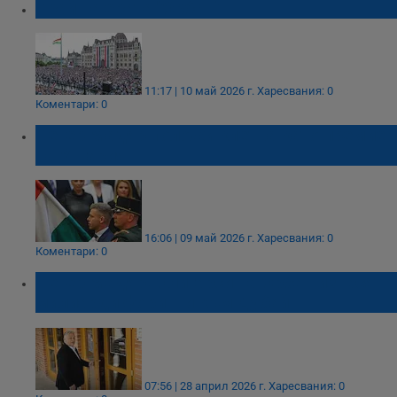
Край на ерата "Орбан"
11:17 | 10 май 2026 г.
Харесвания: 0
Коментари: 0
Петер Мадяр положи клетва като премиер
на Унгария
16:06 | 09 май 2026 г.
Харесвания: 0
Коментари: 0
Петер Мадяр: Олигарси на Орбан изнасят
милиарди форинти към Дубай
07:56 | 28 април 2026 г.
Харесвания: 0