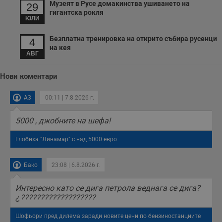
Музеят в Русе домакинства ушиването на
29
гигантска рокля
ЮЛИ
Безплатна тренировка на открито събира русенци
4
на кея
АВГ
Нови коментари
A3
00:11 | 7.8.2026 г.
5000 , джобните на шефа!
Глобиха "Линамар" с над 5000 евро
Бако
23:08 | 6.8.2026 г.
Интересно като се дига петрола веднага се дига?
¿???????????????????
Шофьори пред дилема заради новите цени по бензиностанциите