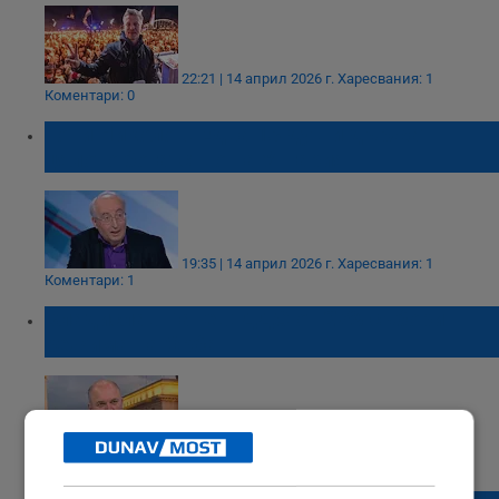
22:21 | 14 април 2026 г.
Харесвания: 1
Коментари: 0
Тони Николов: Едва 13 души държат
цялото богатство на Унгария
19:35 | 14 април 2026 г.
Харесвания: 1
Коментари: 1
Владислав Панев: ДДС от 27% събори
режима на Орбан
18:53 | 14 април 2026 г.
Харесвания: 0
Коментари: 0