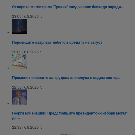
оператора на
версия на
сайта.
интерфейса на
Отвориха магистрала "Тракия" след часове блокада заради...
Youtube.
_sharedID_cst
.dunavmost.com
11
Тази бисквитка се
23:05 | 6.8.2026 г.
месеца 4
използва за
седмици
проследяване на
потребителски
взаимодействия и
ангажираност на
уебсайта за
Персеидите озаряват небето в средата на август
подобряване на
обслужването и
потребителския
23:03 | 6.8.2026 г.
опит.
Gtest
1
Тази бисквитка се
Gemius
седмица
използва за A/B
.hit.gemius.pl
тестване на
уебсайта чрез
Променят вноските за трудова злополука в седем сектора
събиране на
данни за
22:58 | 6.8.2026 г.
поведението и
взаимодействието
на посетителите.
Той помага за
подобряване на
потребителския
Георги Близнашки: Предстоящите президентски избори могат
опит, като
да...
разбира как
потребителите се
22:38 | 6.8.2026 г.
ангажират с
различни