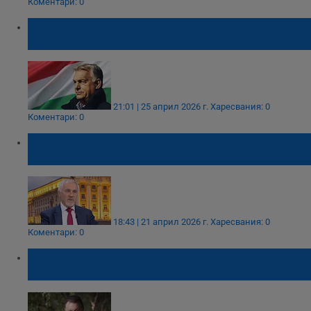
Коментари: 0
Виктор Орбан се отказа от депутатското
си място
21:01 | 25 април 2026 г.
Харесвания: 0
Коментари: 0
Любомир Кючуков: Румен Радев разби
статуквото като Петер Мадяр
18:43 | 21 април 2026 г.
Харесвания: 0
Коментари: 0
Скопие блокира екстрадицията на Никола
Груевски от Унгария