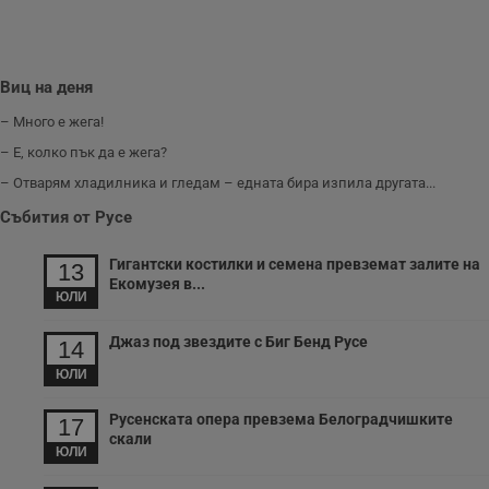
Виц на деня
– Много е жега!
– Е, колко пък да е жега?
– Отварям хладилника и гледам – едната бира изпила другата...
Събития от Русе
Гигантски костилки и семена превземат залите на
13
Екомузея в...
ЮЛИ
Джаз под звездите с Биг Бенд Русе
14
ЮЛИ
Русенската опера превзема Белоградчишките
17
скали
ЮЛИ