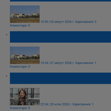
10:59 | 02 август 2026 г.
Харесвания: 2
Коментари: 0
Унгарската АЕЦ "Пакш" е пред спиране
заради пресъхващия Дунав
16:24 | 01 август 2026 г.
Харесвания: 1
Коментари: 0
Шахматната легенда Юдит Полгар отказа
да стане президент на Унгария
22:34 | 20 юли 2026 г.
Харесвания: 1
Коментари: 0