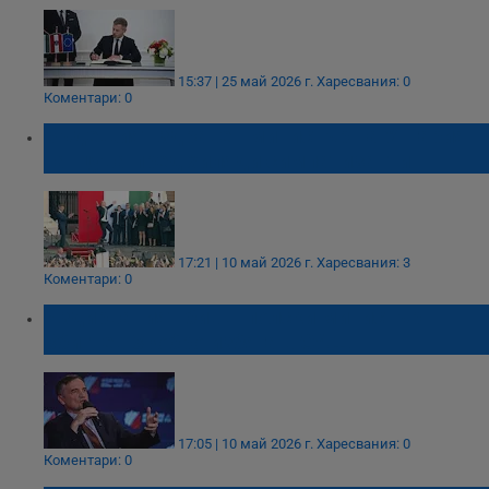
15:37 | 25 май 2026 г.
Харесвания: 0
Коментари: 0
Бъдещият здравен министър на Унгария
танцува пред хиляди симпатизанти
17:21 | 10 май 2026 г.
Харесвания: 3
Коментари: 0
Издирваният бивш полски министър
Збигнев Зьобро избяга в САЩ
17:05 | 10 май 2026 г.
Харесвания: 0
Коментари: 0