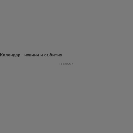
поведение и
предпочитания.
Тази информация
се използва, за да
се оптимизира
представянето на
уебсайта и да
направят
рекламните
съобщения по-
важни за
потребителя.
Календар - новини и събития
РЕКЛАМА