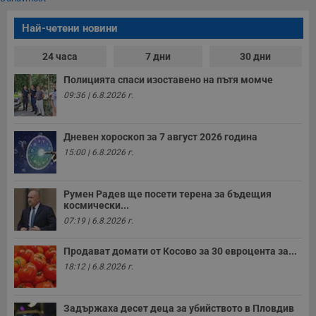
т
е
Най-четени новини
д
н
п
24 часа
7 дни
30 дни
с
у
и
Полицията спаси изоставено на пътя момче
ф
09:36 | 6.8.2026 г.
н
м
Т
и
Дневен хороскоп за 7 август 2026 година
п
у
15:00 | 6.8.2026 г.
з
б
VISITOR_PRIVACY_METADATA
5 месеца
Т
YouTube
Румен Радев ще посети терена за бъдещия
4
с
.youtube.com
космически...
седмици
с
с
07:19 | 6.8.2026 г.
п
и
п
Продават домати от Косово за 30 евроцента за...
т
в
18:12 | 6.8.2026 г.
с
з
с
п
Задържаха десет деца за убийството в Пловдив
о