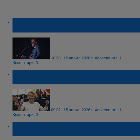
Петер Мадяр: Унгария сега не може да се
откаже от руския нефт
10:53 | 15 април 2026 г.
Харесвания: 1
Коментари: 0
Брюксел чака Петер Мадяр за 90
милиарда към Украйна
09:02 | 15 април 2026 г.
Харесвания: 1
Коментари: 0
Петер Мадяр иска осем държави във
Вишеградската група