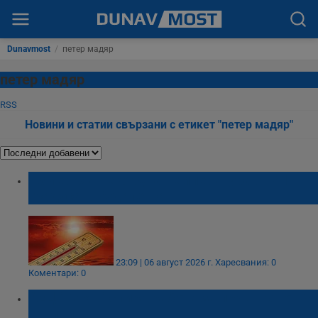
Dunavmost
/
петер мадяр
петер мадяр
RSS
Новини и статии свързани с етикет "петер мадяр"
Измериха рекордна температура от 41
градуса в Будапеща
23:09 | 06 август 2026 г.
Харесвания: 0
Коментари: 0
АЕЦ "Пакш" спира работа за пръв път от 44
години