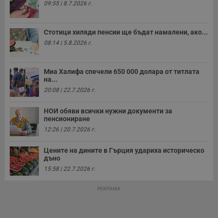
о
09:55 | 8.7.2026 г.
с
а
р
у
Стотици хиляди пенсии ще бъдат намалени, ако...
з
з
08:14 | 5.8.2026 г.
п
ASP.NET_SessionId
Сесия
Т
Microsoft
с
Corporation
Миа Халифа спечели 650 000 долара от титлата
D
www.dunavmost.com
на...
п
и
20:08 | 22.7.2026 г.
т
к
п
НОИ обяви всички нужни документи за
и
пенсиониране
у
12:26 | 20.7.2026 г.
р
к
п
Цените на дините в Гърция удариха историческо
д
д
дъно
п
15:58 | 22.7.2026 г.
у
РЕКЛАМА
Доставчик
/
Валиден
Валиден