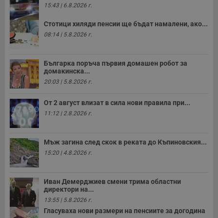
15:43 | 6.8.2026 г.
р
п
н
Стотици хиляди пенсии ще бъдат намалени, ако...
п
к
08:14 | 5.8.2026 г.
ч
п
с
б
Българка поръча първия домашен робот за
домакинска...
__cf_bm
29
Т
Cloudflare Inc.
минути
с
20:03 | 5.8.2026 г.
.twitter.com
59
р
секунди
м
б
От 2 август влизат в сила нови правила при...
о
11:12 | 2.8.2026 г.
у
п
о
и
Мъж загина след скок в реката до Къпиновския...
т
15:20 | 4.8.2026 г.
receive-cookie-deprecation
.hit.gemius.pl
1 година
Т
с
с
н
Иван Демерджиев смени трима областни
н
директори на...
п
б
13:55 | 5.8.2026 г.
п
Гласуваха нови размери на пенсиите за догодина
с