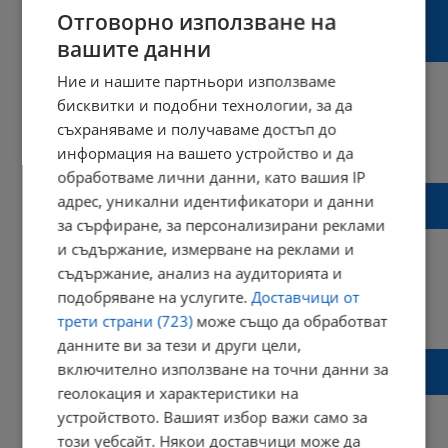
Християн Мицкоски: Ще арестуваме
Отговорно използване на
Никола Груевски веднага при завръщане в
вашите данни
РСМ
Ние и нашите партньори използваме
бисквитки и подобни технологии, за да
съхраняваме и получаваме достъп до
14:48 | 14 април 2026 г.
Харесвания: 0
информация на вашето устройство и да
Коментари: 0
обработваме лични данни, като вашия IP
Петер Мадяр: Искам лична среща с
адрес, уникални идентификатори и данни
Джорджа Мелони
за сърфиране, за персонализирани реклами
и съдържание, измерване на реклами и
съдържание, анализ на аудиторията и
подобряване на услугите.
Доставчици от
11:07 | 14 април 2026 г.
Харесвания: 0
трети страни (723)
може също да обработват
Коментари: 0
данните ви за тези и други цели,
Милен Керемедчиев: Мадяр няма да
включително използване на точни данни за
отвори границите на Унгария
геолокация и характеристики на
устройството. Вашият избор важи само за
този уебсайт. Някои доставчици може да