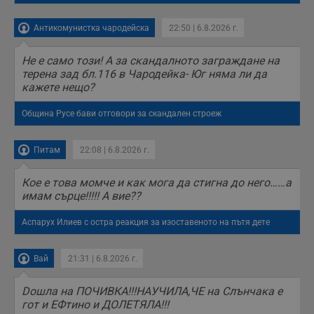
Антикомунистка чародейска
22:50 | 6.8.2026 г.
Не е само този! А за скандалното заграждане на
терена зад бл.116 в Чародейка- Юг няма ли да
кажете нещо?
Община Русе бави отговори за скандален строеж
Питам
22:08 | 6.8.2026 г.
Кое е това момче и как мога да стигна до него……а
имам сърце!!!!! А вие??
Аспарух Илиев с остра реакция за изоставеното на пътя дете
Вай
21:31 | 6.8.2026 г.
Doшла на ПОЧИВКА!!!НАУЧИЛА,ЧЕ на Слънчака е
гот и ЕФтино и ДОЛЕТЯЛА!!!