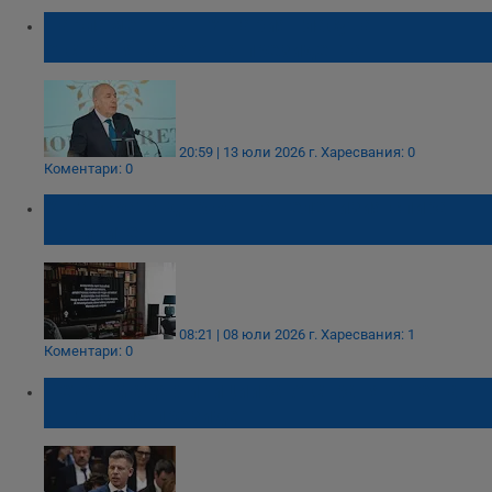
Парламентът в Унгария гласува
отстраняването на президента
20:59 | 13 юли 2026 г.
Харесвания: 0
Коментари: 0
Унгарската държавна телевизия спира
новините
08:21 | 08 юли 2026 г.
Харесвания: 1
Коментари: 0
Петер Мадяр инициира отстраняване на
унгарския президент