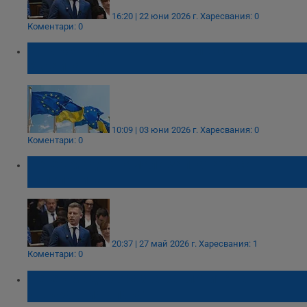
16:20 | 22 юни 2026 г.
Харесвания: 0
Коментари: 0
Унгария вдига ветото за членство на
Украйна в ЕС
10:09 | 03 юни 2026 г.
Харесвания: 0
Коментари: 0
Петер Мадяр намали заплатата си
наполовина
20:37 | 27 май 2026 г.
Харесвания: 1
Коментари: 0
Петер Мадяр орязва заплатите на
държавния апарат