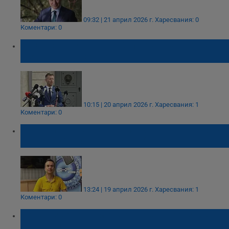
09:32 | 21 април 2026 г.
Харесвания: 0
Коментари: 0
Унгария отблокира 90 милиарда евро за
Киев срещу петрол
10:15 | 20 април 2026 г.
Харесвания: 1
Коментари: 0
Драгомир Иванов: Няма как в България да
се случи "унгарското чудо"
13:24 | 19 април 2026 г.
Харесвания: 1
Коментари: 0
Тони Николов: Емоционалната политика
превзема българския обществен живот