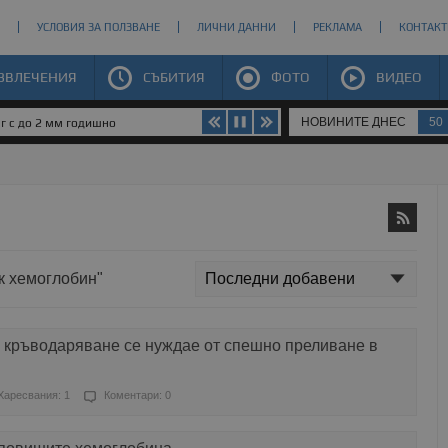
УСЛОВИЯ ЗА ПОЛЗВАНЕ
ЛИЧНИ ДАННИ
РЕКЛАМА
КОНТАКТ
ЗВЛЕЧЕНИЯ
СЪБИТИЯ
ФОТО
ВИДЕО
НОВИНИТЕ ДНЕС
50
юг с до 2 мм годишно
ък хемоглобин"
 кръводаряване се нуждае от спешно преливане в
Харесвания: 1
Коментари: 0