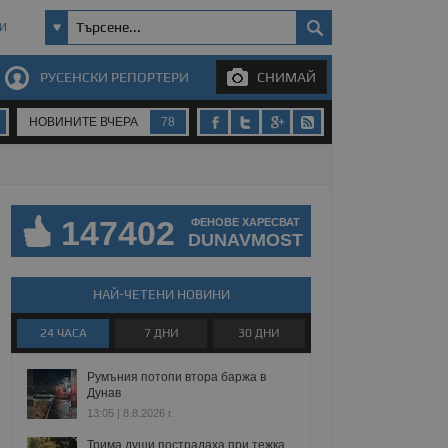
И
РУСЕНСКИ РЕПОРТЕРИ
СНИМАЙ
НОВИНИТЕ ВЧЕРА
78
147402
ФЕНОВЕ ХАРЕСВАТ
DUNAVMOST
НАЙ-ЧЕТЕНИ НОВИНИ
24 ЧАСА
7 ДНИ
30 ДНИ
Румъния потопи втора баржа в
Дунав
13:05 | 8.8.2026 г.
Трима души пострадаха при тежка