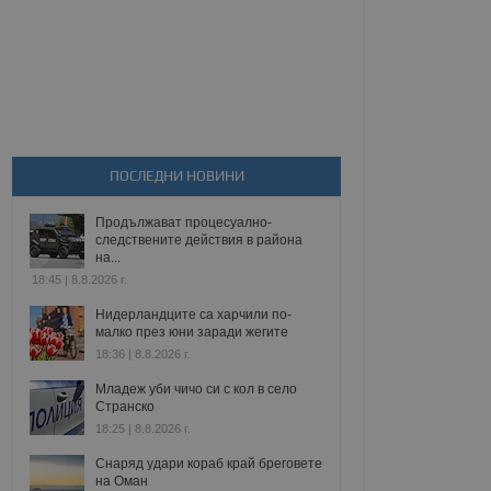
ПОСЛЕДНИ НОВИНИ
Продължават процесуално-
следствените действия в района
на...
18:45 | 8.8.2026 г.
Нидерландците са харчили по-
малко през юни заради жегите
18:36 | 8.8.2026 г.
Младеж уби чичо си с кол в село
Странско
18:25 | 8.8.2026 г.
Снаряд удари кораб край бреговете
на Оман