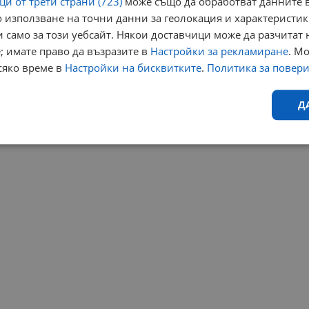
и от трети страни (723)
може също да обработват данните в
 използване на точни данни за геолокация и характеристик
 само за този уебсайт. Някои доставчици може да разчитат 
; имате право да възразите в
Настройки за рекламиране
. М
сяко време в
Настройки на бисквитките
.
Политика за повер
Д
Ефективност
Таргетиране
Функционалност
Н
еобходимо
Ефективност
Таргетиране
Функционалност
Неклас
исквитки позволяват основната функционалност на уебсайта, като потребителско
не може да се използва правилно без строго необходими бисквитки.