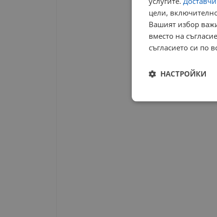
услугите.
Доставчиц
цели, включително
Вашият избор важи
вместо на съгласие
съгласието си по в
НАСТРОЙКИ
Строго
необходимо
Строго н
Строго необходимите б
на акаунта. Уебсайтът 