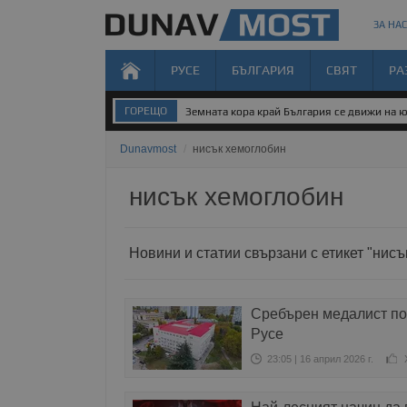
ЗА НАС
РУСЕ
БЪЛГАРИЯ
СВЯТ
РА
ГОРЕЩО
Земната кора край България се движи на 
Dunavmost
/
нисък хемоглобин
нисък хемоглобин
Новини и статии свързани с етикет "нис
Сребърен медалист по
Русе
23:05 | 16 април 2026 г.