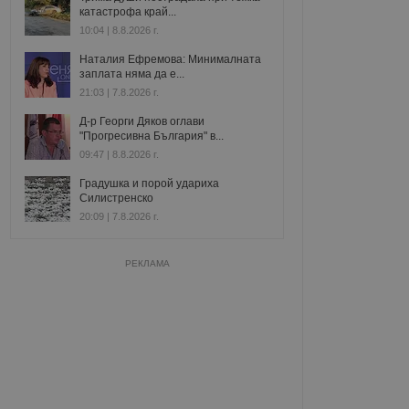
катастрофа край...
10:04 | 8.8.2026 г.
Наталия Ефремова: Минималната
заплата няма да е...
21:03 | 7.8.2026 г.
Д-р Георги Дяков оглави
"Прогресивна България" в...
09:47 | 8.8.2026 г.
Градушка и порой удариха
Силистренско
20:09 | 7.8.2026 г.
РЕКЛАМА