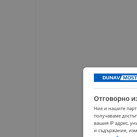
Отговорно и
Ние и нашите парт
получаваме достъп
вашия IP адрес, у
и съдържание, изм