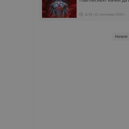
Най-лесният начин да
11:58 | 22 септември 2020 г.
Начало