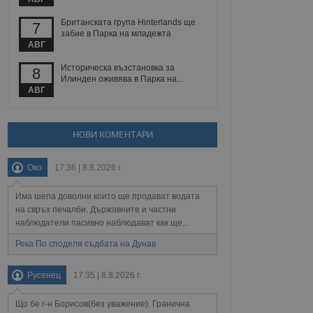
 уебсайт.
Британската група Hinterlands ще
7
забие в Парка на младежта
АВГ
Описание
Историческа възстановка за
8
Илинден оживява в Парка на...
АВГ
ребителски
елското поведение и
раници на сайта. Тя
яване на сайта. Тя
не на прегледи на
формация, която е
взаимодействат с
нкционалност в целия
прекарано на
НОВИ КОМЕНТАРИ
редпочитанията на
 сайтове; тя може
остта на социалните
тора на сайта.
използва новата или
Око
17:36 | 8.8.2026 г.
елски взаимодействия
нето и потребителския
Има шепа доволни които ще продават водата
на свръх печалби. Държавните и частни
рез събиране на данни
 помага за
наблюдатели пасивно наблюдават как ще...
отребителите се
тапите на тестване.
Река По споделя съдбата на Дунав
тистически данни,
 броя на посещенията,
Русенец
17:35 | 8.8.2026 г.
 са били заредени.
елския опит.
Що бе г-н Борисов(без уважение). Гранична
я за потребителското