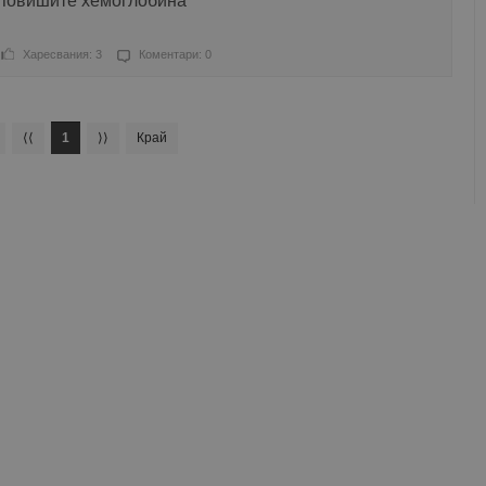
 повишите хемоглобина
Харесвания: 3
Коментари: 0
⟨⟨
1
⟩⟩
Край