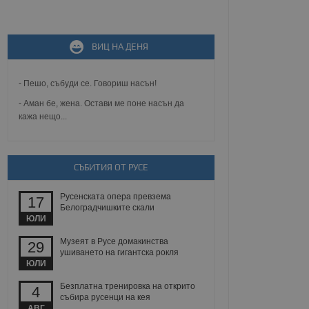
не, зададена от уеб
 ASP.NET MVC
ВИЦ НА ДЕНЯ
спре неразрешеното
т, известно като
тове. Той не съдържа
щожава при затваряне
- Пешо, събуди се. Говориш насън!
- Аман бе, жена. Остави ме поне насън да
ение на съгласието на
кажа нещо...
ст за тяхното
а данни за съгласието
ични политики и
антира, че техните
 сесии.
СЪБИТИЯ ОТ РУСЕ
аничаване между хората
а, за да се правят
Русенската опера превзема
17
хния уебсайт.
Белоградчишките скали
ЮЛИ
сигнализира на
 на бисквитките,
Музеят в Русе домакинства
29
а съответствие и
ушиването на гигантска рокля
ндарти и
ЮЛИ
Безплатна тренировка на открито
ck и предоставя
4
събира русенци на кея
требител използва
йният потребител може
АВГ