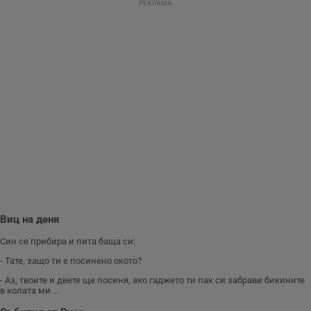
РЕКЛАМА
__RequestVerificationToken
Сесия
Т
Microsoft
п
Corporation
ф
www.dunavmost.com
з
п
и
п
A
т
е
д
н
п
с
у
и
ф
н
м
Т
и
п
Виц на деня
у
з
б
Син се прибира и пита баща си:
VISITOR_PRIVACY_METADATA
5 месеца
Т
YouTube
- Тате, защо ти е посинено окото?
4
с
.youtube.com
седмици
с
- Аз, твоите и двете ще посиня, ако гаджето ти пак си забрави бикините
с
в колата ми ...
п
и