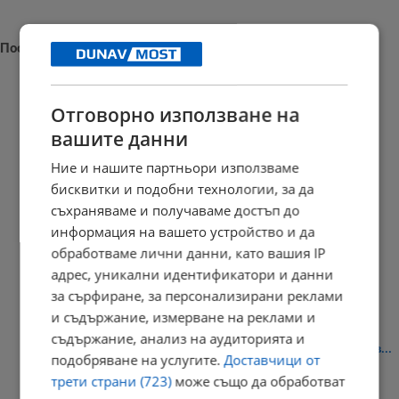
Последни новини
Отговорно използване на
вашите данни
Експерт прогнозира остър дефицит на дизел през зимата
Ние и нашите партньори използваме
21:18 | 10.8.2026 г.
бисквитки и подобни технологии, за да
съхраняваме и получаваме достъп до
информация на вашето устройство и да
Тарторът на групата подрастващи неонацисти се оказа с...
обработваме лични данни, като вашия IP
адрес, уникални идентификатори и данни
21:03 | 10.8.2026 г.
за сърфиране, за персонализирани реклами
и съдържание, измерване на реклами и
съдържание, анализ на аудиторията и
Иван Демерджиев: Социалните мрежи превръщат насилието в...
подобряване на услугите.
Доставчици от
20:56 | 10.8.2026 г.
трети страни (723)
може също да обработват