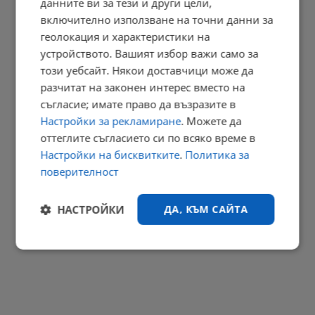
данните ви за тези и други цели,
включително използване на точни данни за
геолокация и характеристики на
Тежка катастрофа с участничка от „Бригада нов дом“
устройството. Вашият избор важи само за
20:55 | 10.8.2026 г.
този уебсайт. Някои доставчици може да
разчитат на законен интерес вместо на
съгласие; имате право да възразите в
Настройки за рекламиране
. Можете да
Австрия таксува солено туристи без екипировка в Алпите
оттеглите съгласието си по всяко време в
20:48 | 10.8.2026 г.
Настройки на бисквитките
.
Политика за
РЕКЛАМА
поверителност
НАСТРОЙКИ
ДА, КЪМ САЙТА
Строго
Ефективност
необходимо