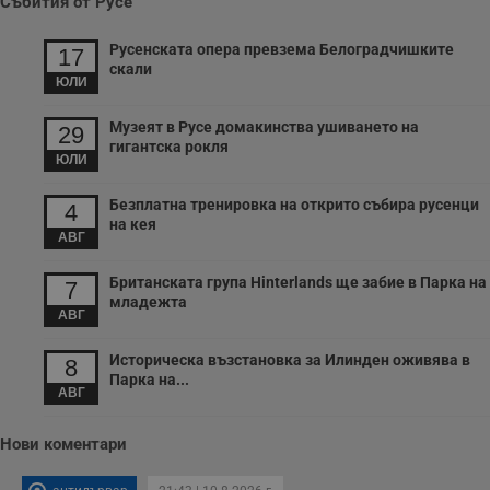
Събития от Русе
п
т
в
Русенската опера превзема Белоградчишките
17
с
скали
з
ЮЛИ
с
п
о
Музеят в Русе домакинства ушиването на
29
р
п
гигантска рокля
ЮЛИ
н
п
к
Безплатна тренировка на открито събира русенци
ч
4
п
на кея
с
АВГ
б
Британската група Hinterlands ще забие в Парка на
__cf_bm
29
Т
7
Cloudflare Inc.
минути
с
.twitter.com
младежта
59
р
АВГ
секунди
м
б
Историческа възстановка за Илинден оживява в
о
8
у
Парка на...
п
АВГ
о
и
т
Нови коментари
receive-cookie-deprecation
.hit.gemius.pl
1 година
Т
с