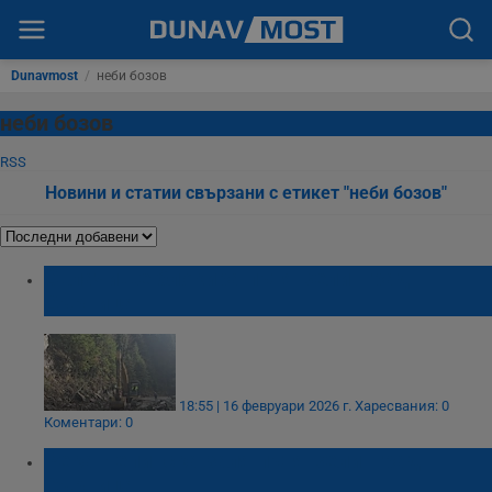
Dunavmost
/
неби бозов
неби бозов
RSS
Новини и статии свързани с етикет "неби бозов"
Свлачище блокира пътя Велинград –
Сърница
18:55 | 16 февруари 2026 г.
Харесвания: 0
Коментари: 0
Река Чепинска заля пътя Велинград -
Сърница