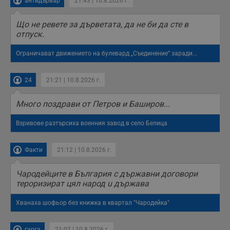
антидървар
21:43 | 10.8.2026 г.
с
н
н
Що не ревете за дърветата, да не би да сте в
п
отпуск.
б
п
с
Ограничават движението на булевард „Съединение“ заради...
о
с
а
р
24
21:21 | 10.8.2026 г.
у
з
з
Много поздрави от Петров и Баширов...
п
ASP.NET_SessionId
Сесия
Т
Microsoft
Взривове разтърсиха военния завод в село Белица
с
Corporation
D
www.dunavmost.com
п
и
Факти
21:12 | 10.8.2026 г.
т
к
п
Чародейците в България с държавни договори
и
тероризират цял народ u държава
у
р
к
Хванаха шофьор без книжка в квартал "Чародейка"
п
д
д
п
гарга
21:02 | 10.8.2026 г.