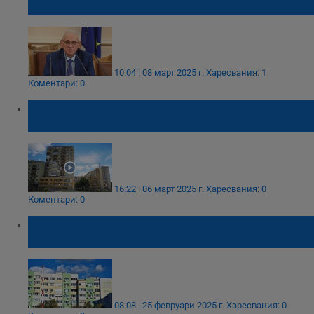
безплатно срещу човешки папилома вирус
10:04 | 08 март 2025 г.
Харесвания: 1
Коментари: 0
Иван Иванов: Програмата за саниране
няма да спре
16:22 | 06 март 2025 г.
Харесвания: 0
Коментари: 0
Бюджетът задели 2,5 милиарда лева за
саниране
08:08 | 25 февруари 2025 г.
Харесвания: 0