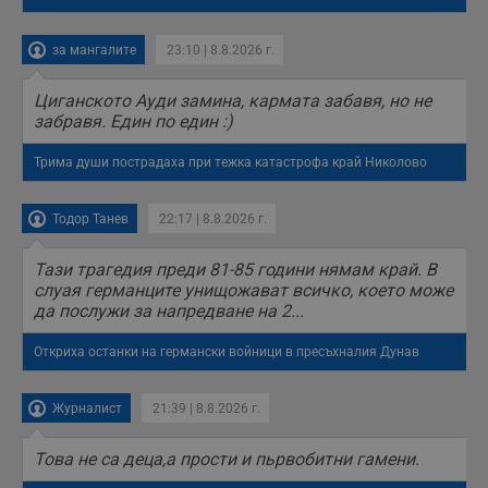
за мангалите
23:10 | 8.8.2026 г.
Циганското Ауди замина, кармата забавя, но не
забравя. Един по един :)
Трима души пострадаха при тежка катастрофа край Николово
Тодор Танев
22:17 | 8.8.2026 г.
Тази трагедия преди 81-85 години нямам край. В
слуая германците унищожават всичко, което може
да послужи за напредване на 2...
Откриха останки на германски войници в пресъхналия Дунав
Журналист
21:39 | 8.8.2026 г.
Това не са деца,а прости и пьрвобитни гамени.