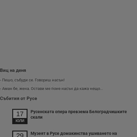
Gdynp
1 година
Тази бисквитка се
Gemius
използва с цел
.hit.gemius.pl
събиране на
информация за
потребителското
поведение и
предпочитания.
Тази информация
се използва, за да
се оптимизира
представянето на
уебсайта и да
направят
рекламните
съобщения по-
важни за
Виц на деня
потребителя.
- Пешо, събуди се. Говориш насън!
- Аман бе, жена. Остави ме поне насън да кажа нещо...
Събития от Русе
Русенската опера превзема Белоградчишките
17
скали
ЮЛИ
Музеят в Русе домакинства ушиването на
29