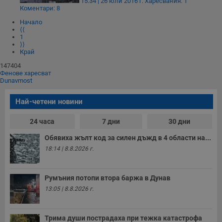
15:34 | 26 юли 2016 г.
Харесвания: 1
Коментари: 8
Начало
Некласифицирани
⟨⟨
1
⟩⟩
Край
147404
Фенове харесват
Dunavmost
Строго необходимо
Ефективност
Най-четени новини
Таргетиране
Функционалност
24 часа
7 дни
30 дни
Некласифицирани
Обявиха жълт код за силен дъжд в 4 области на...
Строго необходимите бисквитки позволяват основната
18:14 | 8.8.2026 г.
функционалност на уебсайта, като потребителско
влизане и управление на акаунта. Уебсайтът не може да
се използва правилно без строго необходими
бисквитки.
Румъния потопи втора баржа в Дунав
13:05 | 8.8.2026 г.
Валиден
Име
Доставчик
/
Домейн
О
до
__RequestVerificationToken
Сесия
Т
Microsoft
Трима души пострадаха при тежка катастрофа
п
Corporation