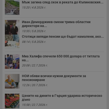
Мъж загина след скок в реката до Къпиновския...
в
с
15:20 | 4.8.2026 г.
з
с
п
о
Иван Демерджиев смени трима областни
р
директори на...
п
н
13:55 | 5.8.2026 г.
п
к
Стотици хиляди пенсии ще бъдат намалени, ако...
ч
08:14 | 5.8.2026 г.
п
с
б
Миа Халифа спечели 650 000 долара от титлата
__cf_bm
29
Т
Cloudflare Inc.
на...
минути
с
.twitter.com
59
р
20:08 | 22.7.2026 г.
секунди
м
б
о
НОИ обяви всички нужни документи за
у
пенсиониране
п
о
12:26 | 20.7.2026 г.
и
т
Цените на дините в Гърция удариха историческо
receive-cookie-deprecation
.hit.gemius.pl
1 година
Т
дъно
с
с
15:58 | 22.7.2026 г.
н