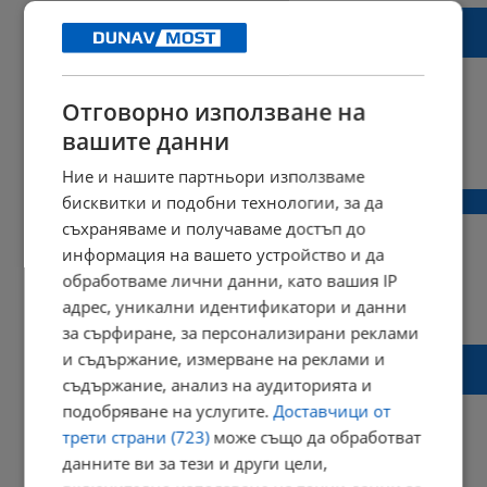
Блок "Люляк" е реновиран за 90 хиляди
лева
Отговорно използване на
вашите данни
11:37 | 06 октомври 2017 г.
Харесвания: 0
Коментари: 9
Ние и нашите партньори използваме
Санираха цял блок, без един апартамент
бисквитки и подобни технологии, за да
съхраняваме и получаваме достъп до
информация на вашето устройство и да
обработваме лични данни, като вашия IP
14:03 | 30 август 2017 г.
Харесвания: 0
адрес, уникални идентификатори и данни
Коментари: 2
за сърфиране, за персонализирани реклами
Криси и Алекс си тръгнаха от Областна
и съдържание, измерване на реклами и
администрация
съдържание, анализ на аудиторията и
подобряване на услугите.
Доставчици от
трети страни (723)
може също да обработват
данните ви за тези и други цели,
12:31 | 28 април 2017 г.
Харесвания: 0