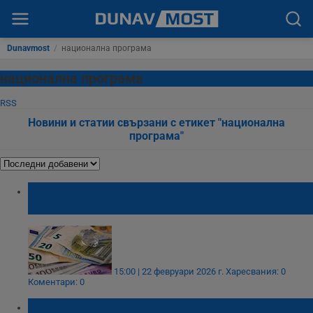
Dunavmost
/
национална програма
национална програма
RSS
Новини и статии свързани с етикет "национална
програма"
Работодатели в Русе получават над 10 000
евро за наемане на хора с увреждания
15:00 | 22 февруари 2026 г.
Харесвания: 0
Коментари: 0
Държавата атакува свръхупотребата на