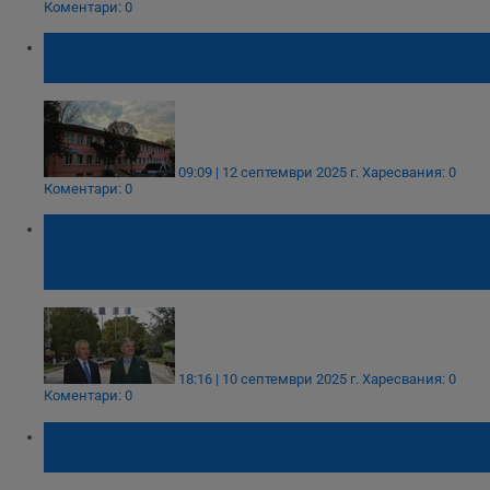
Коментари: 0
Близо 20 случая на туберкулоза за година
в Русенско
09:09 | 12 септември 2025 г.
Харесвания: 0
Коментари: 0
Посланикът на САЩ посети
международното учение на НАТО в
Монтана
18:16 | 10 септември 2025 г.
Харесвания: 0
Коментари: 0
Илияна Йотова: Необходима е вътрешна
стабилизация на България