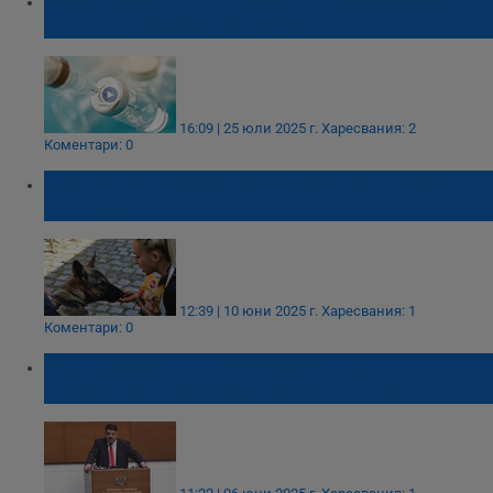
Русенци активно търсят ваксина срещу
човешки папилома вирус
16:09 | 25 юли 2025 г.
Харесвания: 2
Коментари: 0
Всяко пето бездомно куче у нас намира
нов дом
12:39 | 10 юни 2025 г.
Харесвания: 1
Коментари: 0
Атанас Зафиров: Разработва се нова
национална програма за саниране