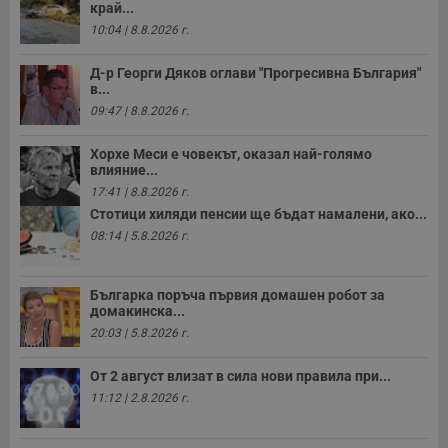
край...
ф
www.dunavmost.com
з
10:04 | 8.8.2026 г.
п
и
п
Д-р Георги Дяков оглави "Прогресивна България"
A
в...
т
е
09:47 | 8.8.2026 г.
д
н
п
Хорхе Меси е човекът, оказал най-голямо
с
влияние...
у
и
17:41 | 8.8.2026 г.
ф
Стотици хиляди пенсии ще бъдат намалени, ако...
н
м
08:14 | 5.8.2026 г.
Т
и
п
у
Българка поръча първия домашен робот за
з
домакинска...
б
20:03 | 5.8.2026 г.
VISITOR_PRIVACY_METADATA
5 месеца
Т
YouTube
4
с
.youtube.com
седмици
с
От 2 август влизат в сила нови правила при...
с
11:12 | 2.8.2026 г.
п
и
п
т