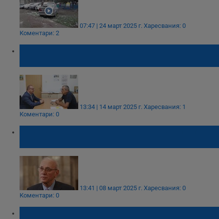
07:47 | 24 март 2025 г.
Харесвания: 0
Коментари: 2
Стартира безплатна кампания за
превенция на туберкулозата в Русе
13:34 | 14 март 2025 г.
Харесвания: 1
Коментари: 0
Безплатни ваксини срещу HPV за момчета
от 2026 година
13:41 | 08 март 2025 г.
Харесвания: 0
Коментари: 0
Момчетата ще могат да се ваксинират