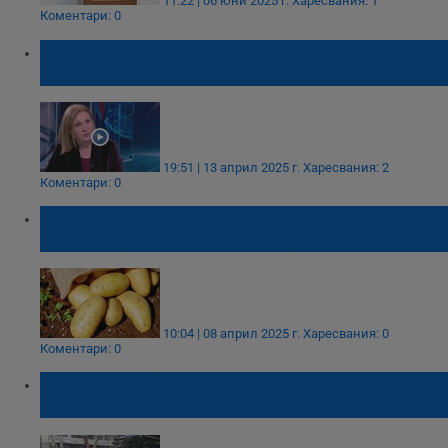
11:22 | 06 юни 2025 г.
Харесвания: 1
Коментари: 0
Румяна Бъчварова: Политиците трябва да
поемат ангажимент да не крадат
19:51 | 13 април 2025 г.
Харесвания: 2
Коментари: 0
Държавата отпуска 2 милиона лева на
производителите на картофи
10:04 | 08 април 2025 г.
Харесвания: 0
Коментари: 0
Рушаща се фасада заплашва живота на
русенци