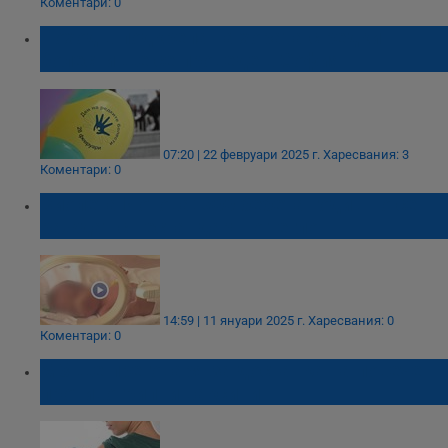
Коментари: 0
Поход в подкрепа на хората с редки
болести ще се проведе в София
07:20 | 22 февруари 2025 г.
Харесвания: 3
Коментари: 0
Виолета Йотова: 800 бебета годишно се
раждат с нестандартно тегло
14:59 | 11 януари 2025 г.
Харесвания: 0
Коментари: 0
МЗ ще преговаря за доставка на повече
противогрипни ваксини