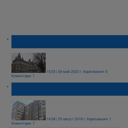
Националната кампания "Първа работа"
със събитие в Русе
15:53 | 03 май 2022 г.
Харесвания: 0
Коментари: 1
„Руй планина“ е 13-тата санирана сграда в
Русе по национална програма
14:58 | 29 август 2018 г.
Харесвания: 1
Коментари: 7