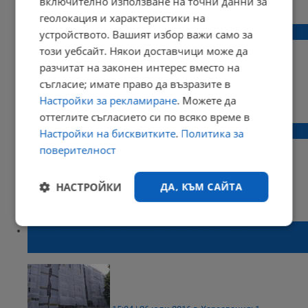
включително използване на точни данни за
Коментари: 0
геолокация и характеристики на
Саниран блок на 2 месеца се наводни
устройството. Вашият избор важи само за
този уебсайт. Някои доставчици може да
разчитат на законен интерес вместо на
съгласие; имате право да възразите в
08:40 | 22 февруари 2017 г.
Харесвания: 0
Настройки за рекламиране
. Можете да
Коментари: 0
оттеглите съгласието си по всяко време в
Русенци ще се разминат със санирането
Настройки на бисквитките
.
Политика за
поверителност
НАСТРОЙКИ
ДА, КЪМ САЙТА
07:42 | 30 декември 2016 г.
Харесвания: 0
Коментари: 2
Строго
Ефективност
Санират един от най-многолюдните
необходимо
блокове в Русе
Таргетиране
Функционалност