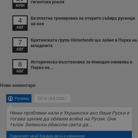
гигантска рокля
ЮЛИ
Безплатна тренировка на открито събира русенци
4
на кея
АВГ
Британската група Hinterlands ще забие в Парка на
7
младежта
АВГ
Историческа възстановка за Илинден оживява в
8
Парка на...
АВГ
Нови коментари
Русенец
23:16 | 8.8.2026 г.
Няма проблеми нали е Украински ако беше Руски е
тогава щяхме да обявим война на Русия. Оня
тъпак Зеленски обиколи света да...
Падналият край Кардам дрон е украински