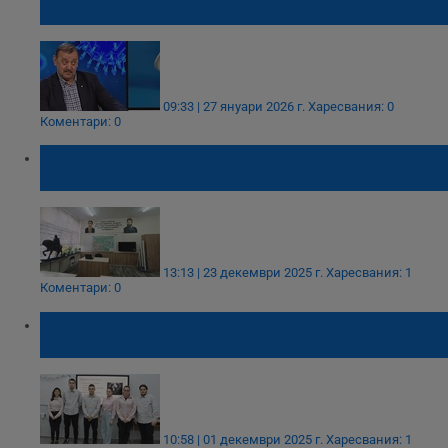
антибиотици с нов план
09:33 | 27 януари 2026 г.
Харесвания: 0
Коментари: 0
Обновиха кабинета по история в
Гимназията по корабостроене в Русе
13:13 | 23 декември 2025 г.
Харесвания: 1
Коментари: 0
ПГ по туризъм – Русе отбеляза "Седмица
без агресия"
10:58 | 01 декември 2025 г.
Харесвания: 1