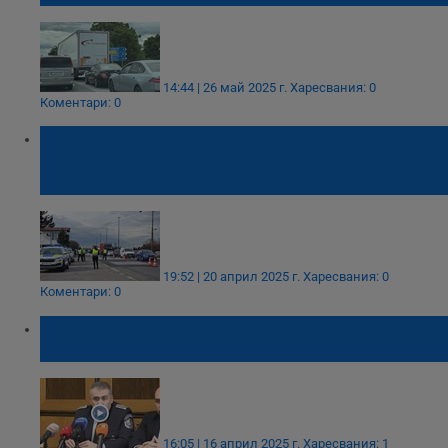
14:44 | 26 май 2025 г.
Харесвания: 0
Коментари: 0
Ключови промени в трафика след
Великден: Какво трябва да знаят
шофьорите
19:52 | 20 април 2025 г.
Харесвания: 0
Коментари: 0
Очаква се транспортен колапс на Дунав
мост около Великденските празници
16:05 | 16 април 2025 г.
Харесвания: 1