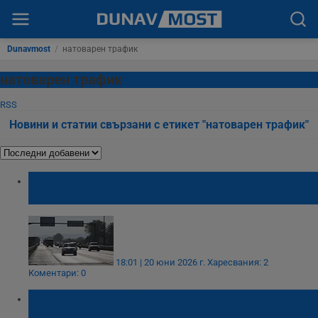
Dunavmost
/
натоварен трафик
натоварен трафик
RSS
Новини и статии свързани с етикет "натоварен трафик"
Камерите на АПИ отчитат по 2 000
автомобила на час на път за Гърция
18:01 | 20 юни 2026 г.
Харесвания: 2
Коментари: 0
Натоварен трафик по магистралите в края
на почивните дни