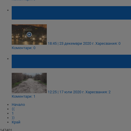
Натоварен трафик и задръствания заради
предстоящите празници
18:45 | 23 декември 2020 г.
Харесвания: 0
Коментари: 0
Одобрен е проектът за рехабилитация на
пътя Русе – Кубрат
12:25 | 17 юли 2020 г.
Харесвания: 2
Коментари: 1
Начало
⟨⟨
1
⟩⟩
Край
147401