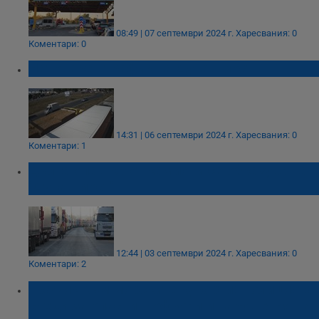
08:49 | 07 септември 2024 г.
Харесвания: 0
Коментари: 0
Натоварен трафик на Дунав мост
14:31 | 06 септември 2024 г.
Харесвания: 0
Коментари: 1
Дълга опашка от камиони се образува на
"Дунав мост"
12:44 | 03 септември 2024 г.
Харесвания: 0
Коментари: 2
Трафик към морските курорти: Полицията
следи за опасни шофьори и нарушения на