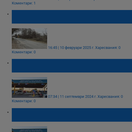
Коментари: 1
Дупки като лунни кратери затрудняват
шофьорите по пътя Моравица – Мездра
16:45 | 10 февруари 2025 г.
Харесвания: 0
Коментари: 0
Трафикът на гранични пунктове с Румъния
и Гърция е интензивен
07:34 | 11 септември 2024 г.
Харесвания: 0
Коментари: 0
Интензивен трафик на гранични пунктове с
Румъния и Турция