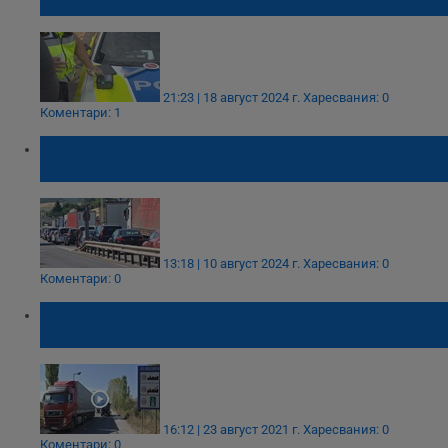
магистралите
21:23 | 18 август 2024 г.
Харесвания: 0
Коментари: 1
Колона от автомобили се изви на ГКПП
"Кулата"
13:18 | 10 август 2024 г.
Харесвания: 0
Коментари: 0
Ветово скочи срещу претоварените
камиони на пътя
16:12 | 23 август 2021 г.
Харесвания: 0
Коментари: 0