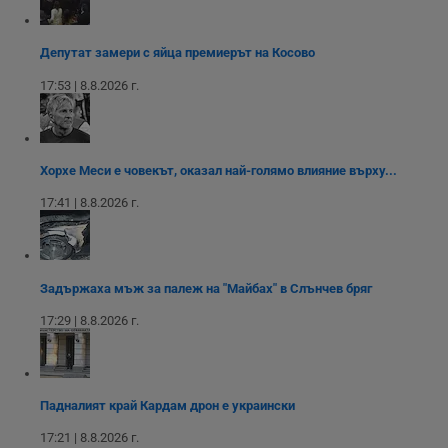
Строго необходимите бисквитки позволяват основната
функционалност на уебсайта, като потребителско
влизане и управление на акаунта. Уебсайтът не може да
Депутат замери с яйца премиерът на Косово
се използва правилно без строго необходими
бисквитки.
17:53 | 8.8.2026 г.
Валиден
Име
Доставчик
/
Домейн
О
до
__RequestVerificationToken
Сесия
Т
Microsoft
п
Хорхе Меси е човекът, оказал най-голямо влияние върху...
Corporation
ф
www.dunavmost.com
з
17:41 | 8.8.2026 г.
п
и
п
A
т
е
Задържаха мъж за палеж на "Майбах" в Слънчев бряг
д
н
17:29 | 8.8.2026 г.
п
с
у
и
ф
н
Падналият край Кардам дрон е украински
м
Т
и
17:21 | 8.8.2026 г.