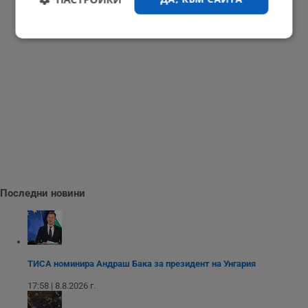
Строго
Ефективност
необходимо
Таргетиране
Функционалност
Некласифицирани
Последни новини
Строго необходимо
Ефективност
ТИСА номинира Андраш Бака за президент на Унгария
Таргетиране
Функционалност
17:58 | 8.8.2026 г.
Некласифицирани