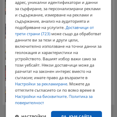
адрес, уникални идентификатори и данни
Стотици хиляди пенсии ще бъдат намалени, ако...
за сърфиране, за персонализирани реклами
08:14 | 5.8.2026 г.
и съдържание, измерване на реклами и
съдържание, анализ на аудиторията и
Миа Халифа спечели 650 000 долара от титлата
подобряване на услугите.
Доставчици от
на...
трети страни (723)
може също да обработват
20:08 | 22.7.2026 г.
данните ви за тези и други цели,
включително използване на точни данни за
НОИ обяви всички нужни документи за
пенсиониране
геолокация и характеристики на
12:26 | 20.7.2026 г.
устройството. Вашият избор важи само за
този уебсайт. Някои доставчици може да
Цените на дините в Гърция удариха историческо
разчитат на законен интерес вместо на
дъно
съгласие; имате право да възразите в
15:58 | 22.7.2026 г.
Настройки за рекламиране
. Можете да
Българка поръча първия домашен робот за
оттеглите съгласието си по всяко време в
домакинска...
Настройки на бисквитките
.
Политика за
20:03 | 5.8.2026 г.
поверителност
РЕКЛАМА
НАСТРОЙКИ
ДА, КЪМ САЙТА