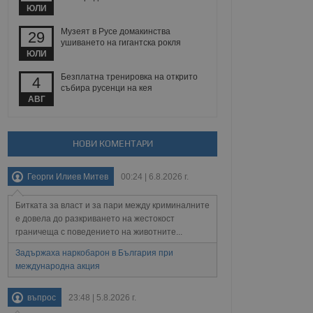
йният потребител може
ЮЛИ
 уебсайт.
Музеят в Русе домакинства
29
ушиването на гигантска рокля
ЮЛИ
Описание
Безплатна тренировка на открито
4
събира русенци на кея
ребителски
елското поведение и
АВГ
раници на сайта. Тя
яване на сайта. Тя
не на прегледи на
формация, която е
взаимодействат с
нкционалност в целия
прекарано на
редпочитанията на
НОВИ КОМЕНТАРИ
 сайтове; тя може
остта на социалните
тора на сайта.
използва новата или
Георги Илиев Митев
00:24 | 6.8.2026 г.
елски взаимодействия
нето и потребителския
Битката за власт и за пари между криминалните
рез събиране на данни
е довела до разкриването на жестокост
 помага за
граничеща с поведението на животните...
отребителите се
тапите на тестване.
Задържаха наркобарон в България при
международна акция
тистически данни,
 броя на посещенията,
 са били заредени.
елския опит.
въпрос
23:48 | 5.8.2026 г.