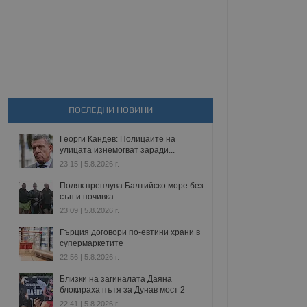
ПОСЛЕДНИ НОВИНИ
Георги Кандев: Полицаите на
улицата изнемогват заради...
23:15 | 5.8.2026 г.
Поляк преплува Балтийско море без
сън и почивка
23:09 | 5.8.2026 г.
Гърция договори по-евтини храни в
супермаркетите
22:56 | 5.8.2026 г.
Близки на загиналата Даяна
блокираха пътя за Дунав мост 2
22:41 | 5.8.2026 г.