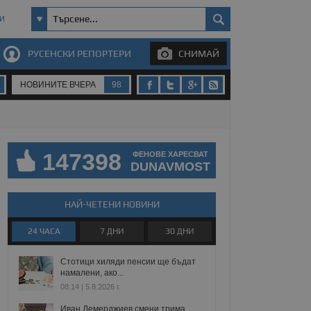
И
РУСЕНСКИ РЕПОРТЕРИ
СНИМАЙ
НОВИНИТЕ ВЧЕРА
98
147398
ФЕНОВЕ ХАРЕСВАТ
DUNAVMOST
НАЙ-ЧЕТЕНИ НОВИНИ
24 ЧАСА
7 ДНИ
30 ДНИ
Стотици хиляди пенсии ще бъдат
намалени, ако...
08:14 | 5.8.2026 г.
Иван Демерджиев смени трима