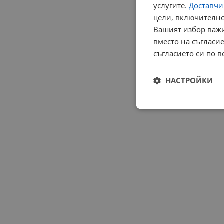
услугите.
Доставчиц
цели, включително
Вашият избор важи
вместо на съгласие
съгласието си по в
НАСТРОЙКИ
Строго
необходимо
Строго н
Строго необходимите б
на акаунта. Уебсайтът 