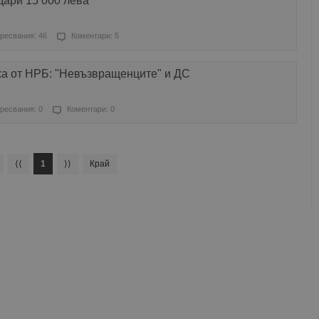
дари 15 000 лева
ресвания: 46
Коментари: 5
ха от НРБ: "Невъзвращенците" и ДС
ресвания: 0
Коментари: 0
⟨⟨
1
⟩⟩
Край