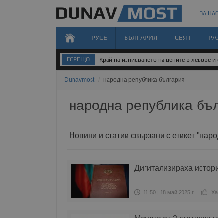
ЗА НАС
РУСЕ
БЪЛГАРИЯ
СВЯТ
РА
ГОРЕЩО
Край на изписването на цените в левове и
Dunavmost
/
народна република българия
народна република бъ
Новини и статии свързани с етикет "нар
Дигитализираха истори
11:50 | 18 май 2025 г.
Ха