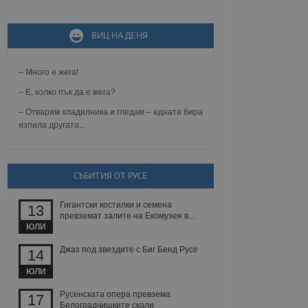
ВИЦ НА ДЕНЯ
не, зададена от уеб
 ASP.NET MVC
спре неразрешеното
т, известно като
– Много е жега!
тове. Той не съдържа
щожава при затваряне
– Е, колко пък да е жега?
– Отварям хладилника и гледам – едната бира
ение на съгласието на
изпила другата...
ст за тяхното
а данни за съгласието
ични политики и
антира, че техните
 сесии.
СЪБИТИЯ ОТ РУСЕ
аничаване между хората
а, за да се правят
Гигантски костилки и семена
хния уебсайт.
13
превземат залите на Екомузея в...
ЮЛИ
сигнализира на
 на бисквитките,
Джаз под звездите с Биг Бенд Русе
14
а съответствие и
ндарти и
ЮЛИ
ck и предоставя
Русенската опера превзема
17
требител използва
Белоградчишките скали