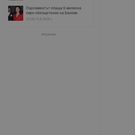
Парламентът плаща 6 милиона
евро обезщетение на Баневи
22:33 | 5.8.2026 г.
РЕКЛАМА