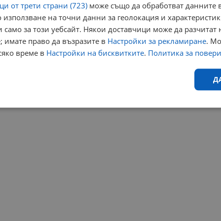
и от трети страни (723)
може също да обработват данните в
 използване на точни данни за геолокация и характеристик
 само за този уебсайт. Някои доставчици може да разчитат 
; имате право да възразите в
Настройки за рекламиране
. М
сяко време в
Настройки на бисквитките
.
Политика за повер
Д
Ефективност
Таргетиране
Функционалност
Н
еобходимо
Ефективност
Таргетиране
Функционалност
Неклас
исквитки позволяват основната функционалност на уебсайта, като потребителско
не може да се използва правилно без строго необходими бисквитки.