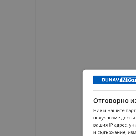
Отговорно и
Ние и нашите парт
получаваме достъп
вашия IP адрес, у
и съдържание, изм