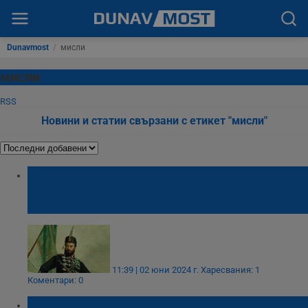
Dunavmost
/
мисли
мисли
RSS
Новини и статии свързани с етикет "мисли"
Христо Ботев: Носим c решето вода и
мислим, че оплодотворяваме с това
бащината си нива
11:39 | 02 юни 2024 г.
Харесвания: 1
Коментари: 0
Трикове за бързо успокоение, когато сме