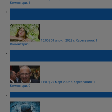
Коментари: 1
Какво ви очаква през април според
астрологията?
15:00 | 01 април 2022 г.
Харесвания: 1
Коментари: 0
Руски предприемач споделя интересни
мисли в социалната мрежа
11:09 | 27 март 2022 г.
Харесвания: 1
Коментари: 0
Няколко трика за подобряване на паметта