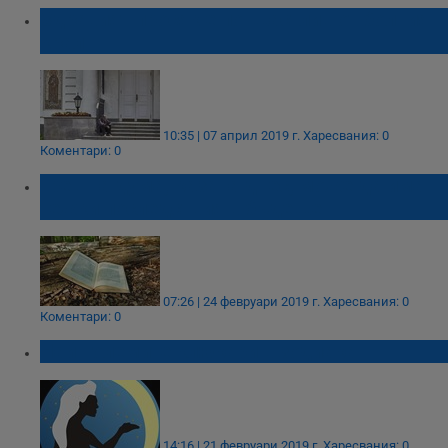
Здравият просяк е по-щастлив от болния
крал
10:35 | 07 април 2019 г.
Харесвания: 0
Коментари: 0
Грешна дума, казана днес, може да има
тежки последствия в бъдеще
07:26 | 24 февруари 2019 г.
Харесвания: 0
Коментари: 0
Най-големите клюкари в зодиака
14:16 | 21 февруари 2019 г.
Харесвания: 0