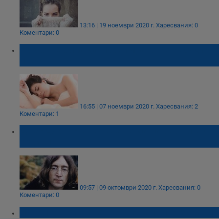
13:16 | 19 ноември 2020 г.
Харесвания: 0
Коментари: 0
Какво не бива да правим, ако се събудим
през нощта
16:55 | 07 ноември 2020 г.
Харесвания: 2
Коментари: 1
Днес Джон Ленън щеше да навърши 80
години
09:57 | 09 октомври 2020 г.
Харесвания: 0
Коментари: 0
Няколко признака, че сте напълно здрави