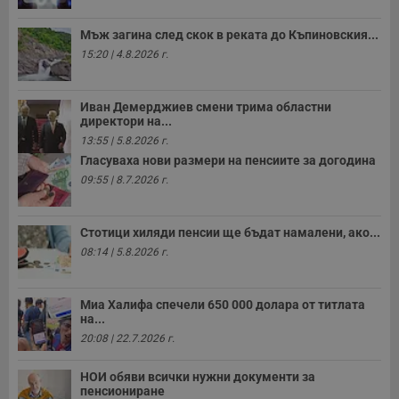
__cf_bm
29
Т
Cloudflare Inc.
Мъж загина след скок в реката до Къпиновския...
минути
с
.twitter.com
59
р
15:20 | 4.8.2026 г.
секунди
м
б
о
у
Иван Демерджиев смени трима областни
п
директори на...
о
и
13:55 | 5.8.2026 г.
т
Гласуваха нови размери на пенсиите за догодина
receive-cookie-deprecation
.hit.gemius.pl
1 година
Т
09:55 | 8.7.2026 г.
с
с
н
н
Стотици хиляди пенсии ще бъдат намалени, ако...
п
б
08:14 | 5.8.2026 г.
п
с
о
с
Миа Халифа спечели 650 000 долара от титлата
а
на...
р
у
20:08 | 22.7.2026 г.
з
з
п
НОИ обяви всички нужни документи за
пенсиониране