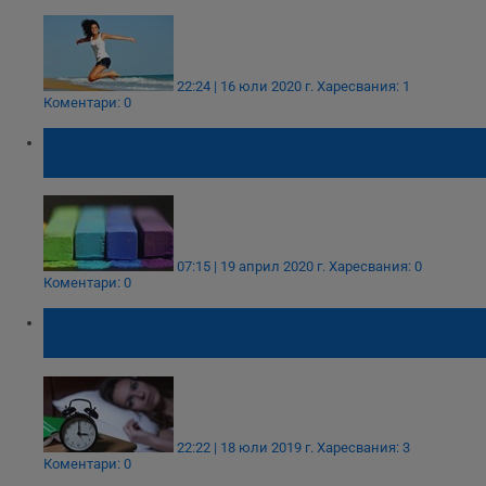
22:24 | 16 юли 2020 г.
Харесвания: 1
Коментари: 0
Днес светлосините нюанси привличат
късмет
07:15 | 19 април 2020 г.
Харесвания: 0
Коментари: 0
Какво да направите, когато не можете да
заспите
22:22 | 18 юли 2019 г.
Харесвания: 3
Коментари: 0