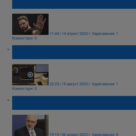
много ядосани
11:44 | 14 април 2024 г.
Харесвания: 1
Коментари: 0
Учени разработват технология за четене
на мисли
22:23 | 15 август 2023 г.
Харесвания: 1
Коментари: 0
Д-р Илко Семерджиев: Има невчесани
мисли, не идеи за здравна реформа
19:15 | 06 април 2022 г.
Харесвания: 0