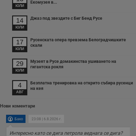
Екомузея в...
ЮЛИ
Джаз под звездите с Биг Бенд Русе
14
ЮЛИ
Русенската опера превзема Белоградчишките
17
скали
ЮЛИ
Музеят в Русе домакинства ушиването на
29
гигантска рокля
ЮЛИ
Безплатна тренировка на открито събира русенци
4
на кея
АВГ
Нови коментари
Бако
23:08 | 6.8.2026 г.
Интересно като се дига петрола веднага се дига?