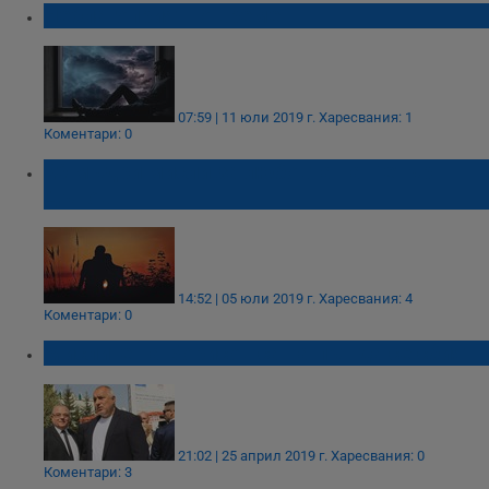
Неблагоприятно време
07:59 | 11 юли 2019 г.
Харесвания: 1
Коментари: 0
20 мъдри мисли за любовта на Петър
Дънов
14:52 | 05 юли 2019 г.
Харесвания: 4
Коментари: 0
Мислите на Борисов са на път да се сбият
21:02 | 25 април 2019 г.
Харесвания: 0
Коментари: 3