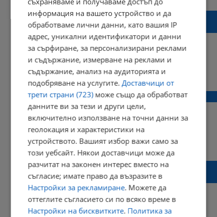
съхраняваме и получаваме достъп до
информация на вашето устройство и да
10 неща, които не ни позволяват да бъдем
обработваме лични данни, като вашия IP
щастливи
адрес, уникални идентификатори и данни
за сърфиране, за персонализирани реклами
и съдържание, измерване на реклами и
съдържание, анализ на аудиторията и
23:03 | 25 декември 2017 г.
Харесвания: 1
Коментари: 0
подобряване на услугите.
Доставчици от
трети страни (723)
може също да обработват
Правилата, с които желанията се сбъдват
данните ви за тези и други цели,
включително използване на точни данни за
геолокация и характеристики на
устройството. Вашият избор важи само за
20:01 | 21 декември 2017 г.
Харесвания: 0
Коментари: 0
този уебсайт. Някои доставчици може да
разчитат на законен интерес вместо на
10 поговорки, които са пагубни за
съгласие; имате право да възразите в
самочувствието на българина
Настройки за рекламиране
. Можете да
оттеглите съгласието си по всяко време в
Настройки на бисквитките
.
Политика за