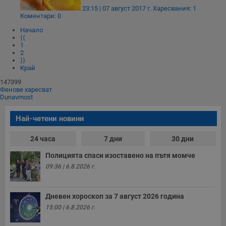
23:15 | 07 август 2017 г.
Харесвания: 1
Таргетиране
Функционалност
Коментари: 0
Некласифицирани
Начало
⟨⟨
Строго необходимите бисквитки позволяват основната
1
функционалност на уебсайта, като потребителско
2
влизане и управление на акаунта. Уебсайтът не може да
⟩⟩
се използва правилно без строго необходими
Край
бисквитки.
147399
Валиден
Фенове харесват
Име
Доставчик
/
Домейн
О
до
Dunavmost
__RequestVerificationToken
Сесия
Т
Microsoft
Най-четени новини
п
Corporation
ф
www.dunavmost.com
з
24 часа
7 дни
30 дни
п
и
п
Полицията спаси изоставено на пътя момче
A
09:36 | 6.8.2026 г.
т
е
д
н
Дневен хороскоп за 7 август 2026 година
п
с
15:00 | 6.8.2026 г.
у
и
ф