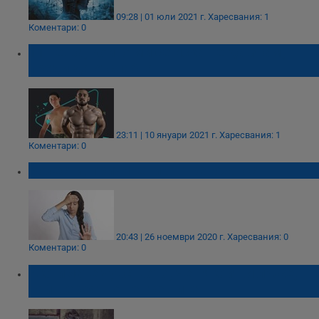
09:28 | 01 юли 2021 г.
Харесвания: 1
Коментари: 0
11 неща, които ми се искаше да знам,
преди да отслабна
23:11 | 10 януари 2021 г.
Харесвания: 1
Коментари: 0
Болести, причинени от тревожност
20:43 | 26 ноември 2020 г.
Харесвания: 0
Коментари: 0
Ако имате чувството, че някой ви лъже,
най-вероятно не грешите