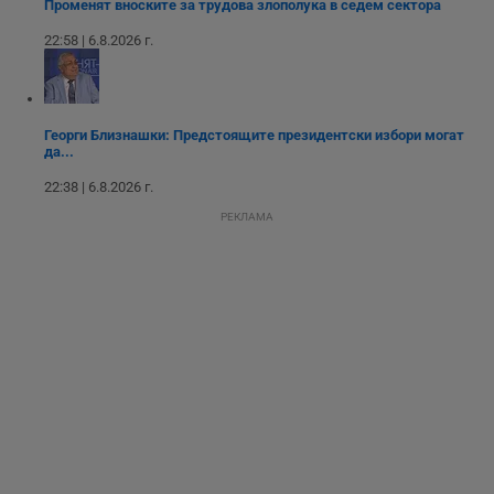
уебсайта за
Променят вноските за трудова злополука в седем сектора
подобряване на
обслужването и
22:58 | 6.8.2026 г.
потребителския
опит.
Gtest
1
Тази бисквитка се
Gemius
седмица
използва за A/B
.hit.gemius.pl
тестване на
Георги Близнашки: Предстоящите президентски избори могат
уебсайта чрез
да...
събиране на
данни за
22:38 | 6.8.2026 г.
поведението и
взаимодействието
РЕКЛАМА
на посетителите.
Той помага за
подобряване на
потребителския
опит, като
разбира как
потребителите се
ангажират с
различни
елементи на
уебсайта по
време на етапите
на тестване.
Gdyn
1 година
Тази бисквитка се
Gemius
използва за
.hit.gemius.pl
събиране на
анонимни