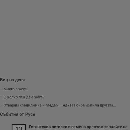
съобщения по-
важни за
потребителя.
Виц на деня
– Много е жега!
– Е, колко пък да е жега?
– Отварям хладилника и гледам – едната бира изпила другата...
Събития от Русе
Гигантски костилки и семена превземат залите на
13