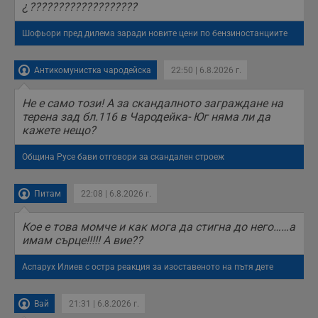
¿???????????????????
Шофьори пред дилема заради новите цени по бензиностанциите
Антикомунистка чародейска
22:50 | 6.8.2026 г.
Не е само този! А за скандалното заграждане на
терена зад бл.116 в Чародейка- Юг няма ли да
кажете нещо?
Община Русе бави отговори за скандален строеж
Питам
22:08 | 6.8.2026 г.
Кое е това момче и как мога да стигна до него……а
имам сърце!!!!! А вие??
Аспарух Илиев с остра реакция за изоставеното на пътя дете
Вай
21:31 | 6.8.2026 г.