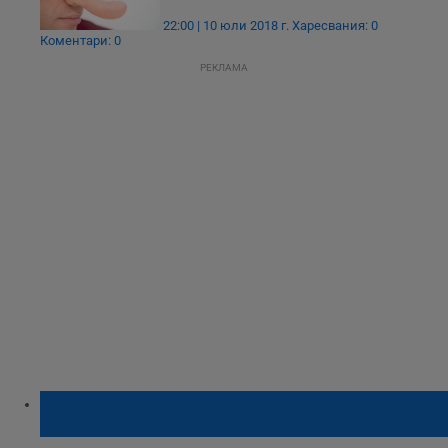
22:00 | 10 юли 2018 г.
Харесвания: 0
Коментари: 0
РЕКЛАМА
Защо е хубаво да снимаме печката, преди
да тръгнем на почивка?