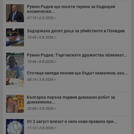
н
Румен Радев ще посети терена за бъдещия
м
космически...
Т
и
07:19 | 6.8.2026 г.
п
у
з
Задържаха десет деца за убийството в Пловдив
б
15:43 | 6.8.2026 г.
VISITOR_PRIVACY_METADATA
5 месеца
Т
YouTube
4
с
.youtube.com
седмици
с
с
Румен Радев: Търговските дружества обявяват...
п
10:46 | 6.8.2026 г.
и
п
т
Стотици хиляди пенсии ще бъдат намалени, ако...
в
с
08:14 | 5.8.2026 г.
з
с
п
о
Българка поръча първия домашен робот за
р
домакинска...
п
н
20:03 | 5.8.2026 г.
п
к
ч
От 2 август влизат в сила нови правила при...
п
11:12 | 2.8.2026 г.
с
б