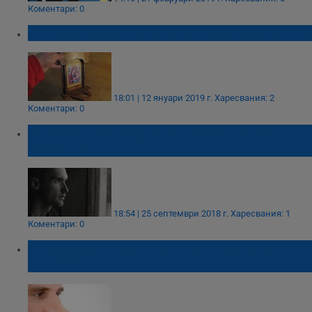
Коментари: 0
Поверия за иконите, които държим вкъщи
18:01 | 12 януари 2019 г.
Харесвания: 2
Коментари: 0
6 токсични мисли, които редовно ни
измъчват
18:54 | 25 септември 2018 г.
Харесвания: 1
Коментари: 0
Кои зодии не могат да живеят, без да
лъжат?