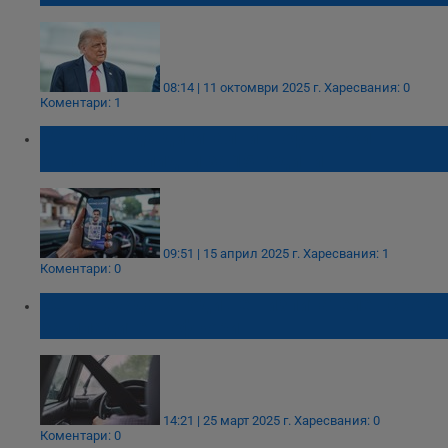
08:14 | 11 октомври 2025 г.
Харесвания: 0
Коментари: 1
ЕС въвежда дигитални шофьорски
книжки, валидни за 15 години
09:51 | 15 април 2025 г.
Харесвания: 1
Коментари: 0
ЕС въвежда 2-годишен изпитателен срок
за младите шофьори
14:21 | 25 март 2025 г.
Харесвания: 0
Коментари: 0