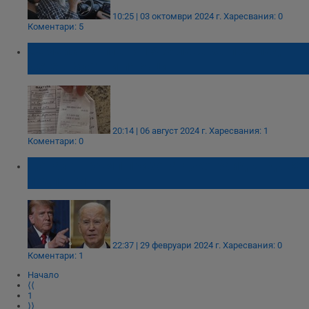
10:25 | 03 октомври 2024 г.
Харесвания: 0
Коментари: 5
Семейство плати 1500 лева за преглед на
дете в Златни пясъци
20:14 | 06 август 2024 г.
Харесвания: 1
Коментари: 0
Доналд Тръмп призова Джо Байдън да се
подложи на тест
22:37 | 29 февруари 2024 г.
Харесвания: 0
Коментари: 1
Начало
⟨⟨
1
⟩⟩