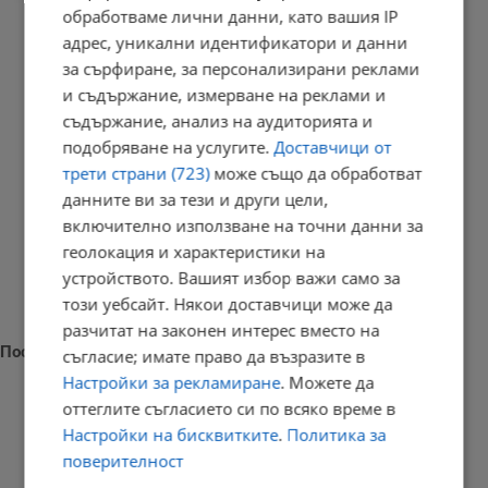
обработваме лични данни, като вашия IP
РЕКЛАМА
адрес, уникални идентификатори и данни
за сърфиране, за персонализирани реклами
и съдържание, измерване на реклами и
съдържание, анализ на аудиторията и
подобряване на услугите.
Доставчици от
трети страни (723)
може също да обработват
данните ви за тези и други цели,
включително използване на точни данни за
геолокация и характеристики на
устройството. Вашият избор важи само за
този уебсайт. Някои доставчици може да
разчитат на законен интерес вместо на
Последни новини
съгласие; имате право да възразите в
Настройки за рекламиране
. Можете да
оттеглите съгласието си по всяко време в
Настройки на бисквитките
.
Политика за
поверителност
Взривове разтърсиха военния завод в село Белица