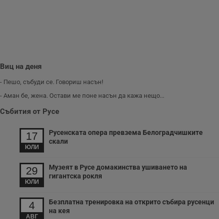
минути
с
.twitter.com
59
р
секунди
м
б
о
у
п
о
и
т
Виц на деня
receive-cookie-deprecation
.hit.gemius.pl
1 година
Т
- Пешо, събуди се. Говориш насън!
с
с
- Аман бе, жена. Остави ме поне насън да кажа нещо...
н
н
Събития от Русе
п
б
п
Русенската опера превзема Белоградчишките
с
17
о
скали
с
ЮЛИ
а
р
Музеят в Русе домакинства ушиването на
у
29
з
гигантска рокля
з
ЮЛИ
п
Безплатна тренировка на открито събира русенци
ASP.NET_SessionId
Сесия
Т
Microsoft
4
с
Corporation
на кея
D
АВГ
www.dunavmost.com