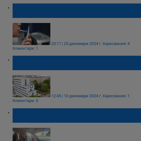
Спират произвола с фалшивите тестове за
наркотици на КАТ
23:17 | 25 декември 2024 г.
Харесвания: 4
Коментари: 1
Студентка ритна в корема лекарка във
великотърновската болница
12:45 | 10 декември 2024 г.
Харесвания: 1
Коментари: 3
Венци Мицов: Днес е ден за празнуване.
Една битка бе спечелена!