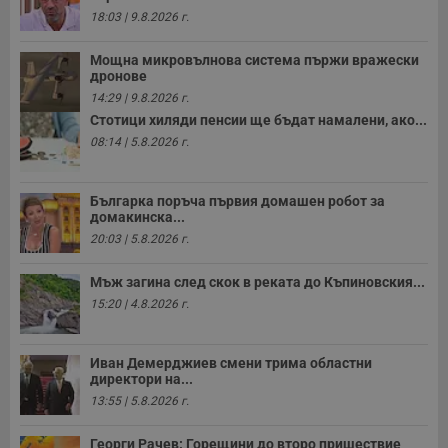
18:03 | 9.8.2026 г.
Мощна микровълнова система пържи вражески
дронове
14:29 | 9.8.2026 г.
Стотици хиляди пенсии ще бъдат намалени, ако...
08:14 | 5.8.2026 г.
Българка поръча първия домашен робот за
домакинска...
20:03 | 5.8.2026 г.
Мъж загина след скок в реката до Къпиновския...
15:20 | 4.8.2026 г.
Иван Демерджиев смени трима областни
директори на...
13:55 | 5.8.2026 г.
Георги Рачев: Горещини до второ пришествие