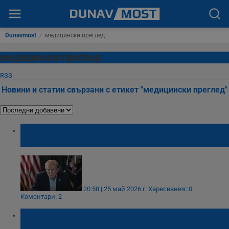
Dunavmost
/
медицински преглед
медицински преглед
RSS
Новини и статии свързани с етикет "медицински преглед"
Доналд Тръмп преминава нови
медицински прегледи
20:58 | 25 май 2026 г.
Харесвания: 0
Коментари: 2
​Лекарят на Доналд Тръмп: Американският
президент е в отлично здраве