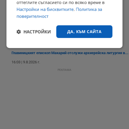
оттеглите съгласието си по всяко време в
Настройки на бисквитките
.
Политика за
поверителност
4,5 по Рихтер разтърси Югоизточна Турция
16:07 | 9.8.2026 г.
НАСТРОЙКИ
ДА, КЪМ САЙТА
Строго
Ефективност
необходимо
Главиницкият епископ Макарий отслужи архиерейска литургия в...
16:03 | 9.8.2026 г.
РЕКЛАМА
Таргетиране
Функционалност
Некласифицирани