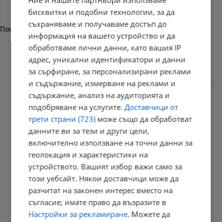
бисквитки и подобни технологии, за да
съхраняваме и получаваме достъп до
Последни новини
информация на вашето устройство и да
обработваме лични данни, като вашия IP
адрес, уникални идентификатори и данни
за сърфиране, за персонализирани реклами
Задържаха дрогиран шофьор след опит за подкуп на полицаи...
и съдържание, измерване на реклами и
съдържание, анализ на аудиторията и
16:30 | 9.8.2026 г.
подобряване на услугите.
Доставчици от
трети страни (723)
може също да обработват
данните ви за тези и други цели,
Испания провери 200 пътници на влизане от Италия
включително използване на точни данни за
геолокация и характеристики на
16:18 | 9.8.2026 г.
устройството. Вашият избор важи само за
този уебсайт. Някои доставчици може да
разчитат на законен интерес вместо на
Гори бивше училище в центъра на Монтана
съгласие; имате право да възразите в
16:14 | 9.8.2026 г.
Настройки за рекламиране
. Можете да