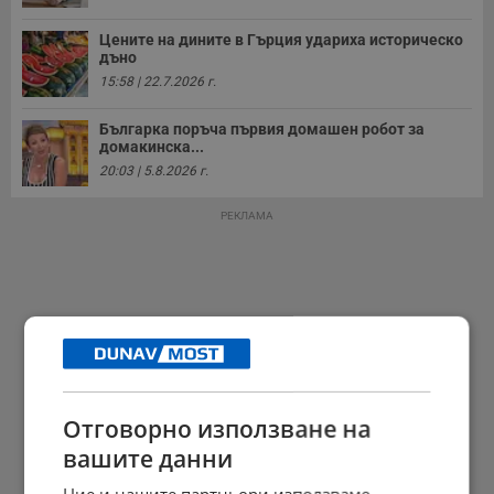
Цените на дините в Гърция удариха историческо
дъно
15:58 | 22.7.2026 г.
Българка поръча първия домашен робот за
домакинска...
20:03 | 5.8.2026 г.
РЕКЛАМА
Отговорно използване на
вашите данни
Ние и нашите партньори използваме