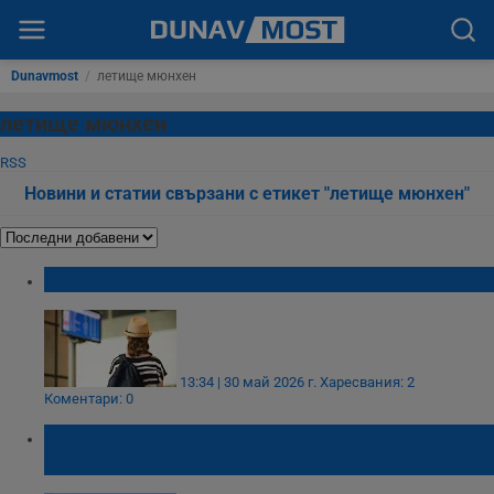
Dunavmost
/
летище мюнхен
летище мюнхен
RSS
Новини и статии свързани с етикет "летище мюнхен"
Спряха полетите на летището в Мюнхен
13:34 | 30 май 2026 г.
Харесвания: 2
Коментари: 0
Пътници останаха заключени цяла нощ в
самолет на летище в Германия