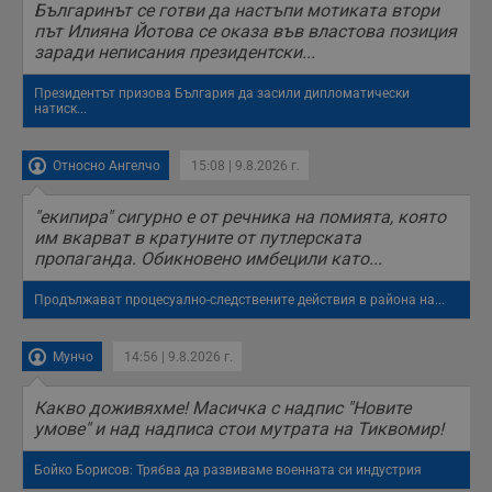
з
Българинът се готви да настъпи мотиката втори
п
път Илияна Йотова се оказа във властова позиция
заради неписания президентски...
ASP.NET_SessionId
Сесия
Т
Microsoft
с
Corporation
D
www.dunavmost.com
Президентът призова България да засили дипломатически
п
натиск...
и
т
к
п
Относно Ангелчо
15:08 | 9.8.2026 г.
и
у
р
"екипира" сигурно е от речника на помията, която
к
п
им вкарват в кратуните от путлерската
д
пропаганда. Обикновено имбецили като...
д
п
у
Продължават процесуално-следствените действия в района на...
Мунчо
14:56 | 9.8.2026 г.
Доставчик
/
Валиден
Валиден
Какво доживяхме! Масичка с надпис "Новите
Име
Име
Доставчик
/
Домейн
Описание
Описание
Домейн
Доставчик
/
до
Валиден
до
Име
Описание
умове" и над надписа стои мутрата на Тиквомир!
Домейн
до
_sharedID
__Secure-
.dunavmost.com
.youtube.com
11
Тази бисквитка се
5 месеца
ROLLOUT_TOKEN
месеца 4
използва, за да се
4
__gfp_s_64b
.vbox7.com
1 година
Тази бисквитка се
Доставчик
/
Валиден
Бойко Борисов: Трябва да развиваме военната си индустрия
Име
Описание
седмици
даде възможност
седмици
използва за
Домейн
до