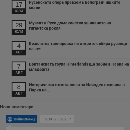
ч
Русенската опера превзема Белоградчишките
17
п
скали
с
ЮЛИ
б
__cf_bm
29
Т
Cloudflare Inc.
Музеят в Русе домакинства ушиването на
29
минути
с
.twitter.com
гигантска рокля
59
р
ЮЛИ
секунди
м
б
о
Безплатна тренировка на открито събира русенци
4
у
на кея
п
АВГ
о
и
т
Британската група Hinterlands ще забие в Парка на
7
младежта
receive-cookie-deprecation
.hit.gemius.pl
1 година
Т
АВГ
с
с
н
Историческа възстановка за Илинден оживява в
8
н
Парка на...
п
АВГ
б
п
с
Нови коментари
о
с
а
р
Войнолюбец
15:30 | 9.8.2026 г.
у
з