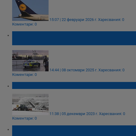
15:07 | 22 февруари 2026 г.
Харесвания: 0
Коментари: 0
Германия разреши на полицията да сваля
дронове
14:44 | 08 октомври 2025 г.
Харесвания: 0
Коментари: 0
Летище Мюнхен спря всички полети
11:38 | 05 декември 2023 г.
Харесвания: 0
Коментари: 0
Летище Мюнхен търси нови служители с
Ден на отворените врати в София