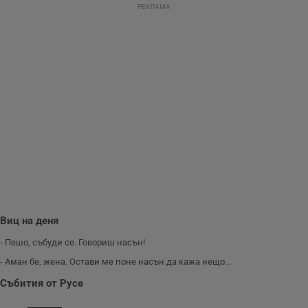
с
РЕКЛАМА
у
и
ф
н
м
Т
и
п
у
з
б
VISITOR_PRIVACY_METADATA
5 месеца
Т
YouTube
4
с
.youtube.com
седмици
с
с
п
и
п
т
в
с
Виц на деня
з
с
п
- Пешо, събуди се. Говориш насън!
о
р
- Аман бе, жена. Остави ме поне насън да кажа нещо...
п
н
Събития от Русе
п
к