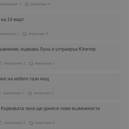
Харесвания: 3
Коментари: 0
 на 14 март
аресвания: 2
Коментари: 0
тъмнение, кървава Луна и ултраярък Юпитер
Харесвания: 2
Коментари: 0
рее на небето тази нощ
Харесвания: 0
Коментари: 0
о Кървавата луна ще донесе нови възможности
Харесвания: 5
Коментари: 0