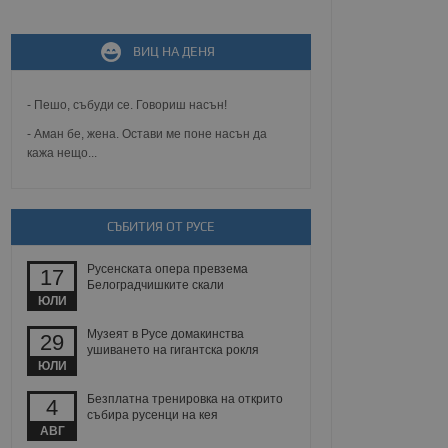
не, зададена от уеб
 ASP.NET MVC
ВИЦ НА ДЕНЯ
спре неразрешеното
т, известно като
тове. Той не съдържа
щожава при затваряне
- Пешо, събуди се. Говориш насън!
- Аман бе, жена. Остави ме поне насън да
ение на съгласието на
кажа нещо...
ст за тяхното
а данни за съгласието
ични политики и
антира, че техните
 сесии.
СЪБИТИЯ ОТ РУСЕ
аничаване между хората
а, за да се правят
Русенската опера превзема
хния уебсайт.
17
Белоградчишките скали
ЮЛИ
сигнализира на
 на бисквитките,
Музеят в Русе домакинства
29
а съответствие и
ушиването на гигантска рокля
ндарти и
ЮЛИ
Безплатна тренировка на открито
ck и предоставя
4
требител използва
събира русенци на кея
йният потребител може
АВГ
 уебсайт.