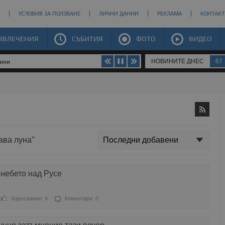
УСЛОВИЯ ЗА ПОЛЗВАНЕ
ЛИЧНИ ДАННИ
РЕКЛАМА
КОНТАКТ
ЗВЛЕЧЕНИЯ
СЪБИТИЯ
ФОТО
ВИДЕО
НОВИНИТЕ ДНЕС
67
щини
ава луна"
 небето над Русе
Харесвания: 4
Коментари: 0