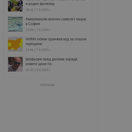
и роден фолклор
09:32 | 7.8.2026 г.
Американски военен самолет кацна
в София
15:09 | 7.8.2026 г.
НИМХ обяви оранжев код за опасни
горещини
13:46 | 7.8.2026 г.
Шофьори пред дилема заради
новите цени по...
20:25 | 6.8.2026 г.
РЕКЛАМА