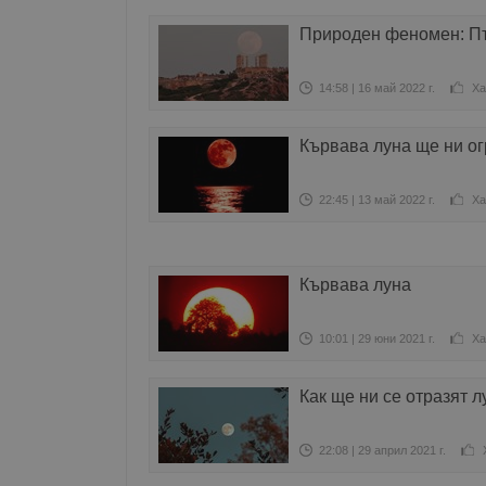
Природен феномен: Пъ
14:58 | 16 май 2022 г.
Ха
Кървава луна ще ни ог
22:45 | 13 май 2022 г.
Ха
Кървава луна
10:01 | 29 юни 2021 г.
Ха
Как ще ни се отразят 
22:08 | 29 април 2021 г.