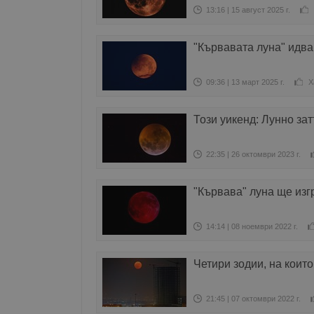
13:16 | 15 август 2025 г.
"Кървавата луна" идва
09:36 | 13 март 2025 г.
Х
Този уикенд: Лунно за
22:35 | 26 октомври 2023 г.
"Кървава" луна ще изг
14:14 | 08 ноември 2022 г.
Четири зодии, на коит
21:45 | 07 октомври 2022 г.