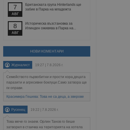
Британската група Hinterlands ще
7
забие в Парка на младежта
АВГ
Описание
Историческа възстановка за
8
Илинден оживява в Парка на...
АВГ
ребителски
елското поведение и
раници на сайта. Тя
яване на сайта. Тя
не на прегледи на
формация, която е
взаимодействат с
нкционалност в целия
прекарано на
редпочитанията на
НОВИ КОМЕНТАРИ
 сайтове; тя може
остта на социалните
тора на сайта.
използва новата или
Журналист
19:27 | 7.8.2026 г.
елски взаимодействия
нето и потребителския
Семейството пьрвобитни и прости хора,децата
паразити и агресивни боклуци.Само затвора ще
рез събиране на данни
 помага за
ги оправи.
отребителите се
тапите на тестване.
Красимира Гешева: Това не са деца, а зверове
тистически данни,
 броя на посещенията,
Русенец
19:22 | 7.8.2026 г.
 са били заредени.
елския опит.
Това мече го знаем. Орлин Танов го беше
я за потребителското
затворил в стаичка на територията на хотела
, за да се