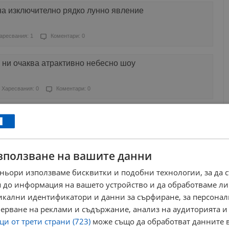
на изключително рядко лунно явление
аресвания: 1
Коментари: 0
 ни очаква атрактивно небесно шоу
Харесвания: 0
Коментари: 0
усе
ресвания: 4
Коментари: 0
зползване на вашите данни
усе
ньори използваме бисквитки и подобни технологии, за да 
 до информация на вашето устройство и да обработваме ли
ресвания: 0
Коментари: 0
никални идентификатори и данни за сърфиране, за персона
ерване на реклами и съдържание, анализ на аудиторията и
и от трети страни (723)
може също да обработват данните в
ъмнение на века