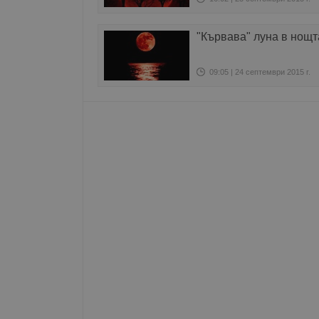
__RequestVerificationT
"Кървава" луна в нощт
09:05 | 24 септември 2015 г.
VISITOR_PRIVACY_MET
__cf_bm
receive-cookie-depreca
ASP.NET_SessionId