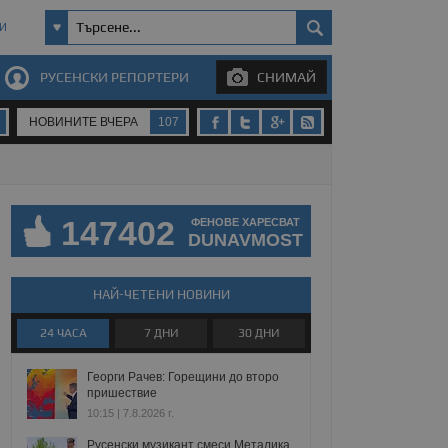
И
РУСЕНСКИ РЕПОРТЕРИ
СНИМАЙ
НОВИНИТЕ ВЧЕРА
107
147402
ФЕНОВЕ ХАРЕСВАТ
DUNAVMOST
НАЙ-ЧЕТЕНИ НОВИНИ
24 ЧАСА
7 ДНИ
30 ДНИ
Георги Рачев: Горещини до второ
пришествие
10:15 | 7.8.2026 г.
Русенски музикант смеси Металика