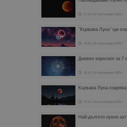
Наблюдаваме пълно лу
17:32 | 07 септември 2025 г.
"Кървава Луна" ще оза
19:41 | 06 септември 2025 г.
Дневен хороскоп за 7 
15:14 | 06 септември 2025 г.
Кървава Луна озарява 
14:19 | 04 септември 2025 г.
Най-дългото лунно зат