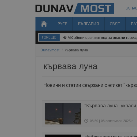
ЗА НАС
РУСЕ
БЪЛГАРИЯ
СВЯТ
РА
ГОРЕЩО
НИМХ обяви оранжев код за опасни горе
Dunavmost
/
кървава луна
кървава луна
Новини и статии свързани с етикет "кърв
"Кървава луна" украси
08:50 | 08 септември 2025 г.