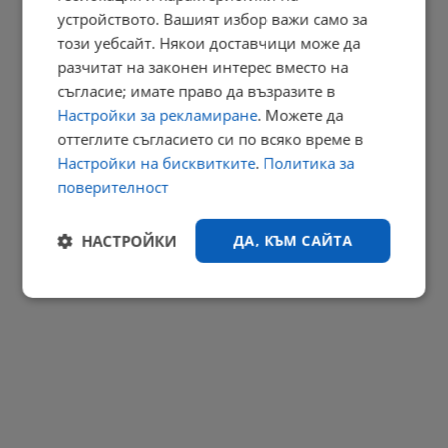
Мон Дьо показа новия си дом, създаден от Нели Сано
устройството. Вашият избор важи само за
този уебсайт. Някои доставчици може да
17:58 | 9.8.2026 г.
разчитат на законен интерес вместо на
РЕКЛАМА
съгласие; имате право да възразите в
Настройки за рекламиране
. Можете да
оттеглите съгласието си по всяко време в
Настройки на бисквитките
.
Политика за
поверителност
НАСТРОЙКИ
ДА, КЪМ САЙТА
Строго
Ефективност
необходимо
Таргетиране
Функционалност