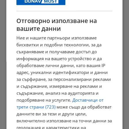
21:05 | 9.8.2026 г.
Отговорно използване на
вашите данни
Дневен хороскоп за 10 август 2026 година
Ние и нашите партньори използваме
21:02 | 9.8.2026 г.
бисквитки и подобни технологии, за да
съхраняваме и получаваме достъп до
информация на вашето устройство и да
обработваме лични данни, като вашия IP
В Будапеща спретнаха парти в пресъхналото корито на Дунав
адрес, уникални идентификатори и данни
18:09 | 9.8.2026 г.
за сърфиране, за персонализирани реклами
и съдържание, измерване на реклами и
съдържание, анализ на аудиторията и
Ричард Алибегов: В заведение с таратор за 10 евро - няма...
подобряване на услугите.
Доставчици от
трети страни (723)
може също да обработват
18:03 | 9.8.2026 г.
данните ви за тези и други цели,
включително използване на точни данни за
геолокация и характеристики на