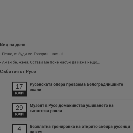
п
и
п
A
т
е
д
н
п
с
у
Виц на деня
и
ф
- Пешо, събуди се. Говориш насън!
н
м
- Аман бе, жена. Остави ме поне насън да кажа нещо...
Т
и
Събития от Русе
п
у
з
Русенската опера превзема Белоградчишките
б
17
скали
VISITOR_PRIVACY_METADATA
5 месеца
Т
ЮЛИ
YouTube
4
с
.youtube.com
седмици
с
Музеят в Русе домакинства ушиването на
с
29
п
гигантска рокля
и
ЮЛИ
п
т
Безплатна тренировка на открито събира русенци
в
4
с
на кея