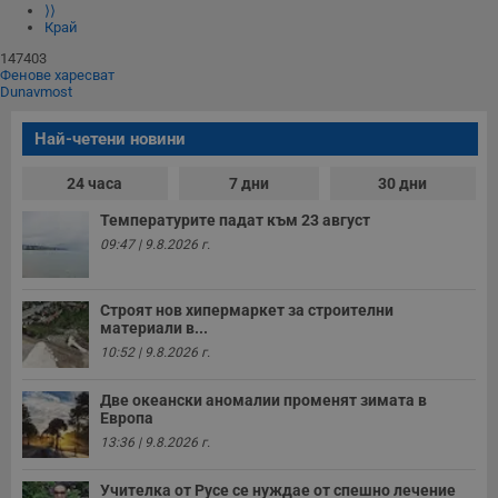
⟩⟩
Край
147403
Фенове харесват
Dunavmost
Най-четени новини
24 часа
7 дни
30 дни
Температурите падат към 23 август
09:47 | 9.8.2026 г.
Строят нов хипермаркет за строителни
материали в...
10:52 | 9.8.2026 г.
Две океански аномалии променят зимата в
Европа
13:36 | 9.8.2026 г.
Учителка от Русе се нуждае от спешно лечение