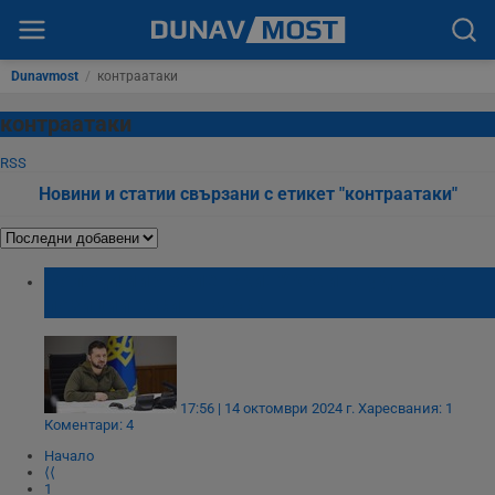
Dunavmost
/
контраатаки
контраатаки
RSS
Новини и статии свързани с етикет "контраатаки"
Володимир Зеленски: Украйна удържа
позициите си в Курск
17:56 | 14 октомври 2024 г.
Харесвания: 1
Коментари: 4
Начало
⟨⟨
1