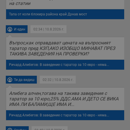
б
на статии
п
с
Тапа от коли блокира района край Дунав мост
о
с
а
р
И един
02:34 | 10.8.2026 г.
у
з
з
Въпрос,как оправдават цената на въпросният
п
таратор пред КЗП,АКО ИЗОБЩО МИНАВАТ ПРЕЗ
ASP.NET_SessionId
Сесия
Т
Microsoft
ТАКИВА ЗАВЕДЕНИЯ НА ПРОВЕРКИ?
с
Corporation
D
www.dunavmost.com
п
Ричард Алибегов: В заведение с таратор за 10 евро - няма...
и
т
к
п
Ти да видиш
02:32 | 10.8.2026 г.
и
у
р
Алибега алчен,тогава на такива заведения с
к
таратор за 10 юро,25% ДДС.АМА И ДЕТО СЕ ВИКА
п
ИМА ЛИ БАЛАМИ,ЩЕ ИМА И...
д
д
п
Ричард Алибегов: В заведение с таратор за 10 евро - няма...
у