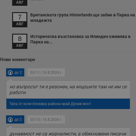
з
АВГ
с
п
о
Британската група Hinterlands ще забие в Парка на
7
р
младежта
п
АВГ
н
п
к
Историческа възстановка за Илинден оживява в
8
ч
Парка на...
п
АВГ
с
б
Нови коментари
__cf_bm
29
Т
Cloudflare Inc.
минути
с
.twitter.com
59
р
до 2
03:11 | 10.8.2026 г.
секунди
м
б
о
но въпросът ти е резонен, на мършите там не им се
у
п
работи
о
и
Тапа от коли блокира района край Дунав мост
т
receive-cookie-deprecation
.hit.gemius.pl
1 година
Т
с
до 2
03:10 | 10.8.2026 г.
с
н
н
дунавмост не са журналисти, а обикновени писачи
п