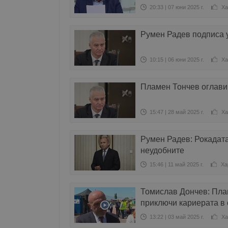
20:33 | 07 юни 2025 г.
Ха
Румен Радев подписа 
10:15 | 06 юни 2025 г.
Ха
Пламен Тончев оглави
15:47 | 28 май 2025 г.
Ха
Румен Радев: Рокадата
неудобните
15:46 | 11 май 2025 г.
Ха
Томислав Дончев: Плам
приключи кариерата в
13:22 | 03 май 2025 г.
Ха