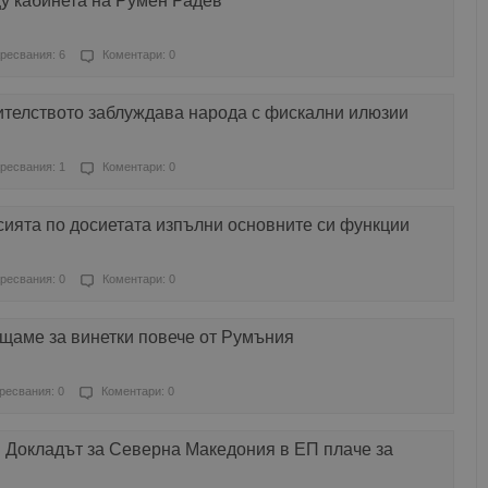
у кабинета на Румен Радев
ресвания: 6
Коментари: 0
ителството заблуждава народа с фискални илюзии
ресвания: 1
Коментари: 0
ията по досиетата изпълни основните си функции
ресвания: 0
Коментари: 0
щаме за винетки повече от Румъния
ресвания: 0
Коментари: 0
 Докладът за Северна Македония в ЕП плаче за