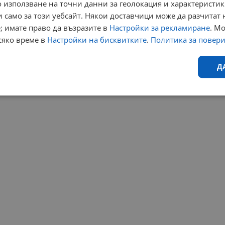
 използване на точни данни за геолокация и характеристик
 само за този уебсайт. Някои доставчици може да разчитат 
; имате право да възразите в
Настройки за рекламиране
. М
сяко време в
Настройки на бисквитките
.
Политика за повер
Д
Ефективност
Таргетиране
Функционалност
Н
еобходимо
Ефективност
Таргетиране
Функционалност
Неклас
исквитки позволяват основната функционалност на уебсайта, като потребителско
не може да се използва правилно без строго необходими бисквитки.
Валиден
Доставчик
/
Домейн
Описание