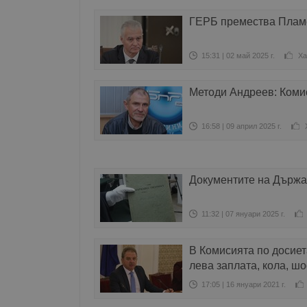
ГЕРБ премества Пламе
15:31 | 02 май 2025 г.
Ха
Методи Андреев: Комис
16:58 | 09 април 2025 г.
Документите на Държав
11:32 | 07 януари 2025 г.
В Комисията по досиет
лева заплата, кола, ш
17:05 | 16 януари 2021 г.