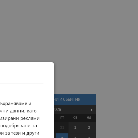
КАЛЕНДАР - НОВИНИ И СЪБИТИЯ
съхраняваме и
Август
2026
чни данни, като
лизирани реклами
ПО
ВТ
СР
ЧТ
ПТ
СБ
НД
 подобряване на
27
28
29
30
31
1
2
и за тези и други