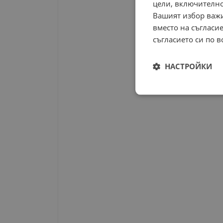
цели, включително
Вашият избор важи
вместо на съгласие
съгласието си по в
НАСТРОЙКИ
Строго
необходимо
Строго н
Строго необходимите б
на акаунта. Уебсайтът 
Име