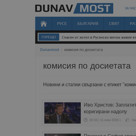
ЗА НАС
РУСЕ
БЪЛГАРИЯ
СВЯТ
РА
ГОРЕЩО
Спасен от хотел в Русенско мечок живее 
Dunavmost
/
комисия по досиетата
комисия по досиетата
Новини и статии свързани с етикет "коми
Иво Христов: Заплатит
коригирани надолу
20:34 | 11 юли 2026 г.
Ха