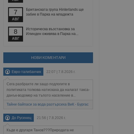
Британската група Hinterlands ще
7
забие в Парка на младежта
АВГ
Описание
Историческа възстановка за
8
Илинден оживява в Парка на...
ребителски
елското поведение и
раници на сайта. Тя
яване на сайта. Тя
АВГ
не на прегледи на
формация, която е
взаимодействат с
нкционалност в целия
прекарано на
редпочитанията на
 сайтове; тя може
НОВИ КОМЕНТАРИ
остта на социалните
тора на сайта.
използва новата или
елски взаимодействия
Евро-талибанчик
22:07 | 7.8.2026 г.
нето и потребителския
Сега разбрахте ли защо подлогите в
рез събиране на данни
 помага за
политиката толкова натискаха да налагат такса-
отребителите се
данък-водомер на тъпото население в...
тапите на тестване.
Тайни байпаси за вода разтърсиха ВиК - Бургас
тистически данни,
 броя на посещенията,
 са били заредени.
До Русенец
21:56 | 7.8.2026 г.
елския опит.
я за потребителското
Къде е другаря Танов???Природата не
, за да се