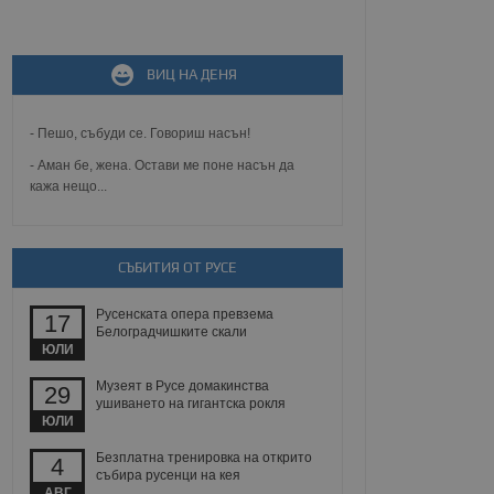
не, зададена от уеб
 ASP.NET MVC
спре неразрешеното
ВИЦ НА ДЕНЯ
т, известно като
тове. Той не съдържа
щожава при затваряне
- Пешо, събуди се. Говориш насън!
ение на съгласието на
- Аман бе, жена. Остави ме поне насън да
ст за тяхното
кажа нещо...
а данни за съгласието
ични политики и
антира, че техните
 сесии.
СЪБИТИЯ ОТ РУСЕ
аничаване между хората
а, за да се правят
хния уебсайт.
Русенската опера превзема
17
Белоградчишките скали
сигнализира на
ЮЛИ
 на бисквитките,
а съответствие и
Музеят в Русе домакинства
29
ндарти и
ушиването на гигантска рокля
ЮЛИ
ck и предоставя
требител използва
Безплатна тренировка на открито
4
йният потребител може
събира русенци на кея
 уебсайт.
АВГ