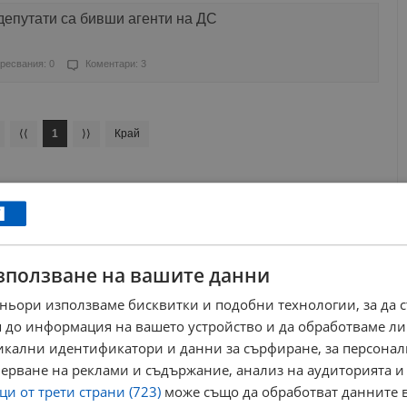
депутати са бивши агенти на ДС
ресвания: 0
Коментари: 3
⟨⟨
1
⟩⟩
Край
зползване на вашите данни
ньори използваме бисквитки и подобни технологии, за да 
 до информация на вашето устройство и да обработваме ли
никални идентификатори и данни за сърфиране, за персона
ерване на реклами и съдържание, анализ на аудиторията и
и от трети страни (723)
може също да обработват данните в