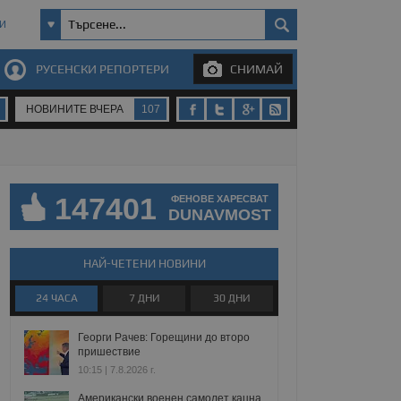
И
РУСЕНСКИ РЕПОРТЕРИ
СНИМАЙ
НОВИНИТЕ ВЧЕРА
107
147401
ФЕНОВЕ ХАРЕСВАТ
DUNAVMOST
НАЙ-ЧЕТЕНИ НОВИНИ
24 ЧАСА
7 ДНИ
30 ДНИ
Георги Рачев: Горещини до второ
пришествие
10:15 | 7.8.2026 г.
Американски военен самолет кацна