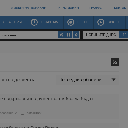
УСЛОВИЯ ЗА ПОЛЗВАНЕ
ЛИЧНИ ДАННИ
РЕКЛАМА
КОНТАКТ
ЗВЛЕЧЕНИЯ
СЪБИТИЯ
ФОТО
ВИДЕО
НОВИНИТЕ ДНЕС
78
втори живот
сия по досиетата"
е в държавните дружества трябва да бъдат
ресвания: 2
Коментари: 1