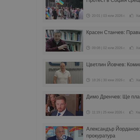
Протест в София срещ
20:01 | 03 юли 2026 г.
Ха
Красен Станчев: Прав
09:08 | 02 юли 2026 г.
Ха
Цветлин Йовчев: Комис
18:26 | 30 юни 2026 г.
Ха
Димо Дренчев: Ще пла
11:19 | 25 юни 2026 г.
Ха
Александър Йорданов:
прокуратура