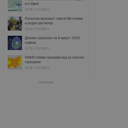
в София
15:09 | 7.8.2026 г.
Русенски музикант смеси Металика
и роден фолклор
09:32 | 7.8.2026 г.
Дневен хороскоп за 8 август 2026
година
15:31 | 7.8.2026 г.
НИМХ обяви оранжев код за опасни
горещини
13:46 | 7.8.2026 г.
РЕКЛАМА