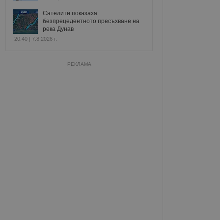
Сателити показаха
безпрецедентното пресъхване на
река Дунав
20:40 | 7.8.2026 г.
РЕКЛАМА