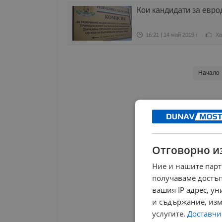
Кои кандидати за евро
16:21 | 14 май 2019 г.
Ха
Начало
Отговорно и
Ние и нашите парт
получаваме достъп
вашия IP адрес, у
и съдържание, изм
услугите.
Доставчиц