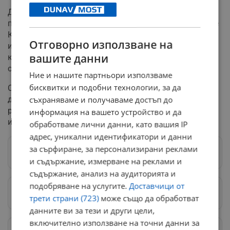
Депутатът от ГЕРБ Маноил Манев мотивира
прекратяването на старата процедура с аргумента, че
Комисията по досиетата е „особен орган" и законът
Отговорно използване на
изисква специфично съотношение между членовете ѝ,
вашите данни
което да не позволява доминация от страна на
определена политическа сила.
Ние и нашите партньори използваме
бисквитки и подобни технологии, за да
Ситуацията продължава да се развива и се очакват
допълнителни подробности за мотивите зад тази
съхраняваме и получаваме достъп до
рокада в ръководствата на ключови държавни
информация на вашето устройство и да
институции.
обработваме лични данни, като вашия IP
адрес, уникални идентификатори и данни
за сърфиране, за персонализирани реклами
Следвай ни в Google News
→
и съдържание, измерване на реклами и
съдържание, анализ на аудиторията и
подобряване на услугите.
Доставчици от
Предпочитани източници
→
трети страни (723)
може също да обработват
данните ви за тези и други цели,
включително използване на точни данни за
Изпращайте снимки и информация на