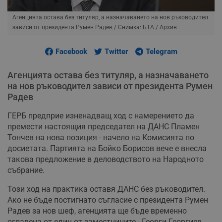
Агенцията остава без титуляр, а назначаването на нов ръководител
зависи от президента Румен Радев
/ Снимка: БТА / Архив
Facebook
Twitter
Telegram
Агенцията остава без титуляр, а назначаването
на нов ръководител зависи от президента Румен
Радев
ГЕРБ предприе изненадващ ход с намерението да
премести настоящия председател на ДАНС Пламен
Тончев на нова позиция - начело на Комисията по
досиетата. Партията на Бойко Борисов вече е внесла
такова предложение в деловодството на Народното
събрание.
Този ход на практика оставя ДАНС без ръководител.
Ако не бъде постигнато съгласие с президента Румен
Радев за нов шеф, агенцията ще бъде временно
оглавена от един от заместниците - Георги Георгиев