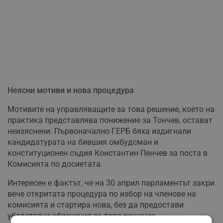
Неясни мотиви и нова процедура
Мотивите на управляващите за това решение, което на
практика представлява понижение за Тончев, остават
неизяснени. Първоначално ГЕРБ бяха издигнали
кандидатурата на бившия омбудсман и
конституционен съдия Константин Пенчев за поста в
Комисията по досиетата.
Интересен е фактът, че на 30 април парламентът закри
вече откритата процедура по избор на членове на
комисията и стартира нова, без да предостави
убедителни обяснения за това решение.