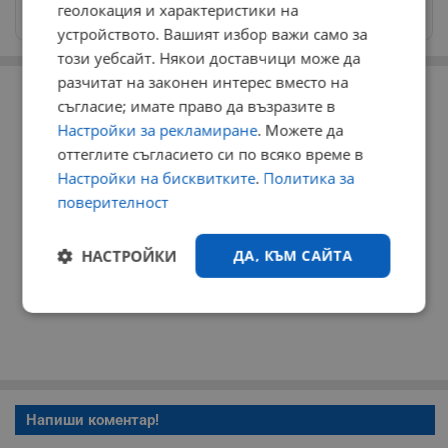
геолокация и характеристики на
news@dunavmost.com
устройството. Вашият избор важи само за
този уебсайт. Някои доставчици може да
РЕКЛАМА
разчитат на законен интерес вместо на
съгласие; имате право да възразите в
Настройки за рекламиране
. Можете да
оттеглите съгласието си по всяко време в
Настройки на бисквитките
.
Политика за
поверителност
НАСТРОЙКИ
ДА, КЪМ САЙТА
Строго
Ефективност
необходимо
Таргетиране
Функционалност
Напиши коментар!