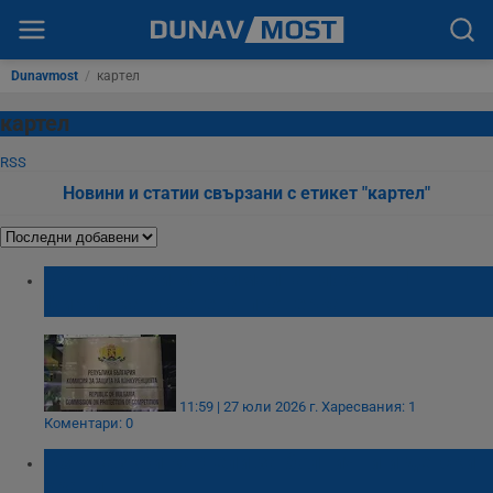
Dunavmost
/
картел
картел
RSS
Новини и статии свързани с етикет "картел"
КЗК наложи максимална глоба на IT
фирма за осуетена проверка
11:59 | 27 юли 2026 г.
Харесвания: 1
Коментари: 0
КЗК разкри картели за болнични и детски
храни