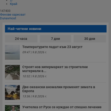
⟩⟩
п
и
Край
п
A
147403
т
Фенове харесват
е
Dunavmost
д
н
п
Най-четени новини
с
у
и
24 часа
7 дни
30 дни
ф
н
Температурите падат към 23 август
м
Т
09:47 | 9.8.2026 г.
и
п
у
з
Строят нов хипермаркет за строителни
б
материали в...
10:52 | 9.8.2026 г.
VISITOR_PRIVACY_METADATA
5 месеца
Т
YouTube
4
с
.youtube.com
седмици
с
Две океански аномалии променят зимата в
с
п
Европа
и
13:36 | 9.8.2026 г.
п
т
в
Учителка от Русе се нуждае от спешно лечение
с