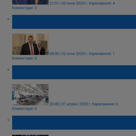
21:01 | 03 юни 2025 г.
Харесвания: 4
Коментари: 2
Делян Пеевски сезира КЗК за потенциален
картел на “Лукойл” с горива
08:00 | 02 юни 2025 г.
Харесвания: 1
Коментари: 0
ЕС глоби 15 автомобилни компании за
картелно споразумение
20:45 | 01 април 2025 г.
Харесвания: 0
Коментари: 0
Колумбийските власти арестуваха един от
основателите на картела "Меделин"