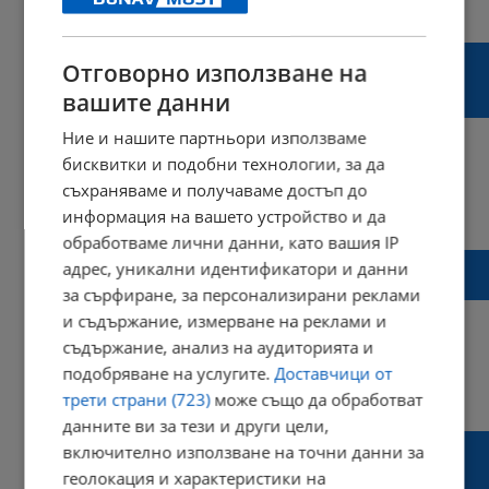
14:19 | 20 ноември 2024 г.
Харесвания: 0
Коментари: 0
ПП подкрепя протеста на таксиметровите
Отговорно използване на
шофьори срещу поскъпването на
вашите данни
застраховките
Ние и нашите партньори използваме
бисквитки и подобни технологии, за да
съхраняваме и получаваме достъп до
12:48 | 18 ноември 2024 г.
Харесвания: 0
информация на вашето устройство и да
Коментари: 0
обработваме лични данни, като вашия IP
Богомил Николов: Потребителите са
адрес, уникални идентификатори и данни
крепостници на мобилните оператори!
за сърфиране, за персонализирани реклами
и съдържание, измерване на реклами и
съдържание, анализ на аудиторията и
подобряване на услугите.
Доставчици от
09:21 | 05 февруари 2024 г.
Харесвания: 7
трети страни (723)
може също да обработват
Коментари: 3
данните ви за тези и други цели,
Асоциация за защита на потребителите:
включително използване на точни данни за
Прокуратурата и държавата да
геолокация и характеристики на