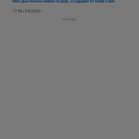
Мон Дьо показа новия си дом, създаден от Нели Сано
потребителите се
ангажират с
различни
17:58 | 9.8.2026 г.
елементи на
уебсайта по
РЕКЛАМА
време на етапите
на тестване.
Gdyn
1 година
Тази бисквитка се
Gemius
използва за
.hit.gemius.pl
събиране на
анонимни
статистически
данни, свързани с
посещенията в
уебсайта на
потребителя, като
броя на
посещенията,
средното време,
прекарано на
уебсайта и какви
страници са били
заредени. Целта е
да се подобри
съдържанието на
сайта и
потребителския
опит.
Gdynp
1 година
Тази бисквитка се
Gemius
използва с цел
.hit.gemius.pl