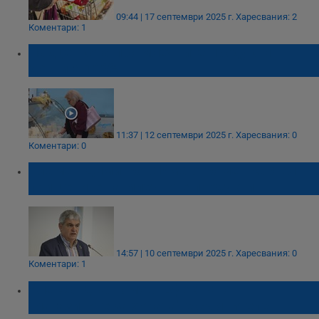
09:44 | 17 септември 2025 г.
Харесвания: 2
Коментари: 1
Надценката при млечните продукти
достига 100%
11:37 | 12 септември 2025 г.
Харесвания: 0
Коментари: 0
Пламен Димитров: Има огромен картел
при цените на млечните продукти
14:57 | 10 септември 2025 г.
Харесвания: 0
Коментари: 1
Александър Томов: Ефектът от
"магазините за хората" е съмнителен