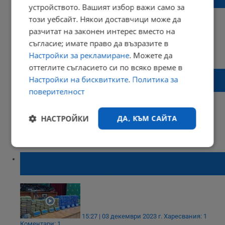
разследват мобилните оператори
устройството. Вашият избор важи само за
този уебсайт. Някои доставчици може да
разчитат на законен интерес вместо на
съгласие; имате право да възразите в
11:53 | 01 февруари 2024 г.
Харесвания: 4
Настройки за рекламиране
. Можете да
Коментари: 3
оттеглите съгласието си по всяко време в
ЕК обискира производители на гуми по
Настройки на бисквитките
.
Политика за
подозрение за картел
поверителност
НАСТРОЙКИ
ДА, КЪМ САЙТА
08:48 | 31 януари 2024 г.
Харесвания: 1
Коментари: 0
Строго
Ефективност
необходимо
Испанската полиция залови кокаин,
предназначен за „Балканския картел“
Таргетиране
Функционалност
15:27 | 03 декември 2023 г.
Харесвания: 1
Коментари: 1