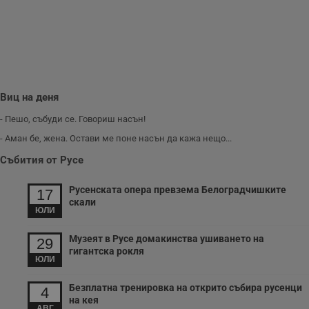
Виц на деня
- Пешо, събуди се. Говориш насън!
- Аман бе, жена. Остави ме поне насън да кажа нещо...
Събития от Русе
Русенската опера превзема Белоградчишките
17
скали
ЮЛИ
Музеят в Русе домакинства ушиването на
29
гигантска рокля
ЮЛИ
Безплатна тренировка на открито събира русенци
4
на кея
АВГ