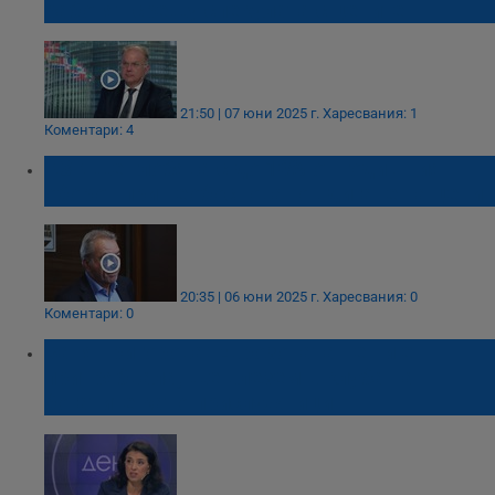
работят срещу спекулата с цените
21:50 | 07 юни 2025 г.
Харесвания: 1
Коментари: 4
КЗК ще глобява с до 10% от годишния
оборот при необосновано вдигане на цени
20:35 | 06 юни 2025 г.
Харесвания: 0
Коментари: 0
Ваня Григорова: Еврозоната не ни е
притрябвала, ще влезем в клуба на
богатите като прислужници