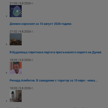
функционалността
използва за
уебсайта
21:05 | 9.8.2026 г.
на социалните
вътрешни
използва новата
медии в сайта.
анализи от
или старата
оператора на
версия на
сайта.
интерфейса на
Youtube.
_sharedID_cst
.dunavmost.com
11
Тази бисквитка се
Дневен хороскоп за 10 август 2026 година
месеца 4
използва за
седмици
проследяване на
21:02 | 9.8.2026 г.
потребителски
взаимодействия и
ангажираност на
уебсайта за
подобряване на
обслужването и
потребителския
В Будапеща спретнаха парти в пресъхналото корито на Дунав
опит.
18:09 | 9.8.2026 г.
Gtest
1
Тази бисквитка се
Gemius
седмица
използва за A/B
.hit.gemius.pl
тестване на
уебсайта чрез
събиране на
данни за
Ричард Алибегов: В заведение с таратор за 10 евро - няма...
поведението и
взаимодействието
18:03 | 9.8.2026 г.
на посетителите.
Той помага за
подобряване на
потребителския
опит, като
разбира как