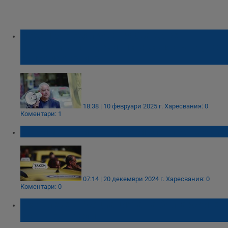
Недялко Недялков: Трябва да се
протестира пред Министерския съвет, не в
хипермаркетите
18:38 | 10 февруари 2025 г.
Харесвания: 0
Коментари: 1
Таксиметровите шофьори блокират София
07:14 | 20 декември 2024 г.
Харесвания: 0
Коментари: 0
КЗК влезе в Асоциацията на българските
застрахователи