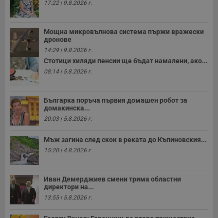
з
17:22 | 9.8.2026 г.
с
п
о
р
Мощна микровълнова система пържи вражески
п
дронове
н
п
14:29 | 9.8.2026 г.
к
Стотици хиляди пенсии ще бъдат намалени, ако...
ч
п
08:14 | 5.8.2026 г.
с
б
__cf_bm
29
Т
Cloudflare Inc.
Българка поръча първия домашен робот за
минути
с
.twitter.com
домакинска...
59
р
секунди
м
20:03 | 5.8.2026 г.
б
о
у
Мъж загина след скок в реката до Къпиновския...
п
15:20 | 4.8.2026 г.
о
и
т
Иван Демерджиев смени трима областни
receive-cookie-deprecation
.hit.gemius.pl
1 година
Т
с
директори на...
с
13:55 | 5.8.2026 г.
н
н
п