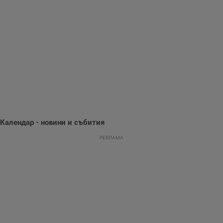
събиране на
информация за
потребителското
поведение и
предпочитания.
Тази информация
се използва, за да
се оптимизира
представянето на
уебсайта и да
направят
рекламните
съобщения по-
важни за
потребителя.
Календар - новини и събития
РЕКЛАМА