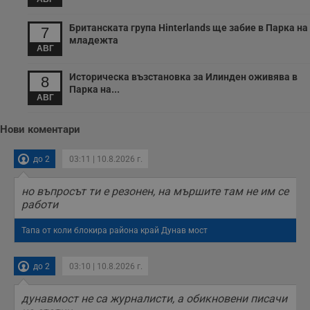
Британската група Hinterlands ще забие в Парка на
7
младежта
АВГ
Историческа възстановка за Илинден оживява в
8
Парка на...
АВГ
Нови коментари
до 2
03:11 | 10.8.2026 г.
но въпросът ти е резонен, на мършите там не им се
работи
Тапа от коли блокира района край Дунав мост
до 2
03:10 | 10.8.2026 г.
дунавмост не са журналисти, а обикновени писачи