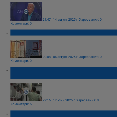
21:47 | 14 август 2025 г.
Харесвания: 0
Коментари: 0
Пеевски иска спешна проверка на "Лукойл"
20:08 | 06 август 2025 г.
Харесвания: 0
Коментари: 0
Електроуредите ще поскъпнат заради
рязко увеличение на екотаксата
22:16 | 12 юни 2025 г.
Харесвания: 0
Коментари: 6
Радомир Чолаков: Три институции ще