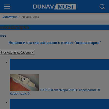
Dunavmost
/
инкасаторка
инкасаторка
RSS
Новини и статии свързани с етикет "инкасаторка"
Прокуратурата обвини мнимата
инкасаторка от Перник
16:35 | 03 октомври 2023 г.
Харесвания: 0
Коментари: 0
Бездомно куче нападна инкасаторка на
ВиК