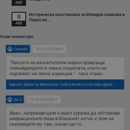
б
АВГ
о
у
п
Историческа възстановка за Илинден оживява в
8
о
Парка на...
и
АВГ
т
receive-cookie-deprecation
.hit.gemius.pl
1 година
Т
Нови коментари
с
с
н
н
Селския
12:13 | 8.8.2026 г.
п
б
п
"Липсата на възпитателни мерки превръща
с
тийнейджърите в тежки социопати, които не
о
подлежат на лесна корекция." - така става...
с
а
р
Адвокат Димитър Марковски: Георги Кузев почти няма здрав...
у
з
з
п
До 3
12:12 | 8.8.2026 г.
ASP.NET_SessionId
Сесия
Т
Microsoft
с
Corporation
Иран , например-щом е имал куража да обстрелва
D
www.dunavmost.com
американските бази в Близкият изток и тези на
п
и
съюзниците му там , какво ще го...
т