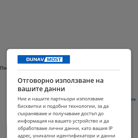
Последни новини
Отговорно използване на
вашите данни
Ние и нашите партньори използваме
Активираха системата BG-Alert в Търговище заради опасни жеги
бисквитки и подобни технологии, за да
12:21 | 8.8.2026 г.
съхраняваме и получаваме достъп до
информация на вашето устройство и да
обработваме лични данни, като вашия IP
адрес, уникални идентификатори и данни
Японски учен определи параметрите на привлекателната