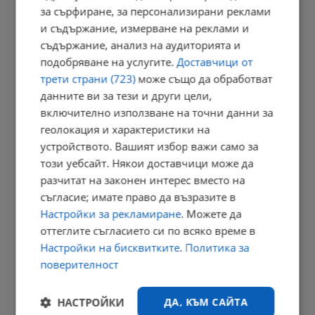
женска...
за сърфиране, за персонализирани реклами
и съдържание, измерване на реклами и
12:03 | 8.8.2026 г.
съдържание, анализ на аудиторията и
подобряване на услугите.
Доставчици от
трети страни (723)
може също да обработват
Пуснаха под домашен арест бившия шеф на ВиК - Бургас
данните ви за тези и други цели,
11:51 | 8.8.2026 г.
включително използване на точни данни за
геолокация и характеристики на
устройството. Вашият избор важи само за
този уебсайт. Някои доставчици може да
Нападателите на Георги от Пловдив тържествуват над тялото
разчитат на законен интерес вместо на
му...
съгласие; имате право да възразите в
11:47 | 8.8.2026 г.
Настройки за рекламиране
. Можете да
оттеглите съгласието си по всяко време в
Настройки на бисквитките
.
Политика за
поверителност
Велосипедисти от Нова Зеландия: Надяваме се да видим
мамута...
11:39 | 8.8.2026 г.
НАСТРОЙКИ
ДА, КЪМ САЙТА