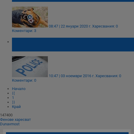
08:47 | 22 януари 2020 г.
Харесвания: 0
Коментари: 3
Домакиня посрещна с шамари ВиК-
инкасаторка
10:47 | 03 ноември 2016 г.
Харесвания: 0
Коментари: 0
Начало
⟨⟨
1
⟩⟩
Край
147400
Фенове харесват
Dunavmost