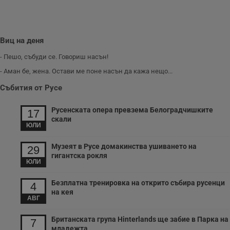
з
б
VISITOR_PRIVACY_METADATA
5 месеца
Т
YouTube
4
с
.youtube.com
Виц на деня
седмици
с
с
- Пешо, събуди се. Говориш насън!
п
и
- Аман бе, жена. Остави ме поне насън да кажа нещо...
п
т
в
Събития от Русе
с
з
с
Русенската опера превзема Белоградчишките
17
п
скали
о
ЮЛИ
р
п
н
Музеят в Русе домакинства ушиването на
29
п
гигантска рокля
к
ЮЛИ
ч
п
с
Безплатна тренировка на открито събира русенци
4
б
на кея
АВГ
__cf_bm
29
Т
Cloudflare Inc.
минути
с
.twitter.com
59
р
Британската група Hinterlands ще забие в Парка на
7
секунди
м
младежта