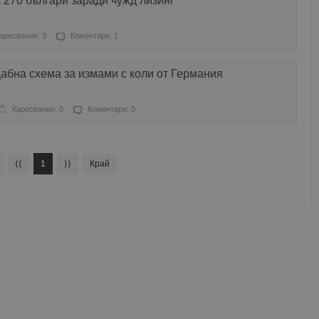
 270 българи заради чужд лизинг
аресвания: 3
Коментари: 1
бна схема за измами с коли от Германия
Харесвания: 0
Коментари: 0
⟨⟨
1
⟩⟩
Край