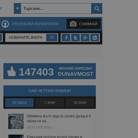
И
РУСЕНСКИ РЕПОРТЕРИ
СНИМАЙ
НОВИНИТЕ ВЧЕРА
78
147403
ФЕНОВЕ ХАРЕСВАТ
DUNAVMOST
НАЙ-ЧЕТЕНИ НОВИНИ
24 ЧАСА
7 ДНИ
30 ДНИ
Обявиха жълт код за силен дъжд в 4
области на...
18:14 | 8.8.2026 г.
Румъния потопи втора баржа в