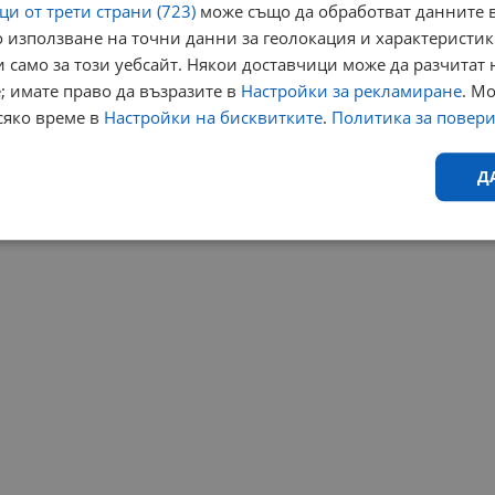
и от трети страни (723)
може също да обработват данните в
 използване на точни данни за геолокация и характеристик
 само за този уебсайт. Някои доставчици може да разчитат 
; имате право да възразите в
Настройки за рекламиране
. М
сяко време в
Настройки на бисквитките
.
Политика за повер
Д
Ефективност
Таргетиране
Функционалност
Н
еобходимо
Ефективност
Таргетиране
Функционалност
Неклас
исквитки позволяват основната функционалност на уебсайта, като потребителско
не може да се използва правилно без строго необходими бисквитки.