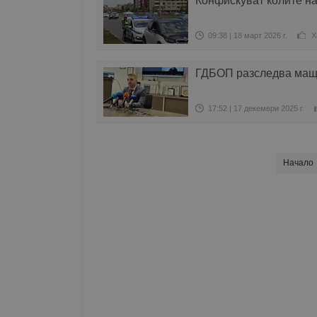
Конфискуват колите на
09:38 | 18 март 2026 г.
Х
ГДБОП разследва маща
17:52 | 17 декември 2025 г.
Начало