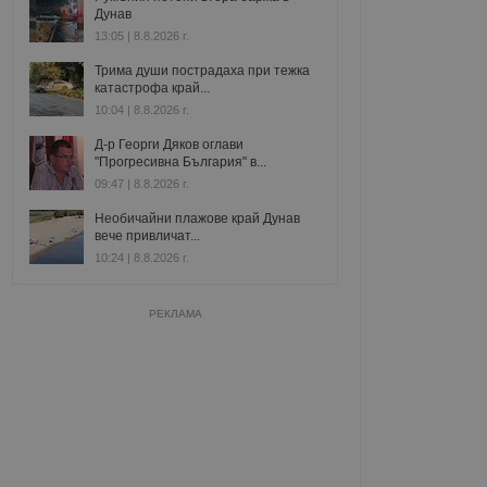
Дунав
13:05 | 8.8.2026 г.
Трима души пострадаха при тежка
катастрофа край...
10:04 | 8.8.2026 г.
Д-р Георги Дяков оглави
"Прогресивна България" в...
09:47 | 8.8.2026 г.
Необичайни плажове край Дунав
вече привличат...
10:24 | 8.8.2026 г.
РЕКЛАМА