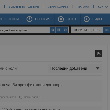
УСЛОВИЯ ЗА ПОЛЗВАНЕ
ЛИЧНИ ДАННИ
РЕКЛАМА
КОНТАКТ
ЗВЛЕЧЕНИЯ
СЪБИТИЯ
ФОТО
ВИДЕО
НОВИНИТЕ ДНЕС
54
юг с до 2 мм годишно
ми с коли"
т печалби чрез фиктивни договори
аресвания: 0
Коментари: 1