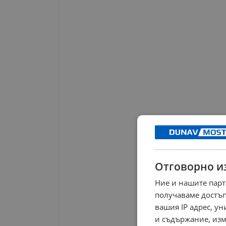
Отговорно и
Ние и нашите парт
получаваме достъп
вашия IP адрес, у
и съдържание, изм