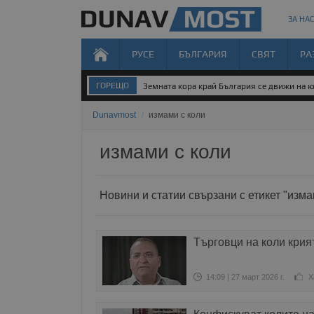
ЗА НАС
РУСЕ
БЪЛГАРИЯ
СВЯТ
РА
ГОРЕЩО
Земната кора край България се движи на 
Dunavmost
/
измами с коли
измами с коли
Новини и статии свързани с етикет "изма
Търговци на коли крия
14:09 | 27 март 2026 г.
Х