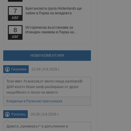
йният потребител може
 уебсайт.
Британската група Hinterlands ще
7
забие в Парка на младежта
АВГ
Историческа възстановка за
Описание
8
Илинден оживява в Парка на...
АВГ
ребителски
елското поведение и
раници на сайта. Тя
яване на сайта. Тя
не на прегледи на
формация, която е
взаимодействат с
нкционалност в целия
прекарано на
НОВИ КОМЕНТАРИ
редпочитанията на
 сайтове; тя може
остта на социалните
тора на сайта.
използва новата или
Георгиев
21:04 | 8.8.2026 г.
елски взаимодействия
нето и потребителския
Този кмет Атанасов,от много неща разбира!В
ДАИ когато беше шеф разбираше от други
рез събиране на данни
неща!Много е лесно на мекото
 помага за
отребителите се
Кладенци в Русенско пресъхнаха
тапите на тестване.
тистически данни,
Русенец
20:28 | 8.8.2026 г.
 броя на посещенията,
 са били заредени.
елския опит.
Думата „премиерът“ е допълнение в