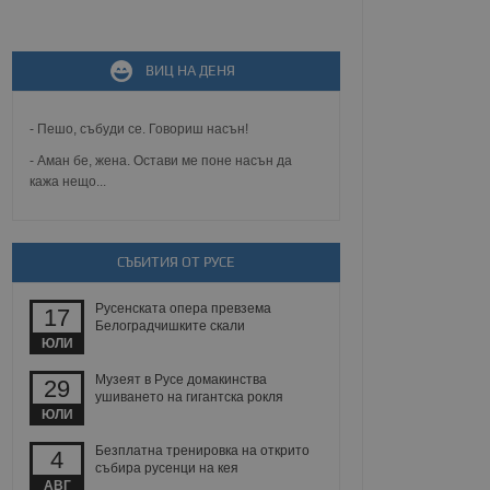
не, зададена от уеб
ВИЦ НА ДЕНЯ
 ASP.NET MVC
спре неразрешеното
т, известно като
тове. Той не съдържа
- Пешо, събуди се. Говориш насън!
щожава при затваряне
- Аман бе, жена. Остави ме поне насън да
кажа нещо...
ение на съгласието на
ст за тяхното
а данни за съгласието
ични политики и
антира, че техните
СЪБИТИЯ ОТ РУСЕ
 сесии.
аничаване между хората
Русенската опера превзема
а, за да се правят
17
хния уебсайт.
Белоградчишките скали
ЮЛИ
сигнализира на
Музеят в Русе домакинства
29
 на бисквитките,
ушиването на гигантска рокля
а съответствие и
ЮЛИ
ндарти и
Безплатна тренировка на открито
4
ck и предоставя
събира русенци на кея
требител използва
АВГ