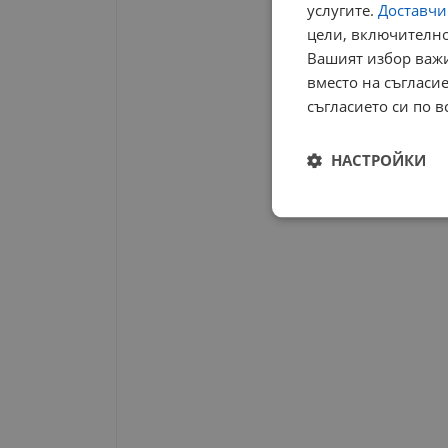
услугите.
Доставчиц
цели, включително
Вашият избор важи
вместо на съгласие
съгласието си по в
НАСТРОЙКИ
Строго
необходимо
Строго н
Строго необходимите б
на акаунта. Уебсайтът 