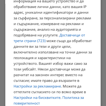
информация на вашето устройство и да
обработваме лични данни, като вашия IP
Седмичен хороскоп за 10 - 16 август 2026
адрес, уникални идентификатори и данни
21:05 | 9.8.2026 г.
за сърфиране, за персонализирани реклами
и съдържание, измерване на реклами и
съдържание, анализ на аудиторията и
подобряване на услугите.
Доставчици от
Дневен хороскоп за 10 август 2026 година
трети страни (723)
може също да обработват
21:02 | 9.8.2026 г.
данните ви за тези и други цели,
включително използване на точни данни за
геолокация и характеристики на
устройството. Вашият избор важи само за
В Будапеща спретнаха парти в пресъхналото корито на Дунав
този уебсайт. Някои доставчици може да
18:09 | 9.8.2026 г.
разчитат на законен интерес вместо на
съгласие; имате право да възразите в
Настройки за рекламиране
. Можете да
оттеглите съгласието си по всяко време в
Ричард Алибегов: В заведение с таратор за 10 евро - няма...
Настройки на бисквитките
.
Политика за
18:03 | 9.8.2026 г.
поверителност