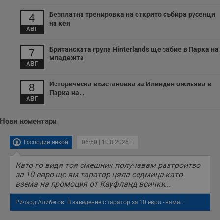
__cf_bm
29
Т
Cloudflare Inc.
минути
с
.twitter.com
Безплатна тренировка на открито събира русенци
4
59
р
на кея
секунди
м
АВГ
б
о
у
Британската група Hinterlands ще забие в Парка на
7
п
о
младежта
АВГ
и
т
Историческа възстановка за Илинден оживява в
8
receive-cookie-deprecation
.hit.gemius.pl
1 година
Т
с
Парка на...
АВГ
с
н
н
п
Нови коментари
б
п
с
Господин никой
06:50 | 10.8.2026 г.
о
с
а
Като го видя тоя смешник получавам разтроитво
р
за 10 евро ще ям таратор цяла седмица като
у
з
взема на промоция от Кауфланд всички...
з
п
Ричард Алибегов: В заведение с таратор за 10 евро - няма...
ASP.NET_SessionId
Сесия
Т
Microsoft
с
Corporation