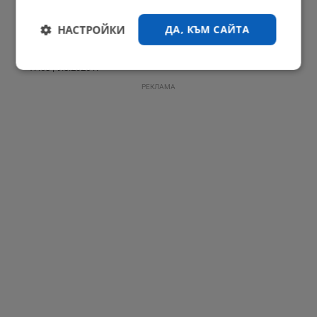
НАСТРОЙКИ
ДА, КЪМ САЙТА
Мон Дьо показа новия си дом, създаден от Нели Сано
17:58 | 9.8.2026 г.
Строго
Ефективност
необходимо
РЕКЛАМА
Таргетиране
Функционалност
Некласифицирани
Строго необходимо
Ефективност
Таргетиране
Функционалност