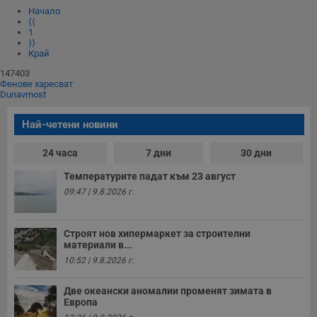
Начало
⟨⟨
1
⟩⟩
Край
147403
Фенове харесват
Dunavmost
Най-четени новини
24 часа
7 дни
30 дни
Температурите падат към 23 август
09:47 | 9.8.2026 г.
Строят нов хипермаркет за строителни
материали в...
10:52 | 9.8.2026 г.
Две океански аномалии променят зимата в
Европа