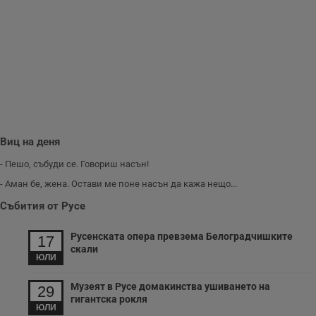
м
Т
и
п
у
з
б
VISITOR_PRIVACY_METADATA
5 месеца
Т
YouTube
4
с
.youtube.com
седмици
с
с
п
и
Виц на деня
п
т
в
- Пешо, събуди се. Говориш насън!
с
з
- Аман бе, жена. Остави ме поне насън да кажа нещо...
с
п
Събития от Русе
о
р
п
Русенската опера превзема Белоградчишките
17
н
скали
п
ЮЛИ
к
ч
п
Музеят в Русе домакинства ушиването на
29
с
гигантска рокля
б
ЮЛИ