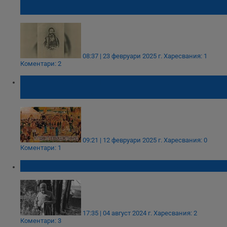
от близките на Панайот Хитов
08:37 | 23 февруари 2025 г.
Харесвания: 1
Коментари: 2
Русе отбелязва 147 години свобода с
богата програма
09:21 | 12 февруари 2025 г.
Харесвания: 0
Коментари: 1
Иво Жейнов пое по небесните пътеки!
17:35 | 04 август 2024 г.
Харесвания: 2
Коментари: 3