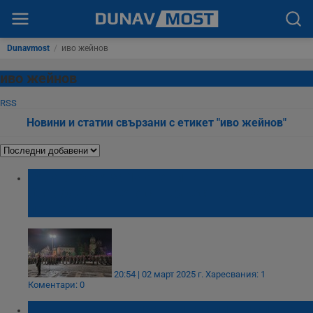
Dunavmost
/
иво жейнов
иво жейнов
RSS
Новини и статии свързани с етикет "иво жейнов"
Бяла отбеляза 147 години от
Освобождението с тържествена заря-
проверка
20:54 | 02 март 2025 г.
Харесвания: 1
Коментари: 0
В Русе представиха книга с лични спомени