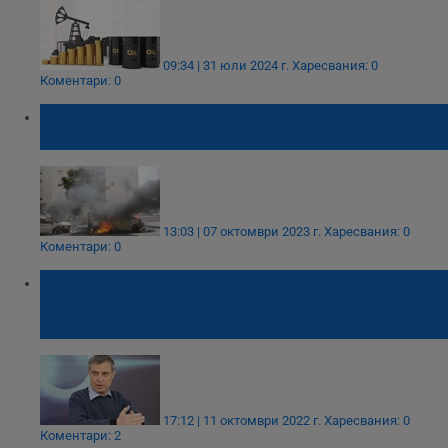
09:34 | 31 юли 2024 г.
Харесвания: 0
Коментари: 0
Реакции от цял свят на ескалацията на
напрежението между Израел и Хамас
13:03 | 07 октомври 2023 г.
Харесвания: 0
Коментари: 0
Генерал Съби Събев: Служебното
правителство допусна гаф с националното
достойнство на страната
17:12 | 11 октомври 2022 г.
Харесвания: 0
Коментари: 2