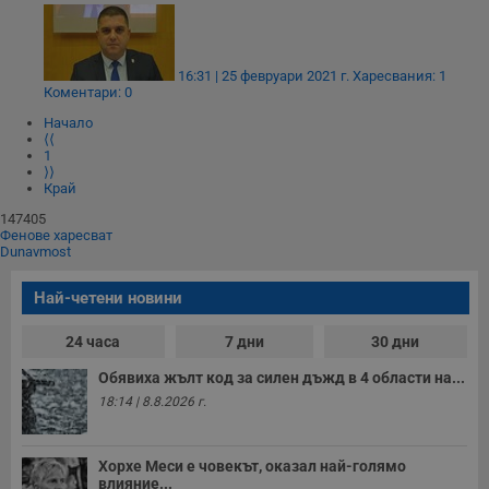
16:31 | 25 февруари 2021 г.
Харесвания: 1
Коментари: 0
Начало
⟨⟨
1
⟩⟩
Край
147405
Фенове харесват
Dunavmost
Най-четени новини
24 часа
7 дни
30 дни
Обявиха жълт код за силен дъжд в 4 области на...
18:14 | 8.8.2026 г.
Хорхе Меси е човекът, оказал най-голямо
влияние...