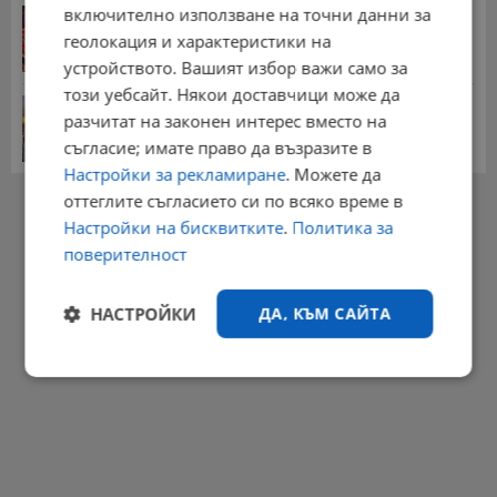
включително използване на точни данни за
Цените на дините в Гърция удариха историческо
дъно
геолокация и характеристики на
15:58 | 22.7.2026 г.
устройството. Вашият избор важи само за
този уебсайт. Някои доставчици може да
Българка поръча първия домашен робот за
разчитат на законен интерес вместо на
домакинска...
съгласие; имате право да възразите в
20:03 | 5.8.2026 г.
Настройки за рекламиране
. Можете да
РЕКЛАМА
оттеглите съгласието си по всяко време в
Настройки на бисквитките
.
Политика за
поверителност
НАСТРОЙКИ
ДА, КЪМ САЙТА
Строго
Ефективност
необходимо
Таргетиране
Функционалност