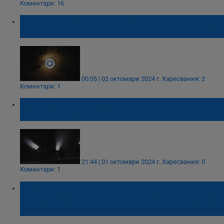
Коментари: 16
Очевидци заснеха ракетната атака срещу
Израел
00:05 | 02 октомври 2024 г.
Харесвания: 2
Коментари: 1
Израелската армия: Иранската ракетна
атака приключи
21:44 | 01 октомври 2024 г.
Харесвания: 0
Коментари: 1
Петролът поскъпва на фона на
ескалацията на напрежението в Близкия
Изток