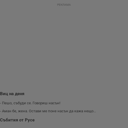
н
РЕКЛАМА
н
п
б
п
с
о
с
а
р
у
з
з
п
ASP.NET_SessionId
Сесия
Т
Microsoft
с
Corporation
D
www.dunavmost.com
п
и
т
к
п
Виц на деня
и
у
р
- Пешо, събуди се. Говориш насън!
к
п
- Аман бе, жена. Остави ме поне насън да кажа нещо...
д
д
Събития от Русе
п
у