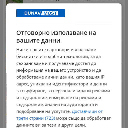
15:20 | 4.8.2026 г.
Иван Демерджиев смени трима областни
директори на...
Отговорно използване на
13:55 | 5.8.2026 г.
вашите данни
Обявиха жълт код в 5 области на страната
Ние и нашите партньори използваме
13:18 | 2.8.2026 г.
бисквитки и подобни технологии, за да
Стотици хиляди пенсии ще бъдат намалени, ако...
съхраняваме и получаваме достъп до
08:14 | 5.8.2026 г.
информация на вашето устройство и да
обработваме лични данни, като вашия IP
адрес, уникални идентификатори и данни
Миа Халифа спечели 650 000 долара от титлата
за сърфиране, за персонализирани реклами
на...
20:08 | 22.7.2026 г.
и съдържание, измерване на реклами и
съдържание, анализ на аудиторията и
НОИ обяви всички нужни документи за
подобряване на услугите.
Доставчици от
пенсиониране
трети страни (723)
може също да обработват
12:26 | 20.7.2026 г.
данните ви за тези и други цели,