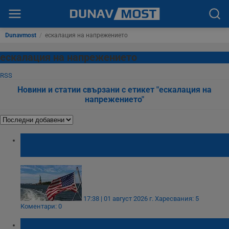
Dunavmost
/
ескалация на напрежението
ескалация на напрежението
RSS
Новини и статии свързани с етикет "ескалация на
напрежението"
САЩ призоваха сънародниците си да
напуснат Израел и Близкия изток
17:38 | 01 август 2026 г.
Харесвания: 5
Коментари: 0
Иран обвини САЩ, че насърчават