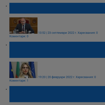
Президентът свика среща за последиците
от ескалацията на войната в Украйна
13:52 | 23 септември 2022 г.
Харесвания: 0
Коментари: 0
Шестима българи в Украйна искат
евакуация в случай на ескалация на
напрежението
19:20 | 20 февруари 2022 г.
Харесвания: 0
Коментари: 1
Иво Пазарджиев: Трябва да се сложи край
на клеветите и фалшивите новини в нашия
град