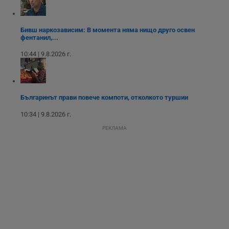
п
Corporation
ф
www.dunavmost.com
з
п
Бивш наркозависим: В момента няма нищо друго освен
и
фентанил,...
п
A
т
10:44 | 9.8.2026 г.
е
д
н
п
с
у
Българинът прави повече компоти, отколкото туршии
и
ф
10:34 | 9.8.2026 г.
н
м
РЕКЛАМА
Т
и
п
у
з
б
VISITOR_PRIVACY_METADATA
5 месеца
Т
YouTube
4
с
.youtube.com
седмици
с
с
п
и
п