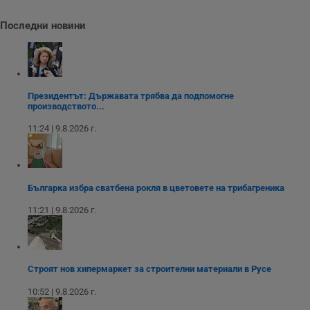
Последни новини
Некласифицирани
Президентът: Държавата трябва да подпомогне
производството...
11:24 | 9.8.2026 г.
Строго необходимо
Ефективност
Таргетиране
Функционалност
Некласифицирани
Българка избра сватбена рокля в цветовете на трибагреника
Строго необходимите бисквитки позволяват основната
11:21 | 9.8.2026 г.
функционалност на уебсайта, като потребителско
влизане и управление на акаунта. Уебсайтът не може да
се използва правилно без строго необходими
бисквитки.
Строят нов хипермаркет за строителни материали в Русе
Валиден
Име
Доставчик
/
Домейн
О
до
10:52 | 9.8.2026 г.
__RequestVerificationToken
Сесия
Т
Microsoft