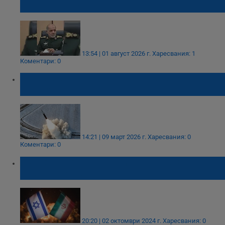
напрежението
13:54 | 01 август 2026 г.
Харесвания: 1
Коментари: 0
НАТО свали втора иранска ракета над
Турция
14:21 | 09 март 2026 г.
Харесвания: 0
Коментари: 0
Израел: Ще отговорим на иранската
ракетна атака
20:20 | 02 октомври 2024 г.
Харесвания: 0