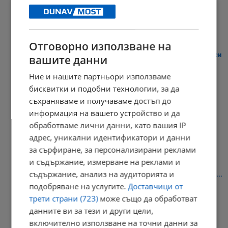
14:33 | 8.8.2026 г.
Отговорно използване на
Сметната палата: Димитър Главчев не е в конфликт на интереси
вашите данни
14:19 | 8.8.2026 г.
Ние и нашите партньори използваме
бисквитки и подобни технологии, за да
съхраняваме и получаваме достъп до
информация на вашето устройство и да
Лепа Брена падна на сцената в Будва
обработваме лични данни, като вашия IP
14:13 | 8.8.2026 г.
адрес, уникални идентификатори и данни
за сърфиране, за персонализирани реклами
и съдържание, измерване на реклами и
съдържание, анализ на аудиторията и
Имаме право сами да изберем кои плажни принадлежности да...
подобряване на услугите.
Доставчици от
14:04 | 8.8.2026 г.
трети страни (723)
може също да обработват
данните ви за тези и други цели,
включително използване на точни данни за