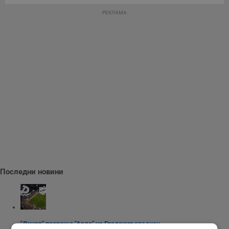
РЕКЛАМА
Последни новини
"Дунав" посреща "Арда" на Градския стадион