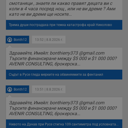
смотаняци , знаете ли какво правят децата ви с
п
б
коли в 4 часа посред нощ , или не ви дреме ? Ами
п
като не ви дреме ще носите...
с
о
с
Трима души пострадаха при тежка катастрофа край Николово
а
р
у
з
Bonth12
13:52 | 8.8.2026 г.
з
п
Здравейте, Имейл: bonthierry373 @gmail.com
ASP.NET_SessionId
Сесия
Т
Microsoft
Търсите финансиране между $5 000 и $1 000 000?
с
Corporation
AVENIR CONSULTING, брокерска...
D
www.dunavmost.com
п
и
Съдът в Русе гледа мерките на обвиняемите за фентанил
т
к
п
и
Bonth12
13:51 | 8.8.2026 г.
у
р
к
Здравейте, Имейл: bonthierry373 @gmail.com
п
Търсите финансиране между $5 000 и $1 000 000?
д
д
AVENIR CONSULTING, брокерска...
п
у
Нивото на Дунав при Русе стигна 109 сантиметра под условната...