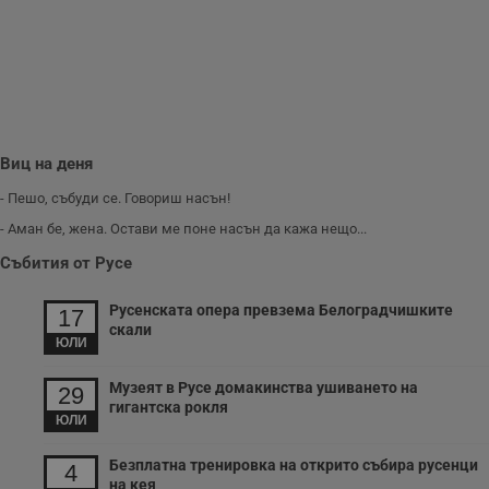
з
п
и
п
A
т
е
д
н
п
Виц на деня
с
у
и
- Пешо, събуди се. Говориш насън!
ф
н
- Аман бе, жена. Остави ме поне насън да кажа нещо...
м
Т
Събития от Русе
и
п
у
Русенската опера превзема Белоградчишките
17
з
скали
б
ЮЛИ
VISITOR_PRIVACY_METADATA
5 месеца
Т
YouTube
4
с
.youtube.com
Музеят в Русе домакинства ушиването на
29
седмици
с
гигантска рокля
с
ЮЛИ
п
и
п
Безплатна тренировка на открито събира русенци
4
т
на кея
в