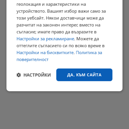
геолокация и характеристики на
Платформите за проследяване на надценките в магазините...
устройството. Вашият избор важи само за
13:55 | 8.8.2026 г.
този уебсайт. Някои доставчици може да
РЕКЛАМА
разчитат на законен интерес вместо на
съгласие; имате право да възразите в
Настройки за рекламиране
. Можете да
оттеглите съгласието си по всяко време в
Настройки на бисквитките
.
Политика за
поверителност
НАСТРОЙКИ
ДА, КЪМ САЙТА
Строго
Ефективност
необходимо
Таргетиране
Функционалност