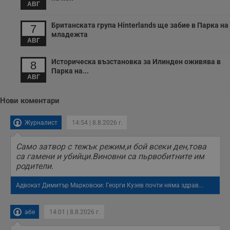
АВГ
с
з
с
Британската група Hinterlands ще забие в Парка на
7
п
младежта
о
АВГ
р
п
н
Историческа възстановка за Илинден оживява в
8
п
к
Парка на...
АВГ
ч
п
с
б
Нови коментари
__cf_bm
29
Т
Cloudflare Inc.
минути
с
.twitter.com
Журналист
14:54 | 8.8.2026 г.
59
р
секунди
м
б
Само затвор с тежък режим,и бой всеки ден,това
о
са гамени и убийци.Виновни са пьрвобитните им
у
п
родители.
о
и
Адвокат Димитър Марковски: Георги Кузев почти няма здрав...
т
receive-cookie-deprecation
.hit.gemius.pl
1 година
Т
с
абе
14:01 | 8.8.2026 г.
с
н
н