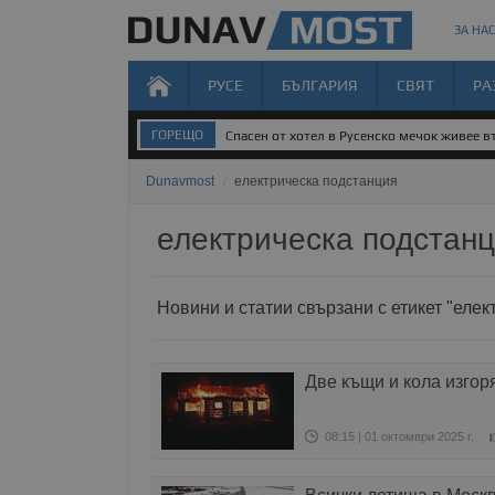
ЗА НАС
РУСЕ
БЪЛГАРИЯ
СВЯТ
РА
ГОРЕЩО
Спасен от хотел в Русенско мечок живее 
Dunavmost
/
електрическа подстанция
електрическа подстан
Новини и статии свързани с етикет "еле
Две къщи и кола изгор
08:15 | 01 октомври 2025 г.