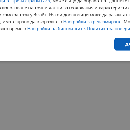
и от трети страни (723)
може също да обработват данните в
 използване на точни данни за геолокация и характеристик
 само за този уебсайт. Някои доставчици може да разчитат 
; имате право да възразите в
Настройки за рекламиране
. М
сяко време в
Настройки на бисквитките
.
Политика за повер
Д
Ефективност
Таргетиране
Функционалност
Н
еобходимо
Ефективност
Таргетиране
Функционалност
Неклас
исквитки позволяват основната функционалност на уебсайта, като потребителско
не може да се използва правилно без строго необходими бисквитки.