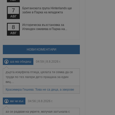
 уебсайт.
Британската група Hinterlands ще
7
забие в Парка на младежта
АВГ
Описание
Историческа възстановка за
8
Илинден оживява в Парка на...
АВГ
ребителски
елското поведение и
раници на сайта. Тя
яване на сайта. Тя
не на прегледи на
формация, която е
взаимодействат с
нкционалност в целия
прекарано на
НОВИ КОМЕНТАРИ
редпочитанията на
 сайтове; тя може
остта на социалните
тора на сайта.
използва новата или
ша ма обидиш
04:59 | 8.8.2026 г.
елски взаимодействия
нето и потребителския
дърта изкуфяла птица, цялата ти семка да се
труди по тез лагери дето пращаха за един
рез събиране на данни
 помага за
виц....
отребителите се
тапите на тестване.
Красимира Гешева: Това не са деца, а зверове
тистически данни,
 броя на посещенията,
ми чи кък
04:56 | 8.8.2026 г.
 са били заредени.
елския опит.
аз се радвам на укрите, могучая затънала с
я за потребителското