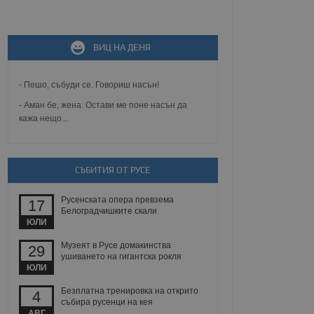
не, зададена от уеб
 ASP.NET MVC
ВИЦ НА ДЕНЯ
спре неразрешеното
т, известно като
тове. Той не съдържа
щожава при затваряне
- Пешо, събуди се. Говориш насън!
- Аман бе, жена. Остави ме поне насън да
ение на съгласието на
кажа нещо...
ст за тяхното
а данни за съгласието
ични политики и
антира, че техните
 сесии.
СЪБИТИЯ ОТ РУСЕ
аничаване между хората
а, за да се правят
Русенската опера превзема
17
хния уебсайт.
Белоградчишките скали
ЮЛИ
сигнализира на
 на бисквитките,
Музеят в Русе домакинства
29
а съответствие и
ушиването на гигантска рокля
ндарти и
ЮЛИ
Безплатна тренировка на открито
ck и предоставя
4
събира русенци на кея
требител използва
йният потребител може
АВГ