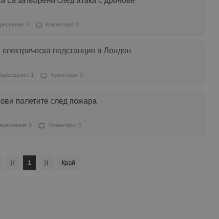
а са затворени след атака с дронове
ресвания: 0
Коментари: 0
 електрическа подстанция в Лондон
Харесвания: 1
Коментари: 0
нови полетите след пожара
аресвания: 0
Коментари: 0
⟨⟨
1
⟩⟩
Край