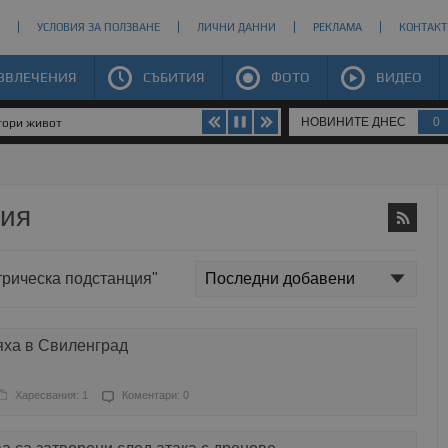
УСЛОВИЯ ЗА ПОЛЗВАНЕ
ЛИЧНИ ДАННИ
РЕКЛАМА
КОНТАКТ
ЗВЛЕЧЕНИЯ
СЪБИТИЯ
ФОТО
ВИДЕО
НОВИНИТЕ ДНЕС
0
втори живот
ция
ктрическа подстанция"
яха в Свиленград
Харесвания: 1
Коментари: 0