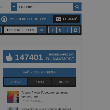
И
РУСЕНСКИ РЕПОРТЕРИ
СНИМАЙ
НОВИНИТЕ ВЧЕРА
78
147401
ФЕНОВЕ ХАРЕСВАТ
DUNAVMOST
НАЙ-ЧЕТЕНИ НОВИНИ
24 ЧАСА
7 ДНИ
30 ДНИ
Георги Рачев: Горещини до второ
пришествие
10:15 | 7.8.2026 г.
Русенски музикант смеси Металика