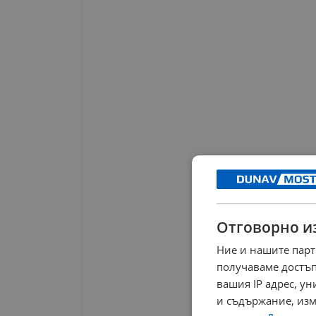
Отговорно и
Ние и нашите парт
получаваме достъп
вашия IP адрес, у
и съдържание, изм