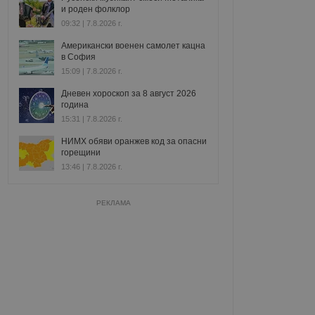
и роден фолклор
09:32 | 7.8.2026 г.
Американски военен самолет кацна
в София
15:09 | 7.8.2026 г.
Дневен хороскоп за 8 август 2026
година
15:31 | 7.8.2026 г.
НИМХ обяви оранжев код за опасни
горещини
13:46 | 7.8.2026 г.
РЕКЛАМА