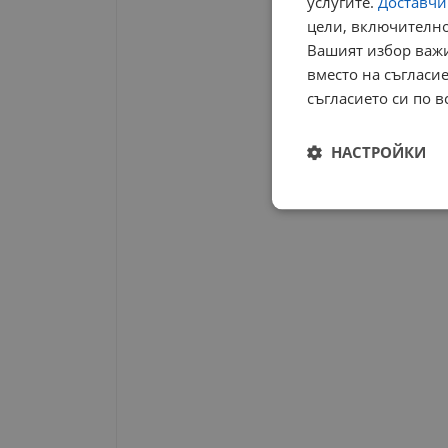
услугите.
Доставчиц
цели, включително
Вашият избор важи
вместо на съгласие
съгласието си по в
НАСТРОЙКИ
Строго
необходимо
Строго н
Строго необходимите б
на акаунта. Уебсайтът 