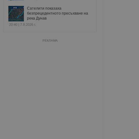
Сателити показаха
безпрецедентното пресъхване на
река Дунав
20:40 | 7.8.2026 г.
РЕКЛАМА