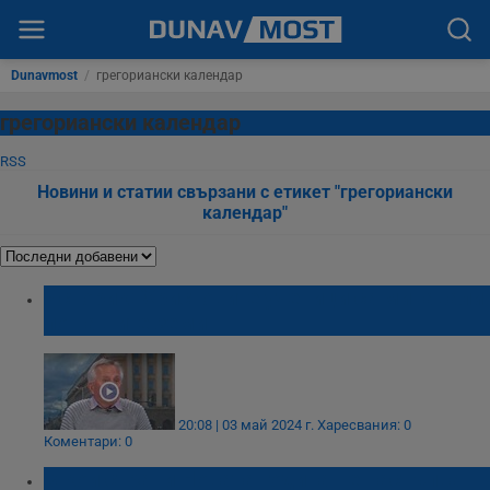
Dunavmost
/
грегориански календар
грегориански календар
RSS
Новини и статии свързани с етикет "грегориански
календар"
Историк: Христовите ученици са минавали
по нашите земи
20:08 | 03 май 2024 г.
Харесвания: 0
Коментари: 0
В кои страни Новата година не настъпва