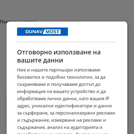
Последни новини
Отговорно използване на
Наталия Ефремова: Минималната заплата няма да е 620 евро
вашите данни
21:03 | 7.8.2026 г.
Ние и нашите партньори използваме
бисквитки и подобни технологии, за да
съхраняваме и получаваме достъп до
Сенатът на САЩ одобри нов пакет санкции срещу Русия
информация на вашето устройство и да
20:57 | 7.8.2026 г.
обработваме лични данни, като вашия IP
адрес, уникални идентификатори и данни
за сърфиране, за персонализирани реклами
и съдържание, измерване на реклами и
Парковете с батерии превърнаха България в енергиен лидер
съдържание, анализ на аудиторията и
20:54 | 7.8.2026 г.