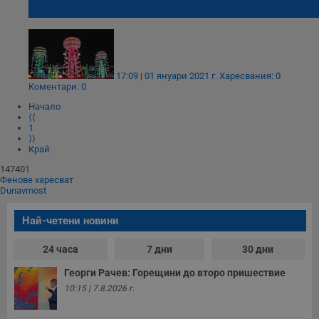
на първи януари
17:09 | 01 януари 2021 г.
Харесвания: 0
Коментари: 0
Начало
⟨⟨
1
⟩⟩
Край
147401
Фенове харесват
Dunavmost
Най-четени новини
24 часа
7 дни
30 дни
Георги Рачев: Горещини до второ пришествие
10:15 | 7.8.2026 г.