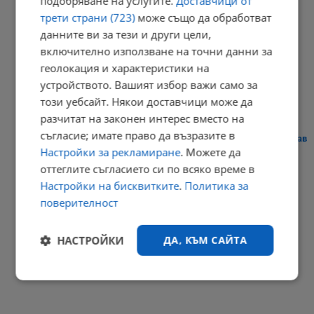
подобряване на услугите.
Доставчици от
трети страни (723)
може също да обработват
данните ви за тези и други цели,
включително използване на точни данни за
Токов удар уби ято щъркели в Габрово
геолокация и характеристики на
20:51 | 7.8.2026 г.
устройството. Вашият избор важи само за
този уебсайт. Някои доставчици може да
разчитат на законен интерес вместо на
съгласие; имате право да възразите в
Сателити показаха безпрецедентното пресъхване на река Дунав
Настройки за рекламиране
. Можете да
20:40 | 7.8.2026 г.
оттеглите съгласието си по всяко време в
РЕКЛАМА
Настройки на бисквитките
.
Политика за
поверителност
НАСТРОЙКИ
ДА, КЪМ САЙТА
Строго
Ефективност
необходимо