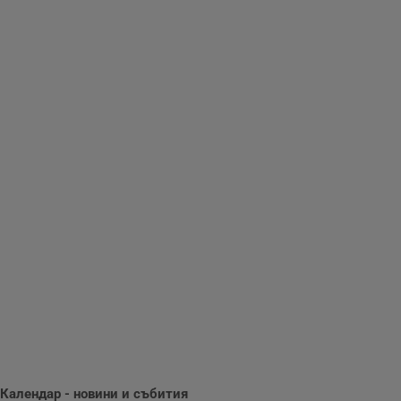
Таргетиране
Функционалност
Некласифицирани
Строго необходимо
Ефективност
Таргетиране
Функционалност
Некласифицирани
Строго необходимите бисквитки позволяват основната
функционалност на уебсайта, като потребителско
влизане и управление на акаунта. Уебсайтът не може да
се използва правилно без строго необходими
бисквитки.
Календар - новини и събития