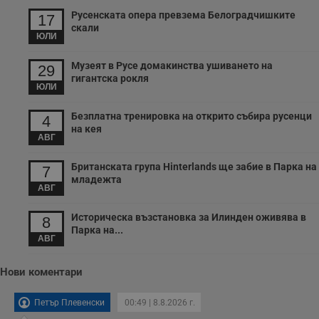
с
Русенската опера превзема Белоградчишките
17
п
и
скали
ЮЛИ
п
т
в
Музеят в Русе домакинства ушиването на
с
29
з
гигантска рокля
с
ЮЛИ
п
о
Безплатна тренировка на открито събира русенци
р
4
п
на кея
н
АВГ
п
к
Британската група Hinterlands ще забие в Парка на
ч
7
п
младежта
с
АВГ
б
Историческа възстановка за Илинден оживява в
__cf_bm
29
Т
Cloudflare Inc.
8
минути
с
.twitter.com
Парка на...
59
р
АВГ
секунди
м
б
о
Нови коментари
у
п
о
Петър Плевенски
00:49 | 8.8.2026 г.
и
т