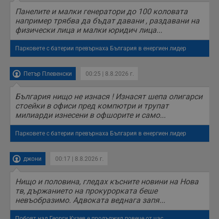
Панелите и малки генератори до 100 коловата
receive-cookie-deprecation
.hit.gemius.pl
1 година
Т
например трябва да бъдат давани , раздавани на
с
с
физически лица и малки юридич лица...
н
н
п
Парковете с батерии превърнаха България в енергиен лидер
б
п
с
Петър Плевенски
00:25 | 8.8.2026 г.
о
с
а
р
България нищо не изнася ! Изнасят шепа олигарси
у
стоейки в офиси пред компютри и трупат
з
милиарди изнесени в офшорите и само...
з
п
Парковете с батерии превърнаха България в енергиен лидер
ASP.NET_SessionId
Сесия
Т
Microsoft
с
Corporation
D
www.dunavmost.com
п
джони
00:17 | 8.8.2026 г.
и
т
к
Нищо и половина, гледах късните новини на Нова
п
тв, държанието на прокурорката беше
и
у
невъобразимо. Адвоката веднага запя...
р
к
Побоят над Георги Кузев е продължил повече от час
п