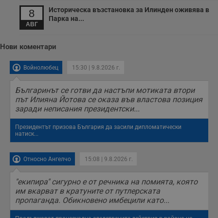
о
Историческа възстановка за Илинден оживява в
у
8
п
Парка на...
о
АВГ
и
т
Нови коментари
receive-cookie-deprecation
.hit.gemius.pl
1 година
Т
с
с
Войнолюбец
15:30 | 9.8.2026 г.
н
н
п
Българинът се готви да настъпи мотиката втори
б
път Илияна Йотова се оказа във властова позиция
п
с
заради неписания президентски...
о
с
а
Президентът призова България да засили дипломатически
р
натиск...
у
з
з
Относно Ангелчо
15:08 | 9.8.2026 г.
п
ASP.NET_SessionId
Сесия
Т
Microsoft
"екипира" сигурно е от речника на помията, която
с
Corporation
D
www.dunavmost.com
им вкарват в кратуните от путлерската
п
пропаганда. Обикновено имбецили като...
и
т
к