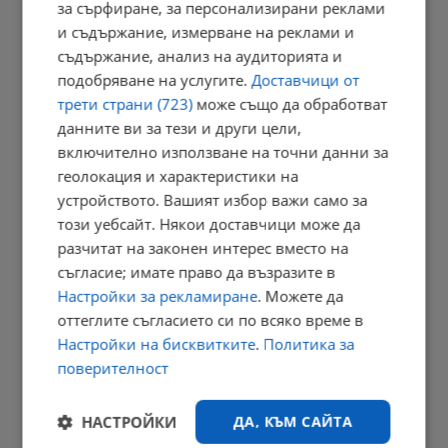
за сърфиране, за персонализирани реклами
15:44 | 9.8.2026 г.
и съдържание, измерване на реклами и
съдържание, анализ на аудиторията и
подобряване на услугите.
Доставчици от
трети страни (723)
може също да обработват
Тапа от коли блокира района край Дунав мост
данните ви за тези и други цели,
15:31 | 9.8.2026 г.
включително използване на точни данни за
геолокация и характеристики на
устройството. Вашият избор важи само за
този уебсайт. Някои доставчици може да
Президентът призова България да засили дипломатически
натиск...
разчитат на законен интерес вместо на
съгласие; имате право да възразите в
15:20 | 9.8.2026 г.
Настройки за рекламиране
. Можете да
оттеглите съгласието си по всяко време в
Настройки на бисквитките
.
Политика за
Кипър ще доставя природен газ за Европа през 2028 година
поверителност
15:14 | 9.8.2026 г.
НАСТРОЙКИ
ДА, КЪМ САЙТА
РЕКЛАМА