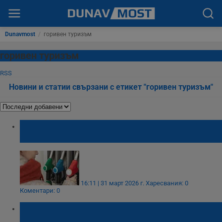
Dunavmost
/
горивен туризъм
горивен туризъм
RSS
Новини и статии свързани с етикет "горивен туризъм"
ЕК подкрепя намаляването на акцизите на
горивата в отговор на кризата
16:11 | 31 март 2026 г.
Харесвания: 0
Коментари: 0
Румънци масово изкупуват горивата в
Русе