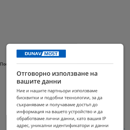
Последни новини
Отговорно използване на
вашите данни
Ние и нашите партньори използваме
Тайфунът "Делфин" достигна източното крайбрежие на Китай
бисквитки и подобни технологии, за да
15:52 | 9.8.2026 г.
съхраняваме и получаваме достъп до
информация на вашето устройство и да
обработваме лични данни, като вашия IP
адрес, уникални идентификатори и данни
30% поскъпване на почивката по морето сви туристите с една...