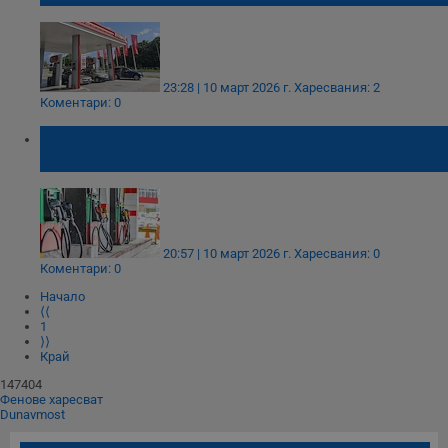
23:28 | 10 март 2026 г.
Харесвания: 2
Коментари: 0
Румънци масово зареждат евтино гориво
у нас
20:57 | 10 март 2026 г.
Харесвания: 0
Коментари: 0
Начало
⟨⟨
1
⟩⟩
Край
147404
Фенове харесват
Dunavmost