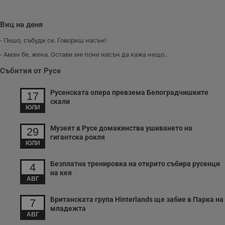
з
б
VISITOR_PRIVACY_METADATA
5 месеца
Т
Виц на деня
YouTube
4
с
.youtube.com
седмици
с
- Пешо, събуди се. Говориш насън!
с
п
- Аман бе, жена. Остави ме поне насън да кажа нещо...
и
п
Събития от Русе
т
в
с
Русенската опера превзема Белоградчишките
17
з
с
скали
ЮЛИ
п
о
р
Музеят в Русе домакинства ушиването на
п
29
н
гигантска рокля
п
ЮЛИ
к
ч
Безплатна тренировка на открито събира русенци
п
4
с
на кея
б
АВГ
__cf_bm
29
Т
Cloudflare Inc.
Британската група Hinterlands ще забие в Парка на
минути
с
.twitter.com
7
59
р
младежта
секунди
м
АВГ
б