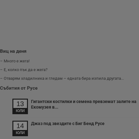
и
п
A
т
е
д
н
п
с
у
и
Виц на деня
ф
н
м
– Много е жега!
Т
и
– Е, колко пък да е жега?
п
у
– Отварям хладилника и гледам – едната бира изпила другата...
з
б
Събития от Русе
VISITOR_PRIVACY_METADATA
5 месеца
Т
YouTube
4
с
.youtube.com
Гигантски костилки и семена превземат залите на
13
седмици
с
Екомузея в...
с
ЮЛИ
п
и
п
Джаз под звездите с Биг Бенд Русе
14
т
в
ЮЛИ
с
з