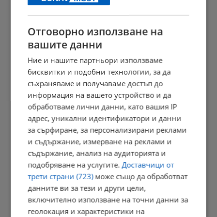
23:09 | 6.8.2026 г.
Отговорно използване на
вашите данни
Отвориха магистрала "Тракия" след часове блокада заради...
Ние и нашите партньори използваме
23:05 | 6.8.2026 г.
бисквитки и подобни технологии, за да
съхраняваме и получаваме достъп до
информация на вашето устройство и да
обработваме лични данни, като вашия IP
Персеидите озаряват небето в средата на август
адрес, уникални идентификатори и данни
23:03 | 6.8.2026 г.
за сърфиране, за персонализирани реклами
и съдържание, измерване на реклами и
съдържание, анализ на аудиторията и
подобряване на услугите.
Доставчици от
Променят вноските за трудова злополука в седем сектора
трети страни (723)
може също да обработват
22:58 | 6.8.2026 г.
данните ви за тези и други цели,
включително използване на точни данни за
геолокация и характеристики на