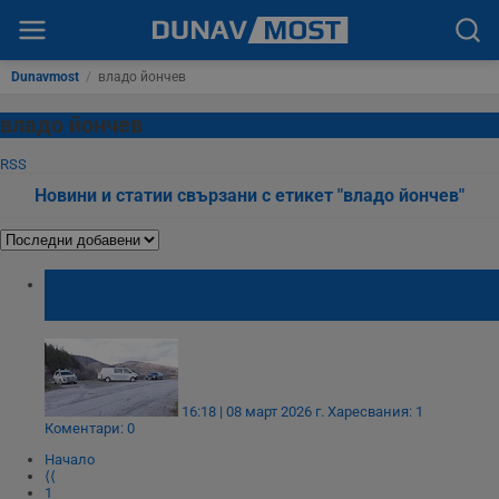
Dunavmost
/
владо йончев
владо йончев
RSS
Новини и статии свързани с етикет "владо йончев"
Родители настояват за независима
аутопсия на жертвите край Околчица
16:18 | 08 март 2026 г.
Харесвания: 1
Коментари: 0
Начало
⟨⟨
1