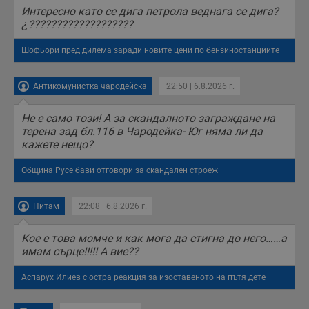
б
Интересно като се дига петрола веднага се дига?
п
с
¿???????????????????
о
с
а
Шофьори пред дилема заради новите цени по бензиностанциите
р
у
з
Антикомунистка чародейска
22:50 | 6.8.2026 г.
з
п
Не е само този! А за скандалното заграждане на
ASP.NET_SessionId
Сесия
Т
Microsoft
с
Corporation
терена зад бл.116 в Чародейка- Юг няма ли да
D
www.dunavmost.com
кажете нещо?
п
и
т
Община Русе бави отговори за скандален строеж
к
п
и
у
Питам
22:08 | 6.8.2026 г.
р
к
п
Кое е това момче и как мога да стигна до него……а
д
имам сърце!!!!! А вие??
д
п
у
Аспарух Илиев с остра реакция за изоставеното на пътя дете