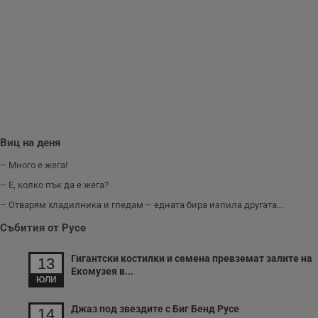
б
__cf_bm
29
Т
Cloudflare Inc.
минути
с
.twitter.com
59
р
секунди
м
б
о
у
п
о
и
т
Виц на деня
receive-cookie-deprecation
.hit.gemius.pl
1 година
Т
с
– Много е жега!
с
н
– Е, колко пък да е жега?
н
п
– Отварям хладилника и гледам – едната бира изпила другата...
б
п
Събития от Русе
с
о
с
Гигантски костилки и семена превземат залите на
а
13
р
Екомузея в...
у
ЮЛИ
з
з
Джаз под звездите с Биг Бенд Русе
п
14