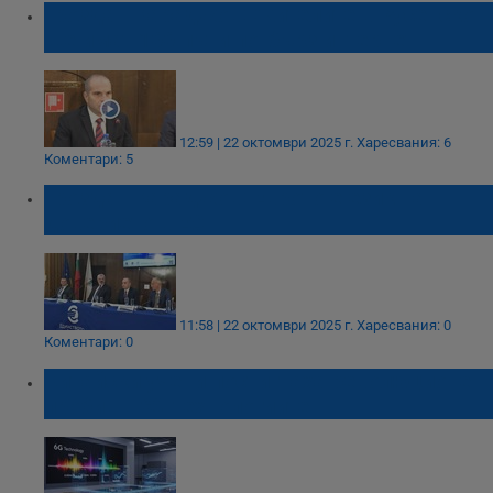
Гроздан Караджов: Жителите в Русенско
ще имат 100 пъти по-бърз интернет
12:59 | 22 октомври 2025 г.
Харесвания: 6
Коментари: 5
Гроздан Караджов: Еврото е език на
доверието в ЕС
11:58 | 22 октомври 2025 г.
Харесвания: 0
Коментари: 0
Китайски учени постигнаха революционен
пробив в 6G технологиите