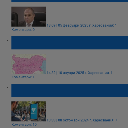
13:09 | 05 февруари 2025 г.
Харесвания: 1
Коментари: 0
Над 350 000 българи ще получават достъп
до бърз интернет
14:32 | 10 януари 2025 г.
Харесвания: 1
Коментари: 1
ЕК пуска мобилно приложение за
безплатен Wi-Fi
13:33 | 08 октомври 2024 г.
Харесвания: 7
Коментари: 10