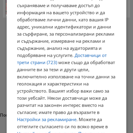
дъно
съхраняваме и получаваме достъп до
15:58 | 22.7.2026 г.
информация на вашето устройство и да
обработваме лични данни, като вашия IP
РЕКЛАМА
адрес, уникални идентификатори и данни
за сърфиране, за персонализирани реклами
и съдържание, измерване на реклами и
съдържание, анализ на аудиторията и
подобряване на услугите.
Доставчици от
трети страни (723)
може също да обработват
данните ви за тези и други цели,
включително използване на точни данни за
геолокация и характеристики на
устройството. Вашият избор важи само за
този уебсайт. Някои доставчици може да
разчитат на законен интерес вместо на
съгласие; имате право да възразите в
Последни новини
Настройки за рекламиране
. Можете да
оттеглите съгласието си по всяко време в