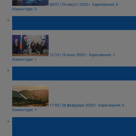
08:07 | 29 август 2025 г.
Харесвания: 0
Коментари: 0
Гроздан Караджов: Интернетът ще е 100
пъти по-бърз
12:10 | 10 юни 2025 г.
Харесвания: 1
Коментари: 1
Колко струва да ползваме интернет от
Starlink в България?
17:05 | 28 февруари 2025 г.
Харесвания: 6
Коментари: 1
Гроздан Караджов: С 500 милиона лева
ще намалим дигиталното разделение в
страната