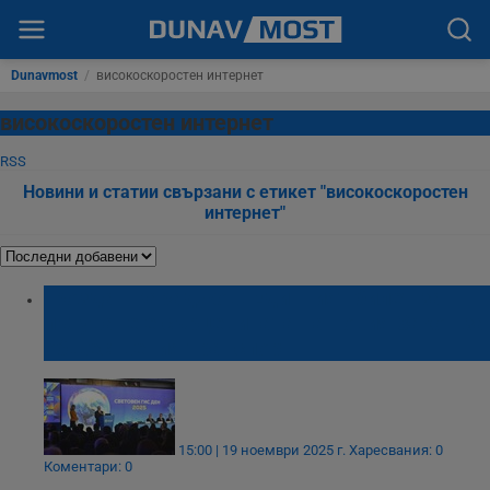
Dunavmost
/
високоскоростен интернет
високоскоростен интернет
RSS
Новини и статии свързани с етикет "високоскоростен
интернет"
Гроздан Караджов: Единният билет за
пътуване е сърцевината на новия Закон за
обществения транспорт
15:00 | 19 ноември 2025 г.
Харесвания: 0
Коментари: 0