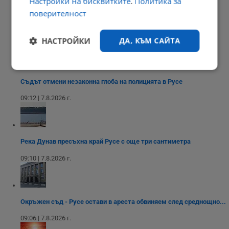
Настройки на бисквитките
.
Политика за
поверителност
Ива Петрова: Протоколът с „Боташ“ е секретен
09:20 | 7.8.2026 г.
НАСТРОЙКИ
ДА, КЪМ САЙТА
Строго
Ефективност
необходимо
Съдът отмени незаконна глоба на полицията в Русе
09:12 | 7.8.2026 г.
Таргетиране
Функционалност
Река Дунав пресъхна край Русе с още три сантиметра
09:10 | 7.8.2026 г.
Некласифицирани
Окръжен съд - Русе остави в ареста обвиняем след среднощно...
09:06 | 7.8.2026 г.