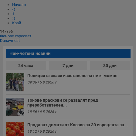
Начало
⟨⟨
1
⟩⟩
Край
147396
Фенове харесват
Dunavmost
Най-четени новини
24 часа
7 дни
30 дни
Полицията спаси изоставено на пътя момче
09:36 | 6.8.2026 г.
Тонове праскови се развалят пред
преработвателен...
15:36 | 6.8.2026 г.
Продават домати от Косово за 30 евроцента за...
18:12 | 6.8.2026 г.