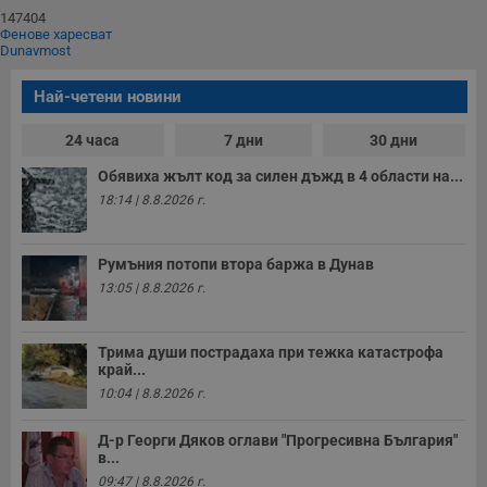
147404
Фенове харесват
Dunavmost
Най-четени новини
24 часа
7 дни
30 дни
Обявиха жълт код за силен дъжд в 4 области на...
18:14 | 8.8.2026 г.
Румъния потопи втора баржа в Дунав
13:05 | 8.8.2026 г.
Трима души пострадаха при тежка катастрофа
край...
10:04 | 8.8.2026 г.
Д-р Георги Дяков оглави "Прогресивна България"
в...
09:47 | 8.8.2026 г.