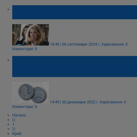
Илияна Йотова: „Рибният буквар“ е
скъпоценен камък
18:46 | 06 септември 2024 г.
Харесвания: 0
Коментари: 0
БНБ пуска в обращение сребърна
възпоменателна монета с лика на Христо
Ботев
14:49 | 30 декември 2022 г.
Харесвания: 0
Коментари: 0
Начало
⟨⟨
1
⟩⟩
Край