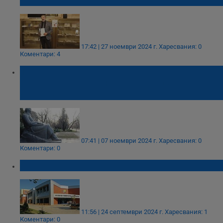
българските католици
17:42 | 27 ноември 2024 г.
Харесвания: 0
Коментари: 4
190 години от рождението на Любен
Каравелов - революционер, писател и
борец за свобода
07:41 | 07 ноември 2024 г.
Харесвания: 0
Коментари: 0
Изложба, посветена на Васил Левски
11:56 | 24 септември 2024 г.
Харесвания: 1
Коментари: 0