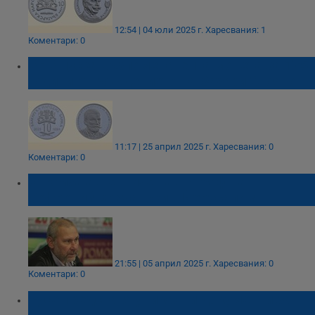
12:54 | 04 юли 2025 г.
Харесвания: 1
Коментари: 0
БНБ пуска възпоменателна монета за 175
години от рождението на Захари Стоянов
11:17 | 25 април 2025 г.
Харесвания: 0
Коментари: 0
Откриха автентичен автограф на
Софроний Врачански в Йерусалим
21:55 | 05 април 2025 г.
Харесвания: 0
Коментари: 0
Русе представя уникални документи за