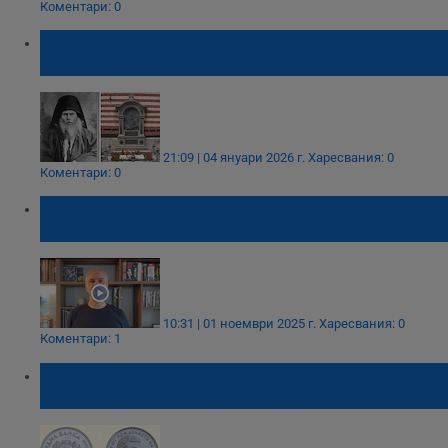
Коментари: 0
Потомък на Неофит Рилски: Спрете
подмяната на историята!
21:09 | 04 януари 2026 г.
Харесвания: 0
Коментари: 0
Костадин Костадинов: Българският народ
се нуждае от будене
10:31 | 01 ноември 2025 г.
Харесвания: 0
Коментари: 1
БНБ пуска сребърна монета за 175 години
от рождението на Иван Вазов