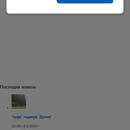
Строго
Ефективност
необходимо
Таргетиране
Функционалност
Некласифицирани
Последни новини
Строго необходимо
Ефективност
Таргетиране
Функционалност
"Арда" надигра "Дунав"
Некласифицирани
23:09 | 8.8.2026 г.