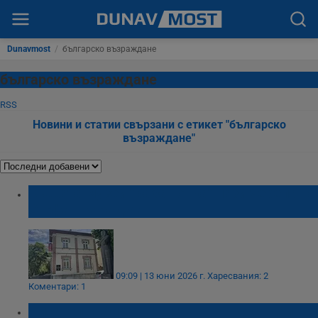
Dunavmost
/
българско възраждане
българско възраждане
RSS
Новини и статии свързани с етикет "българско
възраждане"
Къщата музей "Баба Тонка" пази черепа на
Стефан Караджа
09:09 | 13 юни 2026 г.
Харесвания: 2
Коментари: 1
Писател събира в книга човешки съдби в