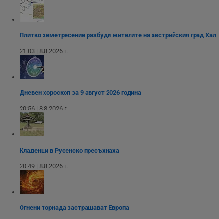
Строго необходимите бисквитки позволяват основната
функционалност на уебсайта, като потребителско
влизане и управление на акаунта. Уебсайтът не може да
се използва правилно без строго необходими
бисквитки.
Плитко земетресение разбуди жителите на австрийския град Хал
Валиден
21:03 | 8.8.2026 г.
Име
Доставчик
/
Домейн
О
до
__RequestVerificationToken
Сесия
Т
Microsoft
п
Corporation
ф
www.dunavmost.com
з
Дневен хороскоп за 9 август 2026 година
п
и
20:56 | 8.8.2026 г.
п
A
т
е
д
н
Кладенци в Русенско пресъхнаха
п
с
20:49 | 8.8.2026 г.
у
и
ф
н
м
Т
Огнени торнада застрашават Европа
и
п