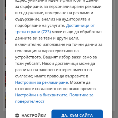
13:55 | 5.8.2026 г.
за сърфиране, за персонализирани реклами
Стотици хиляди пенсии ще бъдат намалени, ако...
и съдържание, измерване на реклами и
08:14 | 5.8.2026 г.
съдържание, анализ на аудиторията и
подобряване на услугите.
Доставчици от
Миа Халифа спечели 650 000 долара от титлата
трети страни (723)
може също да обработват
на...
данните ви за тези и други цели,
20:08 | 22.7.2026 г.
включително използване на точни данни за
геолокация и характеристики на
НОИ обяви всички нужни документи за
пенсиониране
устройството. Вашият избор важи само за
12:26 | 20.7.2026 г.
този уебсайт. Някои доставчици може да
разчитат на законен интерес вместо на
Цените на дините в Гърция удариха историческо
съгласие; имате право да възразите в
дъно
Настройки за рекламиране
. Можете да
15:58 | 22.7.2026 г.
оттеглите съгласието си по всяко време в
Настройки на бисквитките
.
Политика за
Българка поръча първия домашен робот за
домакинска...
поверителност
20:03 | 5.8.2026 г.
НАСТРОЙКИ
ДА, КЪМ САЙТА
РЕКЛАМА