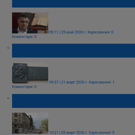
Розовата долина
09:11 | 25 май 2026 г.
Харесвания: 0
Коментари: 0
155 години от убийството на д-р Петър
Берон
09:37 | 21 март 2026 г.
Харесвания: 1
Коментари: 0
Историци разкриха причината за гибелта
на Ангел Кънчев
10:21 | 05 март 2026 г.
Харесвания: 0