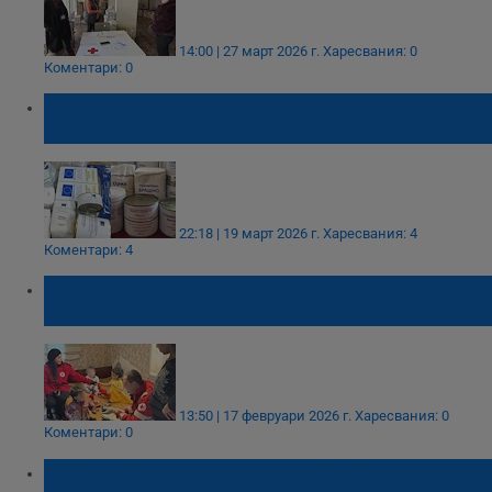
14:00 | 27 март 2026 г.
Харесвания: 0
Коментари: 0
Схема в Русенско: Купуват гласове с
откраднати хранителни помощи
22:18 | 19 март 2026 г.
Харесвания: 4
Коментари: 4
БЧК - Русе спасява деветчленно
семейство в Лом Черковна
13:50 | 17 февруари 2026 г.
Харесвания: 0
Коментари: 0
На 5 ключови места в Русе ще има