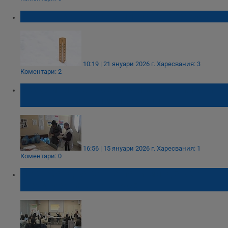
Студът скова Русе с минус 12,3 градуса
10:19 | 21 януари 2026 г.
Харесвания: 3
Коментари: 2
Бездомните в Русе разчитат на милостиня
в най-тежките зимни месеци
16:56 | 15 януари 2026 г.
Харесвания: 1
Коментари: 0
Лора Манджарова оглави младежката
структура на БЧК в Русе