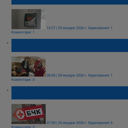
автоматични външни дефибрилатори
13:27 | 29 януари 2026 г.
Харесвания: 1
Коментари: 1
БЧК - Русе помогна на семейството,
останало без дом
08:33 | 28 януари 2026 г.
Харесвания: 1
Коментари: 0
Кризисната трапезария на БЧК в Русе има
нужда от консерви и пакетирани храни
07:59 | 25 януари 2026 г.
Харесвания: 6
Коментари: 0