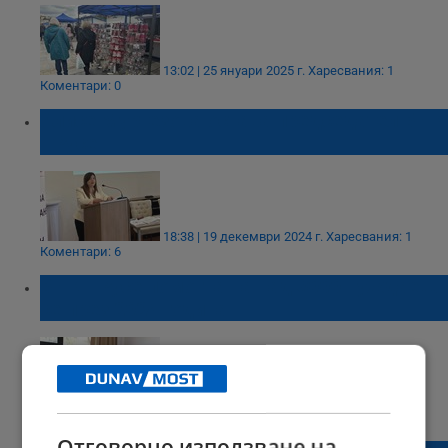
13:02 | 25 януари 2025 г.
Харесвания: 1
Коментари: 0
Алисе Муртезова остава председател БЧК
- Русе
18:38 | 19 декември 2024 г.
Харесвания: 1
Коментари: 6
БЧК - Русе помогна на над 8000 нуждаещи
се през 2024 година
12:40 | 18 декември 2024 г.
Харесвания: 0
Коментари: 3
Отговорно използване на