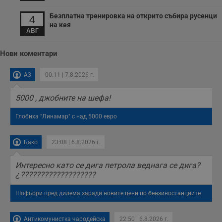
Безплатна тренировка на открито събира русенци
4
на кея
АВГ
Нови коментари
A3
00:11 | 7.8.2026 г.
5000 , джобните на шефа!
Глобиха "Линамар" с над 5000 евро
Бако
23:08 | 6.8.2026 г.
Интересно като се дига петрола веднага се дига?
¿???????????????????
Шофьори пред дилема заради новите цени по бензиностанциите
Антикомунистка чародейска
22:50 | 6.8.2026 г.