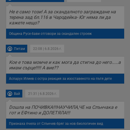
Не е само този! А за скандалното заграждане на
терена зад бл.116 в Чародейка- Юг няма ли да
кажете нещо?
Община Русе бави отговори за скандален строеж
Питам
22:08 | 6.8.2026 г.
Кое е това момче и как мога да стигна до него……а
имам сърце!!!!! А вие??
Аспарух Илиев с остра реакция за изоставеното на пътя дете
Вай
21:31 | 6.8.2026 г.
Doшла на ПОЧИВКА!!!НАУЧИЛА,ЧЕ на Слънчака е
гот и ЕФтино и ДОЛЕТЯЛА!!!
Признаха пчела от Слънчев бряг за нов биологичен вид