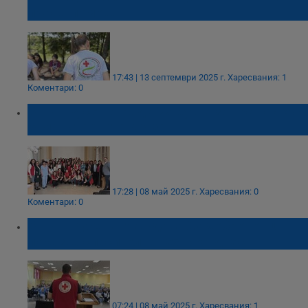
първа помощ
17:43 | 13 септември 2025 г.
Харесвания: 1
Коментари: 0
БЧК - Русе награди 27 души за принос към
хуманитарната кауза
17:28 | 08 май 2025 г.
Харесвания: 0
Коментари: 0
БЧК – Русе награждава 27 доброволци и
показва спасителна техника днес
07:24 | 08 май 2025 г.
Харесвания: 1