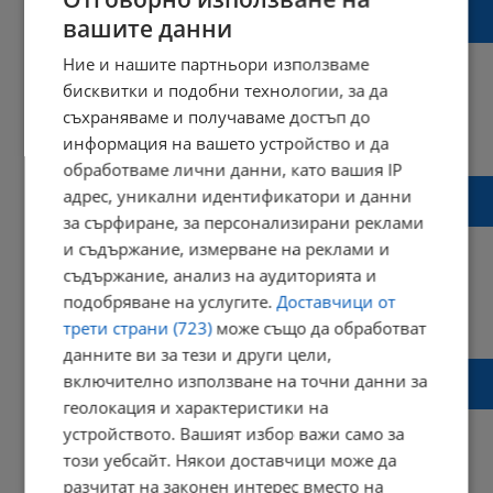
Кризисната трапезария в Русе приема
вашите данни
дарения от хранителни магазини
Ние и нашите партньори използваме
бисквитки и подобни технологии, за да
съхраняваме и получаваме достъп до
09:59 | 02 декември 2024 г.
Харесвания: 1
информация на вашето устройство и да
Коментари: 0
обработваме лични данни, като вашия IP
Кризисната трапезария на БЧК - Русе
адрес, уникални идентификатори и данни
отвори врати
за сърфиране, за персонализирани реклами
и съдържание, измерване на реклами и
съдържание, анализ на аудиторията и
подобряване на услугите.
Доставчици от
18:10 | 27 ноември 2024 г.
Харесвания: 0
трети страни (723)
може също да обработват
Коментари: 1
данните ви за тези и други цели,
Кризисната трапезария на БЧК - Русе
включително използване на точни данни за
отваря врати на 25 ноември
геолокация и характеристики на
устройството. Вашият избор важи само за
този уебсайт. Някои доставчици може да
разчитат на законен интерес вместо на