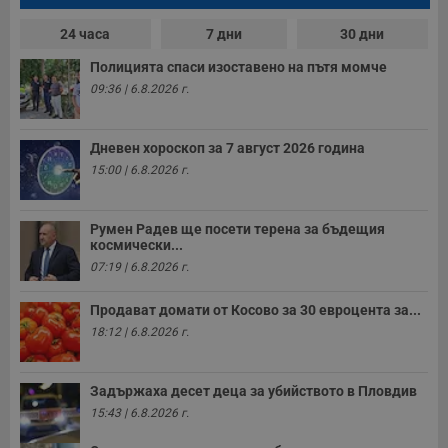
е
д
н
24 часа
7 дни
30 дни
п
с
Полицията спаси изоставено на пътя момче
у
и
09:36 | 6.8.2026 г.
ф
н
м
Т
Дневен хороскоп за 7 август 2026 година
и
15:00 | 6.8.2026 г.
п
у
з
б
Румен Радев ще посети терена за бъдещия
VISITOR_PRIVACY_METADATA
5 месеца
Т
YouTube
космически...
4
с
.youtube.com
07:19 | 6.8.2026 г.
седмици
с
с
п
Продават домати от Косово за 30 евроцента за...
и
п
18:12 | 6.8.2026 г.
т
в
с
з
Задържаха десет деца за убийството в Пловдив
с
п
15:43 | 6.8.2026 г.
о
р