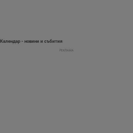
Тази информация
се използва, за да
се оптимизира
представянето на
уебсайта и да
направят
рекламните
съобщения по-
важни за
потребителя.
Календар - новини и събития
РЕКЛАМА