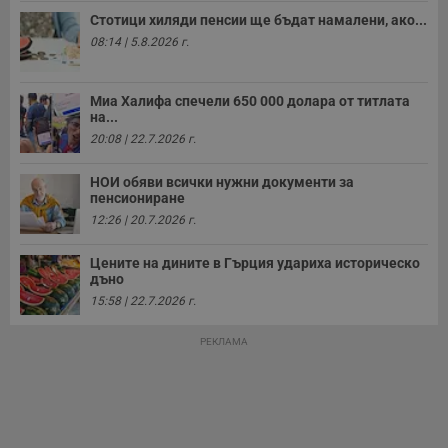
а
Стотици хиляди пенсии ще бъдат намалени, ако...
р
у
08:14 | 5.8.2026 г.
з
з
п
Миа Халифа спечели 650 000 долара от титлата
ASP.NET_SessionId
Сесия
Т
Microsoft
на...
с
Corporation
D
www.dunavmost.com
20:08 | 22.7.2026 г.
п
и
т
НОИ обяви всички нужни документи за
к
пенсиониране
п
и
12:26 | 20.7.2026 г.
у
р
к
Цените на дините в Гърция удариха историческо
п
дъно
д
д
15:58 | 22.7.2026 г.
п
у
РЕКЛАМА
Доставчик
/
Валиден
Валиден
Име
Име
Доставчик
/
Домейн
Описание
Описание
Домейн
Доставчик
/
до
Валиден
до
Име
Описание