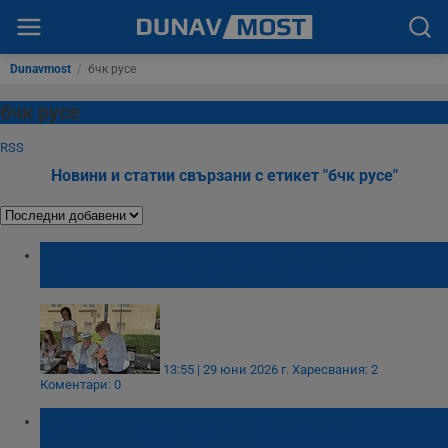
Dunavmost
/
бчк русе
бчк русе
RSS
Новини и статии свързани с етикет "бчк русе"
Доброволци раздават вода и мерят
кръвно в центъра на Русе
13:55 | 29 юни 2026 г.
Харесвания: 2
Коментари: 0
Монтираха първите обществени
дефибрилатори в Русе