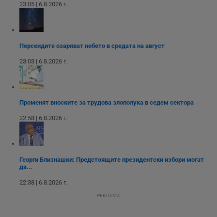
23:05 | 6.8.2026 г.
Youtube.
_sharedID_cst
.dunavmost.com
11
Тази бисквитка се
месеца 4
използва за
седмици
проследяване на
потребителски
взаимодействия и
ангажираност на
Персеидите озаряват небето в средата на август
уебсайта за
подобряване на
23:03 | 6.8.2026 г.
обслужването и
потребителския
опит.
Gtest
1
Тази бисквитка се
Gemius
седмица
използва за A/B
.hit.gemius.pl
Променят вноските за трудова злополука в седем сектора
тестване на
уебсайта чрез
22:58 | 6.8.2026 г.
събиране на
данни за
поведението и
взаимодействието
на посетителите.
Той помага за
Георги Близнашки: Предстоящите президентски избори могат
подобряване на
да...
потребителския
опит, като
разбира как
22:38 | 6.8.2026 г.
потребителите се
ангажират с
РЕКЛАМА
различни
елементи на
уебсайта по