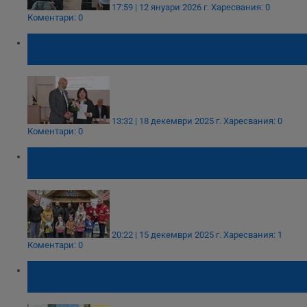
17:59 | 12 януари 2026 г.
Харесвания: 0
Коментари: 0
БЧК в Русе отчете дейността си през 2025
година
13:32 | 18 декември 2025 г.
Харесвания: 0
Коментари: 0
Деца и родители от "Пинокио" заредиха
къщичката на БЧК в Ледения парк
20:22 | 15 декември 2025 г.
Харесвания: 1
Коментари: 0
БЧК - Русе създаде Мобилен здравен
екип