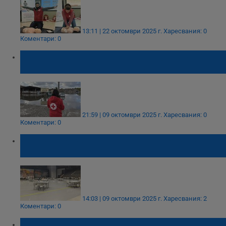
13:11 | 22 октомври 2025 г.
Харесвания: 0
Коментари: 0
Спасителна лодка на БЧК – Русе извади 30
шофьори от Свободна зона
21:59 | 09 октомври 2025 г.
Харесвания: 0
Коментари: 0
Община Русе подготви "Арена Русе" за
евакуираните жители на Николово
14:03 | 09 октомври 2025 г.
Харесвания: 2
Коментари: 0
БЧК обучи младежи в Русе как да оказват