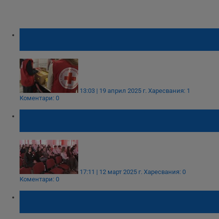
Доброволци от БЧК - Русе дариха
продукти на бездомни хора
13:03 | 19 април 2025 г.
Харесвания: 1
Коментари: 0
Ученици от АЕГ "Гео Милев" стават
кръводарители за първи път
17:11 | 12 март 2025 г.
Харесвания: 0
Коментари: 0
Мартенският базар в Русе стартира на 14
февруари