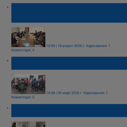
Провеждат симулация на катастрофа с
пострадали и разлив на запалима течност
край Русе
10:59 | 19 април 2026 г.
Харесвания: 1
Коментари: 0
БЧК раздава храна на над 4500 души в
Русе
18:08 | 30 март 2026 г.
Харесвания: 1
Коментари: 0
Орлин Пенков: Партиите не раздават
храната на бедните