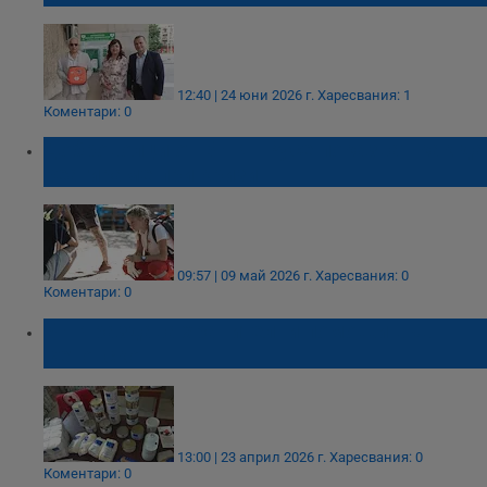
12:40 | 24 юни 2026 г.
Харесвания: 1
Коментари: 0
Доброволци от БЧК - Русе показват как да
реагираме при кризи
09:57 | 09 май 2026 г.
Харесвания: 0
Коментари: 0
БЧК раздава хранителни помощи във
Ветовско
13:00 | 23 април 2026 г.
Харесвания: 0
Коментари: 0