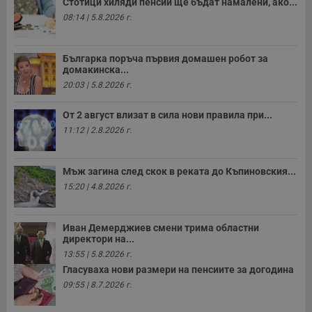
Стотици хиляди пенсии ще бъдат намалени, ако...
п
н
08:14 | 5.8.2026 г.
п
к
ч
п
Българка поръча първия домашен робот за
с
домакинска...
б
20:03 | 5.8.2026 г.
__cf_bm
29
Т
Cloudflare Inc.
минути
с
.twitter.com
59
р
От 2 август влизат в сила нови правила при...
секунди
м
б
11:12 | 2.8.2026 г.
о
у
п
о
Мъж загина след скок в реката до Къпиновския...
и
15:20 | 4.8.2026 г.
т
receive-cookie-deprecation
.hit.gemius.pl
1 година
Т
с
Иван Демерджиев смени трима областни
с
н
директори на...
н
13:55 | 5.8.2026 г.
п
б
Гласуваха нови размери на пенсиите за догодина
п
09:55 | 8.7.2026 г.
с
о
с