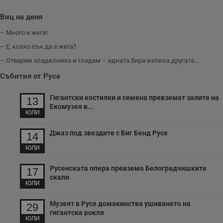
Виц на деня
– Много е жега!
– Е, колко пък да е жега?
– Отварям хладилника и гледам – едната бира изпила другата...
Събития от Русе
Гигантски костилки и семена превземат залите на
13
Екомузея в...
ЮЛИ
Джаз под звездите с Биг Бенд Русе
14
ЮЛИ
Русенската опера превзема Белоградчишките
17
скали
ЮЛИ
Музеят в Русе домакинства ушиването на
29
гигантска рокля
ЮЛИ