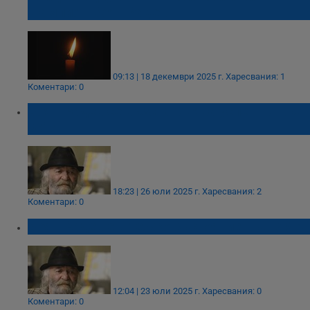
шампион Боян Радев
09:13 | 18 декември 2025 г.
Харесвания: 1
Коментари: 0
Боян Радев се възстановява успешно във
ВМА
18:23 | 26 юли 2025 г.
Харесвания: 2
Коментари: 0
Боян Радев е в тежко състояние във ВМА
12:04 | 23 юли 2025 г.
Харесвания: 0
Коментари: 0