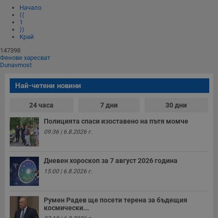
Начало
⟨⟨
1
⟩⟩
Край
147398
Фенове харесват
Dunavmost
Най-четени новини
24 часа
7 дни
30 дни
Полицията спаси изоставено на пътя момче
09:36 | 6.8.2026 г.
Дневен хороскоп за 7 август 2026 година
15:00 | 6.8.2026 г.
Румен Радев ще посети терена за бъдещия
космически...