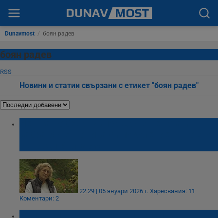
Dunavmost
/
боян радев
боян радев
RSS
Новини и статии свързани с етикет "боян радев"
Нешка Робева: Изпращаме Пената и
забравяме – отива си поколението, което
съгради България
22:29 | 05 януари 2026 г.
Харесвания: 11
Коментари: 2
Отиде си двукратният олимпийски