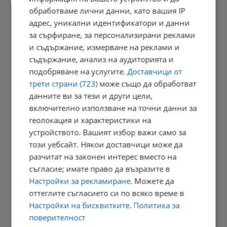
обработваме лични данни, като вашия IP
Измериха рекордна температура от 41 градуса в Будапеща
адрес, уникални идентификатори и данни
за сърфиране, за персонализирани реклами
23:09 | 6.8.2026 г.
и съдържание, измерване на реклами и
съдържание, анализ на аудиторията и
подобряване на услугите.
Доставчици от
Отвориха магистрала "Тракия" след часове блокада заради...
трети страни (723)
може също да обработват
данните ви за тези и други цели,
23:05 | 6.8.2026 г.
включително използване на точни данни за
геолокация и характеристики на
устройството. Вашият избор важи само за
Персеидите озаряват небето в средата на август
този уебсайт. Някои доставчици може да
разчитат на законен интерес вместо на
23:03 | 6.8.2026 г.
съгласие; имате право да възразите в
Настройки за рекламиране
. Можете да
оттеглите съгласието си по всяко време в
Променят вноските за трудова злополука в седем сектора
Настройки на бисквитките
.
Политика за
22:58 | 6.8.2026 г.
поверителност