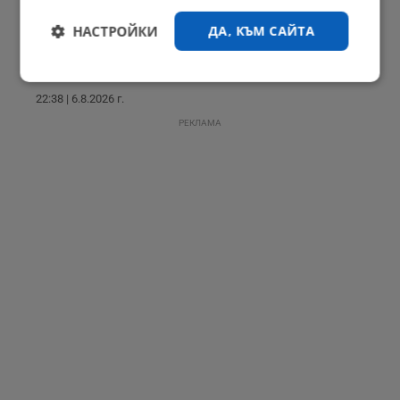
НАСТРОЙКИ
ДА, КЪМ САЙТА
Георги Близнашки: Предстоящите президентски избори могат
да...
Строго
Ефективност
необходимо
22:38 | 6.8.2026 г.
РЕКЛАМА
Таргетиране
Функционалност
Некласифицирани
Строго необходимо
Ефективност
Таргетиране
Функционалност