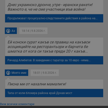
_sharedID_cst
.dunavmost.com
11
Тази бисквитка се
месеца 4
използва за
Днес украинско дронче, утре - ирански ракети!
седмици
проследяване на
Важното е, че не сме участници във война!
потребителски
взаимодействия и
ангажираност на
Продължават процесуално-следствените действия в района на...
уебсайта за
подобряване на
обслужването и
потребителския
Аз
18:14 | 9.8.2026 г.
опит.
Gtest
1
Тази бисквитка се
Gemius
Ей конски сурат какъв се правиш на какъвси
седмица
използва за A/B
.hit.gemius.pl
асоцияцийте на ресторантьори и барчета бе
тестване на
шматка от кога си такъв преди 20 г какъв...
уебсайта чрез
събиране на
данни за
Ричард Алибегов: В заведение с таратор за 10 евро - няма...
поведението и
взаимодействието
на посетителите.
Той помага за
Моето име
18:01 | 9.8.2026 г.
подобряване на
потребителския
опит, като
Писна ми от нахални мамалиги!
разбира как
потребителите се
ангажират с
Тапа от коли блокира района край Дунав мост
различни
елементи на
уебсайта по
Виж всички коментари
време на етапите