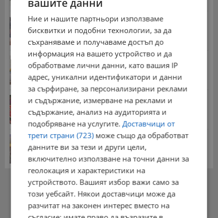
вашите данни
Ние и нашите партньори използваме
Миа Халифа спечели 650 000 долара от титлата
на...
бисквитки и подобни технологии, за да
20:08 | 22.7.2026 г.
съхраняваме и получаваме достъп до
информация на вашето устройство и да
НОИ обяви всички нужни документи за
обработваме лични данни, като вашия IP
пенсиониране
адрес, уникални идентификатори и данни
12:26 | 20.7.2026 г.
за сърфиране, за персонализирани реклами
Цените на дините в Гърция удариха историческо
и съдържание, измерване на реклами и
дъно
съдържание, анализ на аудиторията и
15:58 | 22.7.2026 г.
подобряване на услугите.
Доставчици от
трети страни (723)
може също да обработват
Българка поръча първия домашен робот за
домакинска...
данните ви за тези и други цели,
20:03 | 5.8.2026 г.
включително използване на точни данни за
геолокация и характеристики на
РЕКЛАМА
устройството. Вашият избор важи само за
този уебсайт. Някои доставчици може да
разчитат на законен интерес вместо на
съгласие; имате право да възразите в