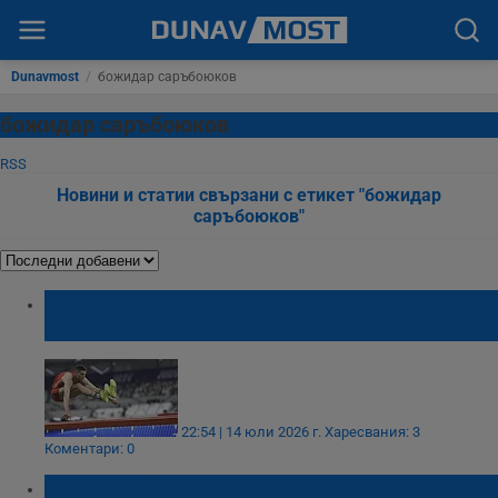
Dunavmost
/
божидар саръбоюков
божидар саръбоюков
RSS
Новини и статии свързани с етикет "божидар
саръбоюков"
Българин стана трети в света на дълъг
скок
22:54 | 14 юли 2026 г.
Харесвания: 3
Коментари: 0
Божидар Саръбоюков грабна световен