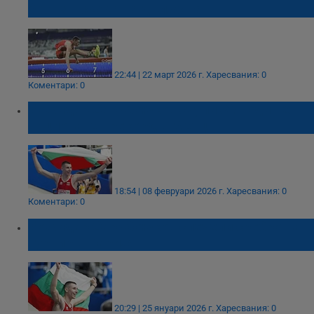
бронз в скока на дължина
22:44 | 22 март 2026 г.
Харесвания: 0
Коментари: 0
Божидар Саръбоюков счупи 30-годишен
национален рекорд в Метц
18:54 | 08 февруари 2026 г.
Харесвания: 0
Коментари: 0
Божидар Саръбоюков спечели сребро на
турнир в Париж
20:29 | 25 януари 2026 г.
Харесвания: 0