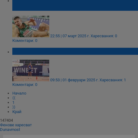
Българин стана европейски шампион в
скок на дължина
22:55 | 07 март 2025 г.
Харесвания: 0
Коментари: 0
Българин е втори в света на скок дължина
09:53 | 01 февруари 2025 г.
Харесвания: 1
Коментари: 0
Начало
⟨⟨
1
⟩⟩
Край
147404
Фенове харесват
Dunavmost