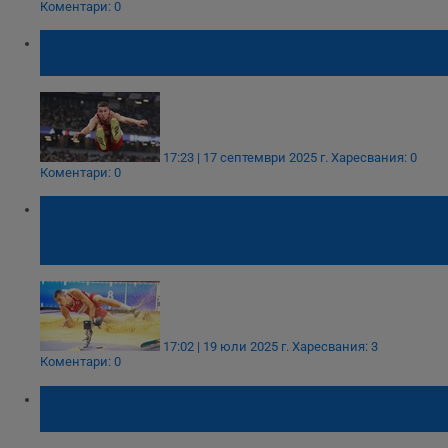
Коментари: 0
Божидар Саръбоюков е пети в света на
скок дължина
17:23 | 17 септември 2025 г.
Харесвания: 0
Коментари: 0
Дисквалифицираха Борислав Саръбоюков
на Европейското първенство по лека
атлетика
17:02 | 19 юли 2025 г.
Харесвания: 3
Коментари: 0
Божидар Саръбоюков спечели сребро на
Европейското за младежи