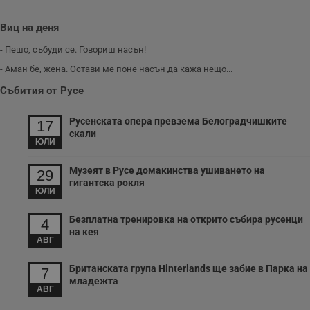
у
з
Виц на деня
з
п
- Пешо, събуди се. Говориш насън!
ASP.NET_SessionId
Сесия
Т
Microsoft
с
- Аман бе, жена. Остави ме поне насън да кажа нещо...
Corporation
D
www.dunavmost.com
п
Събития от Русе
и
т
к
Русенската опера превзема Белоградчишките
17
п
скали
и
ЮЛИ
у
р
к
Музеят в Русе домакинства ушиването на
29
п
гигантска рокля
д
ЮЛИ
д
п
у
Безплатна тренировка на открито събира русенци
4
на кея
АВГ
Британската група Hinterlands ще забие в Парка на
7
Доставчик
/
Валиден
Валиден
младежта
Име
Име
Доставчик
/
Домейн
Описание
Описание
Домейн
Доставчик
/
до
Валиден
до
АВГ
Име
Описание
Домейн
до
_sharedID
__Secure-
.dunavmost.com
.youtube.com
11
Тази бисквитка се
5 месеца