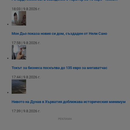
18:03 | 9.8.2026 г.
Строго необходимо
Ефективност
Таргетиране
Функционалност
Мон Дьо показа новия си дом, създаден от Нели Сано
Некласифицирани
17:58 | 9.8.2026 г.
Строго необходимите бисквитки позволяват основната
функционалност на уебсайта, като потребителско
влизане и управление на акаунта. Уебсайтът не може да
се използва правилно без строго необходими
бисквитки.
Токът за бизнеса поскъпва до 135 евро за мегаватчас
Валиден
17:44 | 9.8.2026 г.
Име
Доставчик
/
Домейн
О
до
__RequestVerificationToken
Сесия
Т
Microsoft
п
Corporation
ф
www.dunavmost.com
з
Нивото на Дунав в Хърватия доближава историческия минимум
п
и
17:39 | 9.8.2026 г.
п
A
РЕКЛАМА
т
е
д