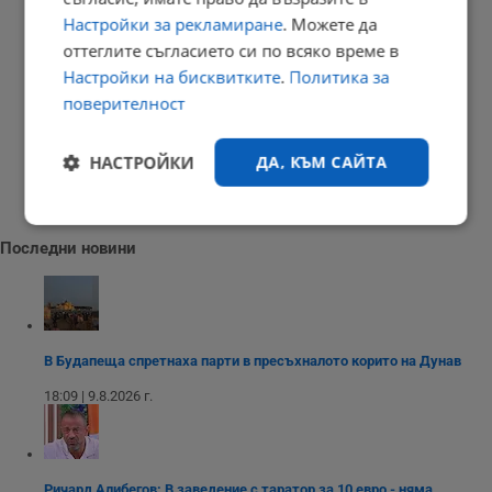
Настройки за рекламиране
. Можете да
оттеглите съгласието си по всяко време в
Настройки на бисквитките
.
Политика за
поверителност
НАСТРОЙКИ
ДА, КЪМ САЙТА
Строго
Ефективност
необходимо
Последни новини
Таргетиране
Функционалност
В Будапеща спретнаха парти в пресъхналото корито на Дунав
18:09 | 9.8.2026 г.
Некласифицирани
Ричард Алибегов: В заведение с таратор за 10 евро - няма...