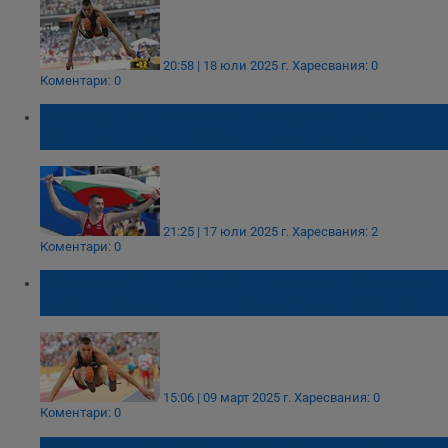
20:58 | 18 юли 2025 г.
Харесвания: 0
Коментари: 0
Божидар Саръбоюков се класира за
финала на европейското първенство
21:25 | 17 юли 2025 г.
Харесвания: 2
Коментари: 0
Божидар Саръбоюков: Мечтая винаги да
съм в тройката на големите състезания
15:06 | 09 март 2025 г.
Харесвания: 0
Коментари: 0