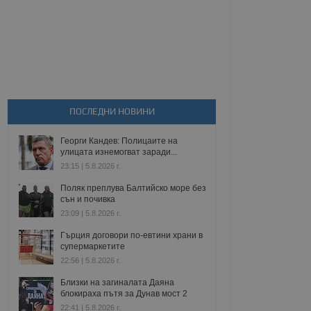
ПОСЛЕДНИ НОВИНИ
Георги Кандев: Полицаите на
улицата изнемогват заради...
23:15 | 5.8.2026 г.
Поляк преплува Балтийско море без
сън и почивка
23:09 | 5.8.2026 г.
Гърция договори по-евтини храни в
супермаркетите
22:56 | 5.8.2026 г.
Близки на загиналата Даяна
блокираха пътя за Дунав мост 2
22:41 | 5.8.2026 г.