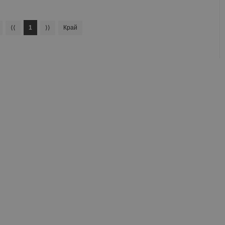
⟨⟨
1
⟩⟩
Край