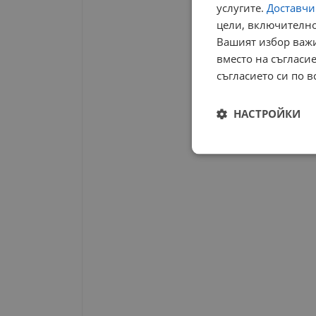
услугите.
Доставчиц
цели, включително
Вашият избор важи
вместо на съгласие
съгласието си по в
НАСТРОЙКИ
Строго
необходимо
Строго н
Строго необходимите б
на акаунта. Уебсайтът 