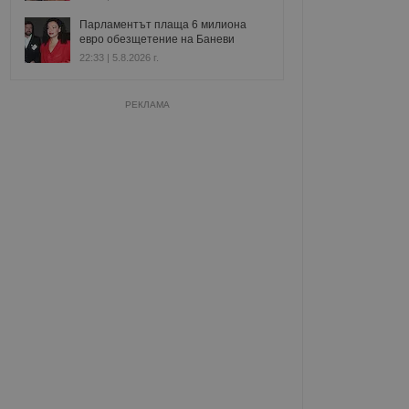
Парламентът плаща 6 милиона
евро обезщетение на Баневи
22:33 | 5.8.2026 г.
РЕКЛАМА