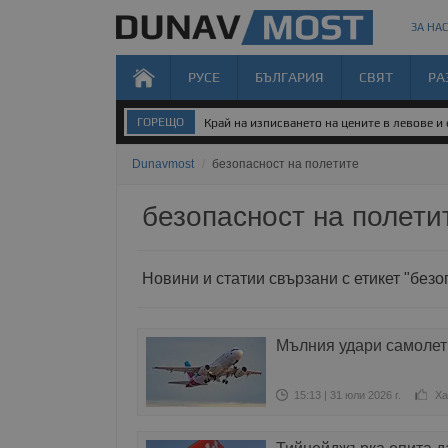
ЗА НАС
РУСЕ
БЪЛГАРИЯ
СВЯТ
РА
ГОРЕЩО
Край на изписването на цените в левове и
Dunavmost
/
безопасност на полетите
безопасност на полети
Новини и статии свързани с етикет "безо
Мълния удари самолет 
15:13 | 31 юли 2026 г.
Ха