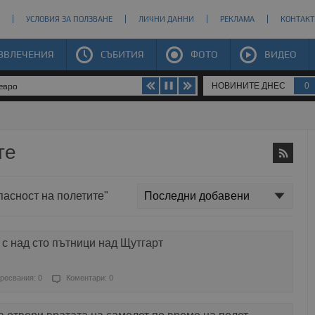
УСЛОВИЯ ЗА ПОЛЗВАНЕ
ЛИЧНИ ДАННИ
РЕКЛАМА
КОНТАКТ
ЗВЛЕЧЕНИЯ
СЪБИТИЯ
ФОТО
ВИДЕО
НОВИНИТЕ ДНЕС
0
 евро
те
пасност на полетите"
с над сто пътници над Щутгарт
ресвания: 0
Коментари: 0