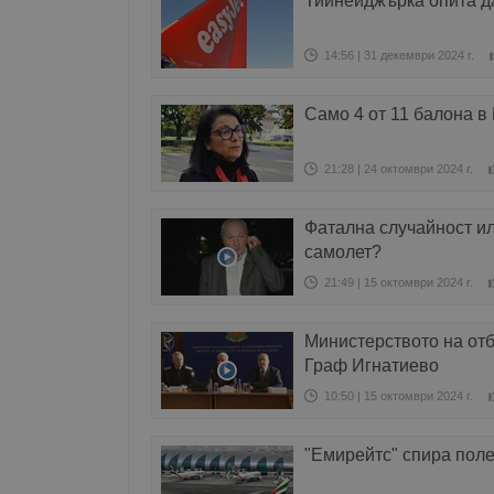
Тийнейджърка опита да
14:56 | 31 декември 2024 г.
Само 4 от 11 балона в 
21:28 | 24 октомври 2024 г.
Фатална случайност ил
самолет?
21:49 | 15 октомври 2024 г.
Министерството на отб
Граф Игнатиево
10:50 | 15 октомври 2024 г.
"Емирейтс" спира поле