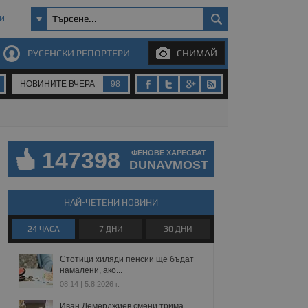
И
РУСЕНСКИ РЕПОРТЕРИ
СНИМАЙ
НОВИНИТЕ ВЧЕРА
98
147398
ФЕНОВЕ ХАРЕСВАТ
DUNAVMOST
НАЙ-ЧЕТЕНИ НОВИНИ
24 ЧАСА
7 ДНИ
30 ДНИ
Стотици хиляди пенсии ще бъдат
намалени, ако...
08:14 | 5.8.2026 г.
Иван Демерджиев смени трима