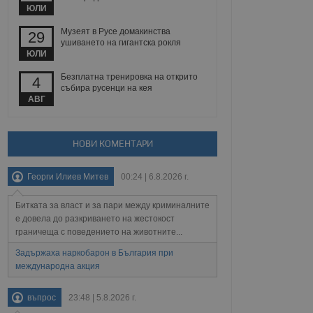
йният потребител може
ЮЛИ
 уебсайт.
Музеят в Русе домакинства
29
ушиването на гигантска рокля
ЮЛИ
Описание
Безплатна тренировка на открито
4
събира русенци на кея
ребителски
елското поведение и
АВГ
раници на сайта. Тя
яване на сайта. Тя
не на прегледи на
формация, която е
взаимодействат с
нкционалност в целия
прекарано на
редпочитанията на
НОВИ КОМЕНТАРИ
 сайтове; тя може
остта на социалните
тора на сайта.
използва новата или
Георги Илиев Митев
00:24 | 6.8.2026 г.
елски взаимодействия
нето и потребителския
Битката за власт и за пари между криминалните
рез събиране на данни
е довела до разкриването на жестокост
 помага за
граничеща с поведението на животните...
отребителите се
тапите на тестване.
Задържаха наркобарон в България при
международна акция
тистически данни,
 броя на посещенията,
 са били заредени.
елския опит.
въпрос
23:48 | 5.8.2026 г.