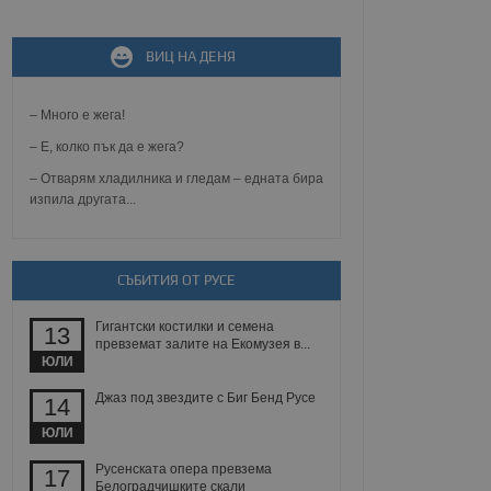
ВИЦ НА ДЕНЯ
не, зададена от уеб
 ASP.NET MVC
спре неразрешеното
т, известно като
– Много е жега!
тове. Той не съдържа
щожава при затваряне
– Е, колко пък да е жега?
– Отварям хладилника и гледам – едната бира
ение на съгласието на
изпила другата...
ст за тяхното
а данни за съгласието
ични политики и
антира, че техните
 сесии.
СЪБИТИЯ ОТ РУСЕ
аничаване между хората
а, за да се правят
Гигантски костилки и семена
хния уебсайт.
13
превземат залите на Екомузея в...
ЮЛИ
сигнализира на
 на бисквитките,
Джаз под звездите с Биг Бенд Русе
14
а съответствие и
ндарти и
ЮЛИ
ck и предоставя
Русенската опера превзема
17
требител използва
Белоградчишките скали