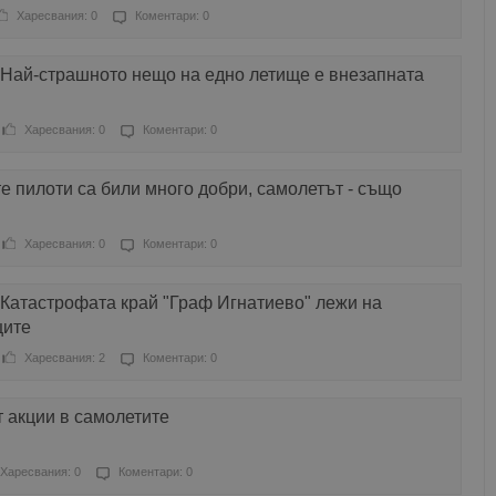
Харесвания: 0
Коментари: 0
 Най-страшното нещо на едно летище е внезапната
Харесвания: 0
Коментари: 0
е пилоти са били много добри, самолетът - също
Харесвания: 0
Коментари: 0
 Катастрофата край "Граф Игнатиево" лежи на
ците
Харесвания: 2
Коментари: 0
 акции в самолетите
Харесвания: 0
Коментари: 0