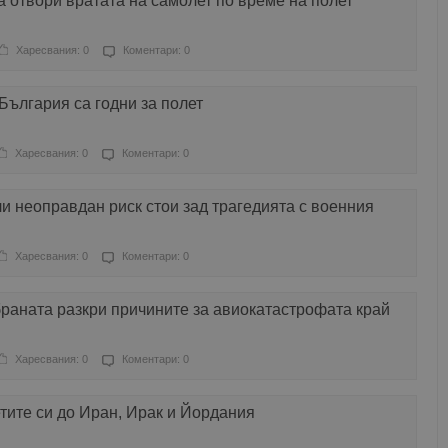
 отвори вратата на самолет по време на полет
Харесвания: 0
Коментари: 0
България са годни за полет
Харесвания: 0
Коментари: 0
и неоправдан риск стои зад трагедията с военния
Харесвания: 0
Коментари: 0
раната разкри причините за авиокатастрофата край
Харесвания: 0
Коментари: 0
тите си до Иран, Ирак и Йордания