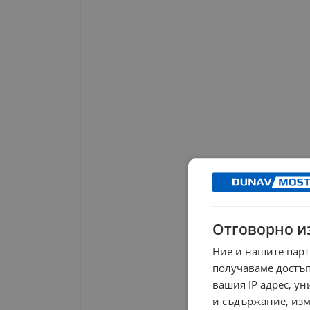
Отговорно и
Ние и нашите парт
получаваме достъп
вашия IP адрес, у
и съдържание, изм