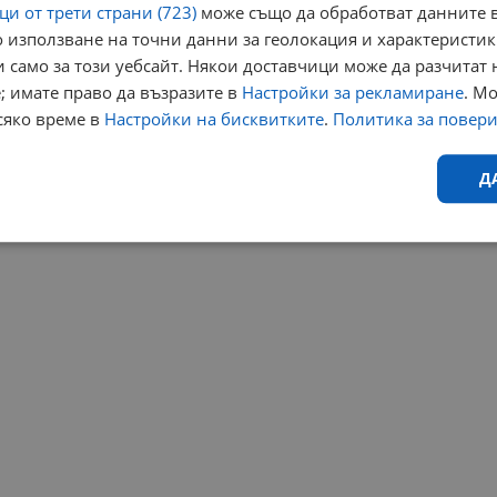
и от трети страни (723)
може също да обработват данните в
 използване на точни данни за геолокация и характеристик
 само за този уебсайт. Някои доставчици може да разчитат 
; имате право да възразите в
Настройки за рекламиране
. М
сяко време в
Настройки на бисквитките
.
Политика за повер
Д
Ефективност
Таргетиране
Функционалност
Н
еобходимо
Ефективност
Таргетиране
Функционалност
Неклас
исквитки позволяват основната функционалност на уебсайта, като потребителско
не може да се използва правилно без строго необходими бисквитки.