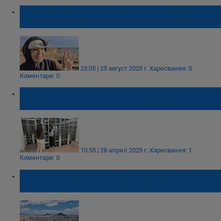
Откриха масивна бронзова статуетка на
богиня от античността на нос Калиакра
23:05 | 25 август 2025 г.
Харесвания: 0
Коментари: 0
Оборудваха с нови стелажи
фондохранилище в Русенския музей
10:55 | 28 април 2025 г.
Харесвания: 1
Коментари: 0
Древен римски акведукт спасява Атина от
сушата