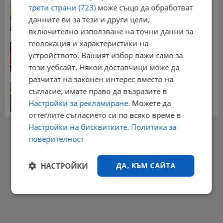
НОИ обяви всички нужни документи за
трети страни (723)
може също да обработват
пенсиониране
данните ви за тези и други цели,
12:26 | 20.7.2026 г.
включително използване на точни данни за
геолокация и характеристики на
Цените на дините в Гърция удариха историческо
дъно
устройството. Вашият избор важи само за
15:58 | 22.7.2026 г.
този уебсайт. Някои доставчици може да
разчитат на законен интерес вместо на
Българка поръча първия домашен робот за
съгласие; имате право да възразите в
домакинска...
Настройки за рекламиране
. Можете да
20:03 | 5.8.2026 г.
оттеглите съгласието си по всяко време в
Настройки на бисквитките
.
Политика за
РЕКЛАМА
поверителност
НАСТРОЙКИ
ДА, КЪМ САЙТА
Строго
Ефективност
необходимо