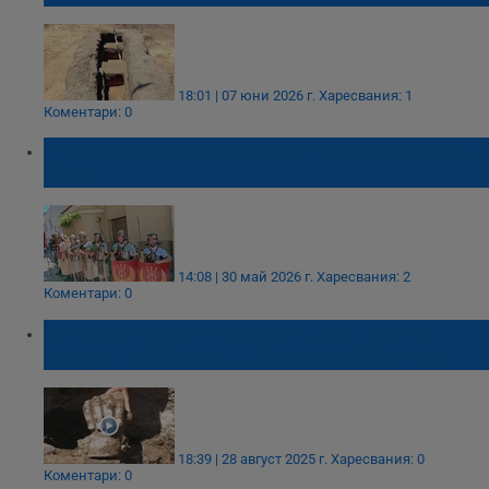
18:01 | 07 юни 2026 г.
Харесвания: 1
Коментари: 0
Римски легионери разпънаха боен лагер в
Русе
14:08 | 30 май 2026 г.
Харесвания: 2
Коментари: 0
Откриха дясната ръка от внушителна
статуя на Херакъл в Хераклея Синтика
18:39 | 28 август 2025 г.
Харесвания: 0
Коментари: 0