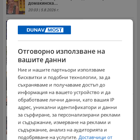
домакинска...
20:03 | 5.8.2026 г.
От 2 август влизат в сила нови правила при...
11:12 | 2.8.2026 г.
Мъж загина след скок в реката до Къпиновския...
Отговорно използване на
15:20 | 4.8.2026 г.
вашите данни
Ние и нашите партньори използваме
Иван Демерджиев смени трима областни
бисквитки и подобни технологии, за да
директори на...
съхраняваме и получаваме достъп до
13:55 | 5.8.2026 г.
информация на вашето устройство и да
Стотици хиляди пенсии ще бъдат намалени, ако...
обработваме лични данни, като вашия IP
08:14 | 5.8.2026 г.
адрес, уникални идентификатори и данни
за сърфиране, за персонализирани реклами
Миа Халифа спечели 650 000 долара от титлата
и съдържание, измерване на реклами и
на...
съдържание, анализ на аудиторията и
20:08 | 22.7.2026 г.
подобряване на услугите.
Доставчици от