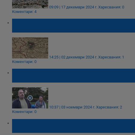
09:09 | 17 декември 2024 г.
Харесвания: 0
Коментари: 4
България е трета в Европа по брой
археологически паметници
14:25 | 02 декември 2024 г.
Харесвания: 1
Коментари: 0
Откриха римска железодобивна пещ край
Троян
10:37 | 03 ноември 2024 г.
Харесвания: 2
Коментари: 0
Да преоткрием паметниците на
българската култура!