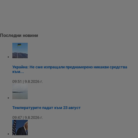
Таргетиране
Функционалност
Последни новини
Некласифицирани
Украйна: Не сме изпращали преднамерено никакви средства
към...
Строго необходимо
Ефективност
09:51 | 9.8.2026 г.
Таргетиране
Функционалност
Некласифицирани
Температурите падат към 23 август
Строго необходимите бисквитки позволяват основната
функционалност на уебсайта, като потребителско
09:47 | 9.8.2026 г.
влизане и управление на акаунта. Уебсайтът не може да
се използва правилно без строго необходими
бисквитки.
Валиден