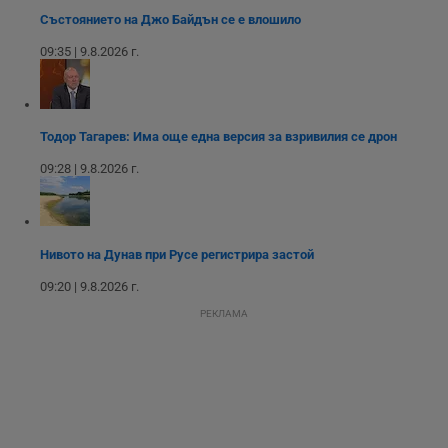
Име
Доставчик
/
Домейн
О
до
Състоянието на Джо Байдън се е влошило
__RequestVerificationToken
Сесия
Т
Microsoft
09:35 | 9.8.2026 г.
п
Corporation
ф
www.dunavmost.com
з
п
и
п
Тодор Тагарев: Има още една версия за взривилия се дрон
A
т
е
09:28 | 9.8.2026 г.
д
н
п
с
у
и
Нивото на Дунав при Русе регистрира застой
ф
н
09:20 | 9.8.2026 г.
м
Т
РЕКЛАМА
и
п
у
з
б
VISITOR_PRIVACY_METADATA
5 месеца
Т
YouTube
4
с
.youtube.com
седмици
с