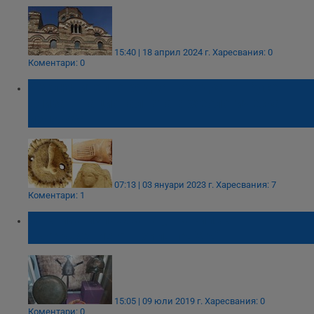
15:40 | 18 април 2024 г.
Харесвания: 0
Коментари: 0
Изключително рядка находка от Русе
влиза в националната археологическа
изложба
07:13 | 03 януари 2023 г.
Харесвания: 7
Коментари: 1
Откриха изложбата „Тракийско
въоръжение от I хил. пр. Хр.“
15:05 | 09 юли 2019 г.
Харесвания: 0
Коментари: 0