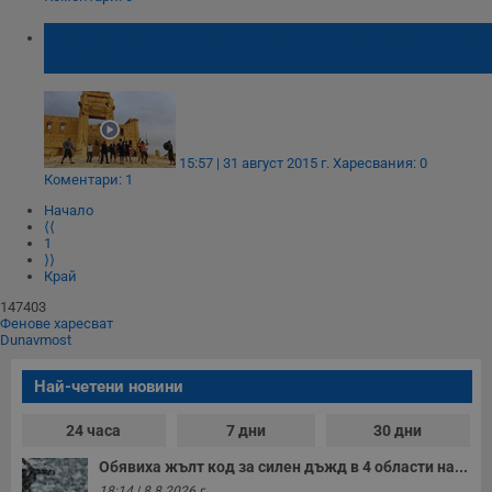
Ислямска Държава разруши храмът Бел в
Палмира
15:57 | 31 август 2015 г.
Харесвания: 0
Коментари: 1
Начало
⟨⟨
1
⟩⟩
Край
147403
Фенове харесват
Dunavmost
Най-четени новини
24 часа
7 дни
30 дни
Обявиха жълт код за силен дъжд в 4 области на...
18:14 | 8.8.2026 г.