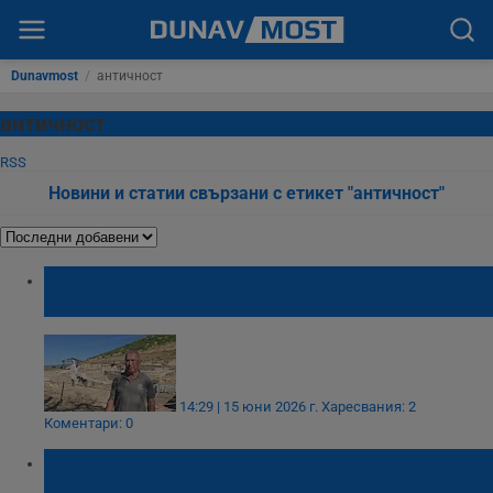
Dunavmost
/
античност
античност
RSS
Новини и статии свързани с етикет "античност"
Людмил Вагалински: Надпис доказа храм
на Херакъл
14:29 | 15 юни 2026 г.
Харесвания: 2
Коментари: 0
Откриха редки погребения на глигани в
делтата на Нил