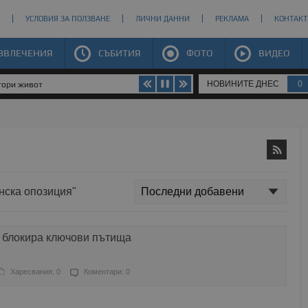
УСЛОВИЯ ЗА ПОЛЗВАНЕ
ЛИЧНИ ДАННИ
РЕКЛАМА
КОНТАКТ
ЗВЛЕЧЕНИЯ
СЪБИТИЯ
ФОТО
ВИДЕО
НОВИНИТЕ ДНЕС
0
втори живот
анска опозиция"
 блокира ключови пътища
Харесвания: 0
Коментари: 0