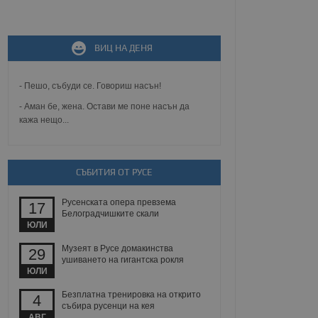
не, зададена от уеб
 ASP.NET MVC
ВИЦ НА ДЕНЯ
спре неразрешеното
т, известно като
тове. Той не съдържа
щожава при затваряне
- Пешо, събуди се. Говориш насън!
- Аман бе, жена. Остави ме поне насън да
ение на съгласието на
кажа нещо...
ст за тяхното
а данни за съгласието
ични политики и
антира, че техните
 сесии.
СЪБИТИЯ ОТ РУСЕ
аничаване между хората
а, за да се правят
Русенската опера превзема
17
хния уебсайт.
Белоградчишките скали
ЮЛИ
сигнализира на
 на бисквитките,
Музеят в Русе домакинства
29
а съответствие и
ушиването на гигантска рокля
ндарти и
ЮЛИ
Безплатна тренировка на открито
ck и предоставя
4
събира русенци на кея
требител използва
йният потребител може
АВГ