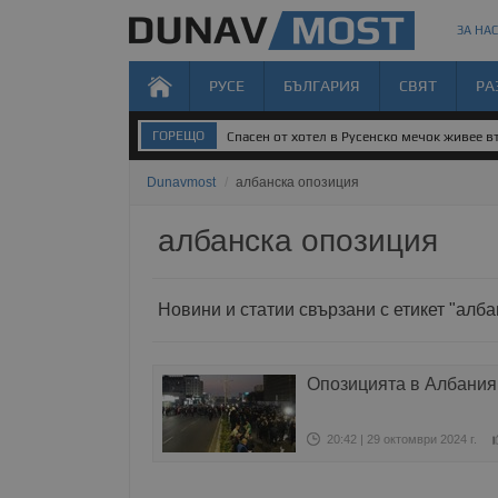
ЗА НАС
РУСЕ
БЪЛГАРИЯ
СВЯТ
РА
ГОРЕЩО
Спасен от хотел в Русенско мечок живее 
Dunavmost
/
албанска опозиция
албанска опозиция
Новини и статии свързани с етикет "алб
Опозицията в Албания
20:42 | 29 октомври 2024 г.