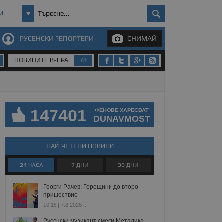
И
РУСЕНСКИ РЕПОРТЕРИ
СНИМАЙ
НОВИНИТЕ ВЧЕРА
78
147401
ФЕНОВЕ ХАРЕСВАТ
DUNAVMOST
НАЙ-ЧЕТЕНИ НОВИНИ
24 ЧАСА
7 ДНИ
30 ДНИ
Георги Рачев: Горещини до второ
пришествие
10:15 | 7.8.2026 г.
Русенски музикант смеси Металика