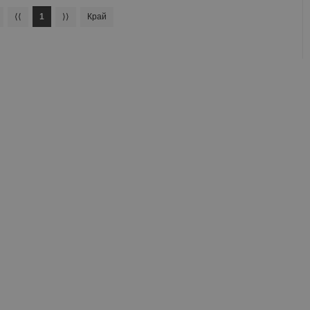
⟨⟨
1
⟩⟩
Край