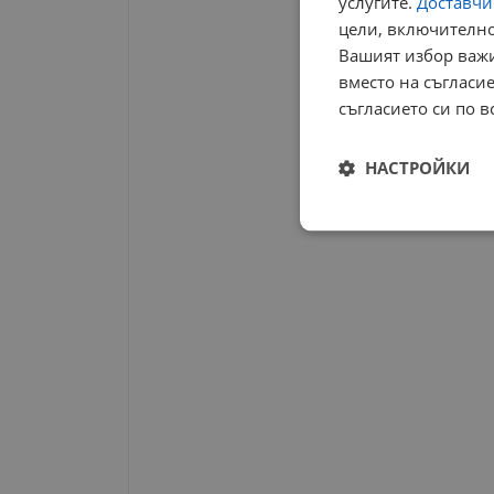
услугите.
Доставчиц
цели, включително
Вашият избор важи
вместо на съгласие
съгласието си по в
НАСТРОЙКИ
Строго
необходимо
Строго н
Строго необходимите б
на акаунта. Уебсайтът 