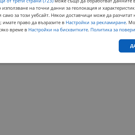
и от трети страни (723)
може също да обработват данните в
 използване на точни данни за геолокация и характеристик
 само за този уебсайт. Някои доставчици може да разчитат 
; имате право да възразите в
Настройки за рекламиране
. М
сяко време в
Настройки на бисквитките
.
Политика за повер
Д
Ефективност
Таргетиране
Функционалност
Н
еобходимо
Ефективност
Таргетиране
Функционалност
Неклас
исквитки позволяват основната функционалност на уебсайта, като потребителско
не може да се използва правилно без строго необходими бисквитки.