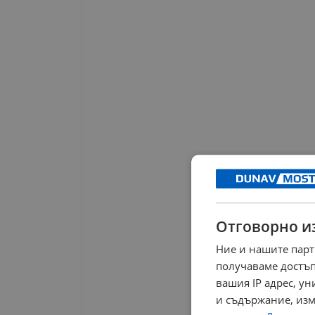
Отговорно и
Ние и нашите парт
получаваме достъп
вашия IP адрес, у
и съдържание, изм