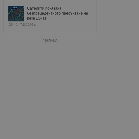
Сателити показаха
безпрецедентното пресъхване на
река Дунав
20:40 | 7.8.2026 г.
РЕКЛАМА