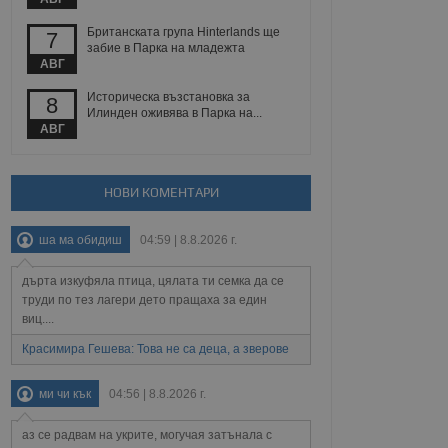
 уебсайт.
Британската група Hinterlands ще
7
забие в Парка на младежта
АВГ
Описание
Историческа възстановка за
8
Илинден оживява в Парка на...
АВГ
ребителски
елското поведение и
раници на сайта. Тя
яване на сайта. Тя
не на прегледи на
формация, която е
взаимодействат с
нкционалност в целия
прекарано на
НОВИ КОМЕНТАРИ
редпочитанията на
 сайтове; тя може
остта на социалните
тора на сайта.
използва новата или
ша ма обидиш
04:59 | 8.8.2026 г.
елски взаимодействия
нето и потребителския
дърта изкуфяла птица, цялата ти семка да се
труди по тез лагери дето пращаха за един
рез събиране на данни
 помага за
виц....
отребителите се
тапите на тестване.
Красимира Гешева: Това не са деца, а зверове
тистически данни,
 броя на посещенията,
ми чи кък
04:56 | 8.8.2026 г.
 са били заредени.
елския опит.
аз се радвам на укрите, могучая затънала с
я за потребителското