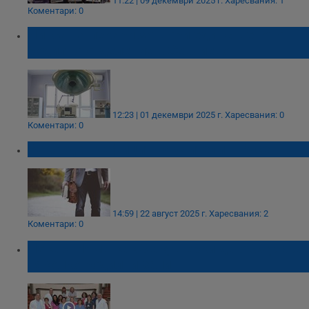
11:22 | 09 декември 2025 г.
Харесвания: 1
Коментари: 0
Липса на лекари затвори единственото
родилно отделение в Севлиево
12:23 | 01 декември 2025 г.
Харесвания: 0
Коментари: 0
Рекорден дефицит на учители в Русе
14:59 | 22 август 2025 г.
Харесвания: 2
Коментари: 0
Лекар: Няма как 3 акушерки да обслужват
няколко родилни зали