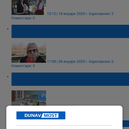
13:12 | 18 януари 2025 г.
Харесвания: 2
Коментари: 0
Д-р Таня Праматарова: Всички бебета от
клипа са в отлично състояние
17:08 | 08 януари 2025 г.
Харесвания: 0
Коментари: 0
Русенка роди първите близнаци за 2025
година в МБАЛ - Тутракан
15:36 | 08 януари 2025 г.
Харесвания: 0
Коментари: 0
Празнуваме Бабинден