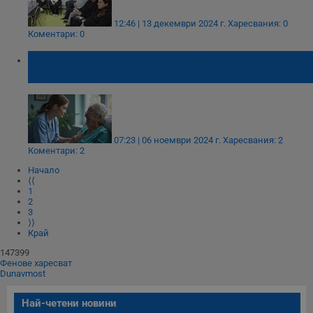
12:46 | 13 декември 2024 г.
Харесвания: 0
Коментари: 0
2066 лева минимална заплата за
медицинските сестри
Строго необходимо
Ефективност
Таргетиране
Функционалност
Некласифицирани
07:23 | 06 ноември 2024 г.
Харесвания: 2
Строго необходимите бисквитки позволяват основната
Коментари: 2
функционалност на уебсайта, като потребителско
влизане и управление на акаунта. Уебсайтът не може да
Начало
се използва правилно без строго необходими
⟨⟨
бисквитки.
1
2
Валиден
3
Име
Доставчик
/
Домейн
О
до
⟩⟩
Край
__RequestVerificationToken
Сесия
Т
Microsoft
п
147399
Corporation
ф
Фенове харесват
www.dunavmost.com
з
Dunavmost
п
и
п
Най-четени новини
A