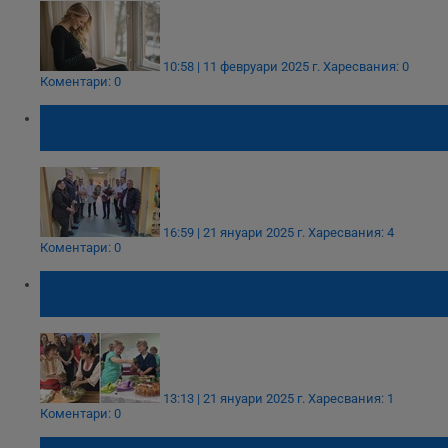
10:58 | 11 февруари 2025 г.
Харесвания: 0
Коментари: 0
Две бебета се родиха на Бабинден в
болницата в Тутракан
16:59 | 21 януари 2025 г.
Харесвания: 4
Коментари: 0
Болници "Канев" и "Медика" отбелязаха
Деня на родилната помощ
13:13 | 21 януари 2025 г.
Харесвания: 1
Коментари: 0