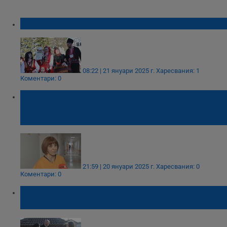
Бабинден е!
08:22 | 21 януари 2025 г.
Харесвания: 1
Коментари: 0
Акушерката Нина Пълова: В "Майчин дом"
разбираш, че животът е най-важното
нещо
21:59 | 20 януари 2025 г.
Харесвания: 0
Коментари: 0
Седем деца се родили в Басарбово през
изминалата година