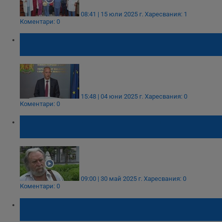
08:41 | 15 юли 2025 г.
Харесвания: 1
Коментари: 0
Обучението на медицински сестри и
акушерки става безплатно
15:48 | 04 юни 2025 г.
Харесвания: 0
Коментари: 0
Д-р Ивайло Лазаров: Справяме се на
мускули, на стероиди
09:00 | 30 май 2025 г.
Харесвания: 0
Коментари: 0
Русенка застана начело на
Консултативния съвет на акушерките