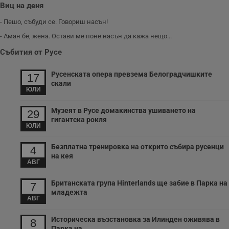
Виц на деня
- Пешо, събуди се. Говориш насън!
- Аман бе, жена. Остави ме поне насън да кажа нещо...
Събития от Русе
Русенската опера превзема Белоградчишките
17
скали
ЮЛИ
Музеят в Русе домакинства ушиването на
29
гигантска рокля
ЮЛИ
Безплатна тренировка на открито събира русенци
4
на кея
АВГ
Британската група Hinterlands ще забие в Парка на
7
младежта
АВГ
Историческа възстановка за Илинден оживява в
8
Парка на...