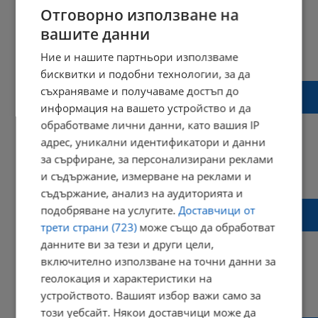
Отговорно използване на
вашите данни
07:38 | 08 януари 2025 г.
Харесвания: 0
Ние и нашите партньори използваме
Коментари: 0
бисквитки и подобни технологии, за да
Акушерка подаде оставка след
съхраняваме и получаваме достъп до
скандалния клип в сливенската болница
информация на вашето устройство и да
обработваме лични данни, като вашия IP
адрес, уникални идентификатори и данни
за сърфиране, за персонализирани реклами
11:25 | 05 януари 2025 г.
Харесвания: 3
и съдържание, измерване на реклами и
Коментари: 0
съдържание, анализ на аудиторията и
Галя Кондева разпореди спешна проверка
подобряване на услугите.
Доставчици от
в болницата в Сливен
трети страни (723)
може също да обработват
данните ви за тези и други цели,
включително използване на точни данни за
геолокация и характеристики на
16:35 | 04 януари 2025 г.
Харесвания: 0
устройството. Вашият избор важи само за
Коментари: 0
този уебсайт. Някои доставчици може да