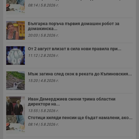
р
08:14 | 5.8.2026 г.
п
н
п
к
Българка поръча първия домашен робот за
ч
домакинска...
п
с
20:03 | 5.8.2026 г.
б
__cf_bm
29
Т
Cloudflare Inc.
От 2 август влизат в сила нови правила при...
минути
с
.twitter.com
11:12 | 2.8.2026 г.
59
р
секунди
м
б
о
у
Мъж загина след скок в реката до Къпиновския...
п
15:20 | 4.8.2026 г.
о
и
т
Иван Демерджиев смени трима областни
receive-cookie-deprecation
.hit.gemius.pl
1 година
Т
директори на...
с
с
13:55 | 5.8.2026 г.
н
н
Стотици хиляди пенсии ще бъдат намалени, ако...
п
08:14 | 5.8.2026 г.
б
п
с
о