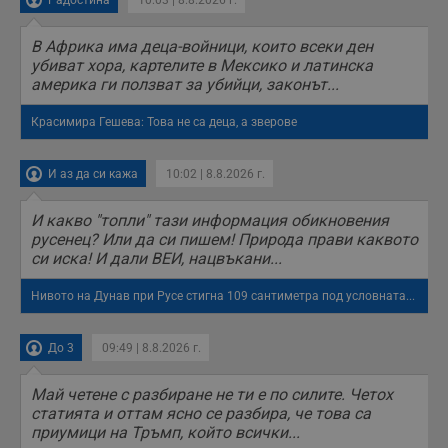
Радостина
10:03 | 8.8.2026 г.
В Африка има деца-войници, които всеки ден
убиват хора, картелите в Мексико и латинска
америка ги ползват за убийци, законът...
Красимира Гешева: Това не са деца, а зверове
И аз да си кажа
10:02 | 8.8.2026 г.
И какво "топли" тази информация обикновения
русенец? Или да си пишем! Природа прави каквото
си иска! И дали ВЕИ, нацвъкани...
Нивото на Дунав при Русе стигна 109 сантиметра под условната...
До 3
09:49 | 8.8.2026 г.
Май четене с разбиране не ти е по силите. Четох
статията и оттам ясно се разбира, че това са
приумици на Тръмп, който всички...