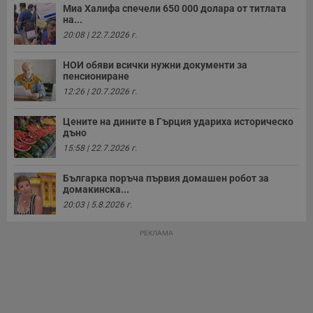
Миа Халифа спечели 650 000 долара от титлата
с
на...
а
р
20:08 | 22.7.2026 г.
у
з
з
НОИ обяви всички нужни документи за
п
пенсиониране
ASP.NET_SessionId
Сесия
Т
Microsoft
12:26 | 20.7.2026 г.
с
Corporation
D
www.dunavmost.com
п
Цените на дините в Гърция удариха историческо
и
дъно
т
к
15:58 | 22.7.2026 г.
п
и
у
Българка поръча първия домашен робот за
р
домакинска...
к
20:03 | 5.8.2026 г.
п
д
д
РЕКЛАМА
п
у
Доставчик
/
Валиден
Валиден