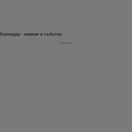
поведение и
предпочитания.
Тази информация
се използва, за да
се оптимизира
представянето на
уебсайта и да
направят
Календар - новини и събития
рекламните
съобщения по-
важни за
РЕКЛАМА
потребителя.