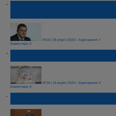
Кметът на Перник обяви временно
решение на кризата в родилното
отделение
09:26 | 28 април 2025 г.
Харесвания: 1
Коментари: 0
Кризата с акушерките оставя Перник без
родилно отделение
20:55 | 24 април 2025 г.
Харесвания: 0
Коментари: 0
Силви Кирилов: У нас няма и не се
очертава дефицит на акушерки