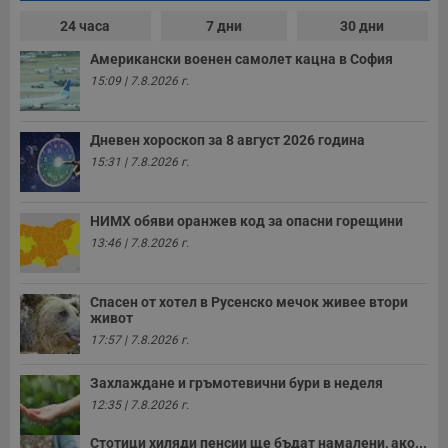
т
е
24 часа
7 дни
30 дни
д
н
Американски военен самолет кацна в София
п
с
15:09 | 7.8.2026 г.
у
и
ф
н
Дневен хороскоп за 8 август 2026 година
м
15:31 | 7.8.2026 г.
Т
и
п
у
НИМХ обяви оранжев код за опасни горещини
з
б
13:46 | 7.8.2026 г.
VISITOR_PRIVACY_METADATA
5 месеца
Т
YouTube
4
с
.youtube.com
седмици
с
Спасен от хотел в Русенско мечок живее втори
с
живот
п
и
17:57 | 7.8.2026 г.
п
т
в
Захлаждане и гръмотевични бури в неделя
с
з
12:35 | 7.8.2026 г.
с
п
Стотици хиляди пенсии ще бъдат намалени, ако...
о