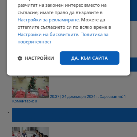
Скандал в сливенската болница:
разчитат на законен интерес вместо на
Служителки танцуваха с новородени
съгласие; имате право да възразите в
бебета на поп фолк музика
Настройки за рекламиране
. Можете да
оттеглите съгласието си по всяко време в
Настройки на бисквитките
.
Политика за
поверителност
16:03 | 04 януари 2025 г.
Харесвания: 1
Коментари: 1
НАСТРОЙКИ
ДА, КЪМ САЙТА
Русенски лекари посрещат Бъдни вечер в
очакване на нов живот
Строго
Ефективност
необходимо
20:37 | 24 декември 2024 г.
Харесвания: 1
Коментари: 0
Таргетиране
Функционалност
Бъдещи майки получиха ценни съвети в
АГ-комплекс Русе
Некласифицирани