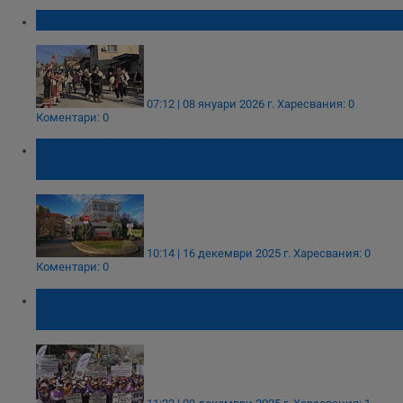
Отбелязваме Бабинден
07:12 | 08 януари 2026 г.
Харесвания: 0
Коментари: 0
УМБАЛ "Канев" отваря родилното
отделение за бъдещи родители
10:14 | 16 декември 2025 г.
Харесвания: 0
Коментари: 0
Здравните специалисти започват протести
в цялата страна