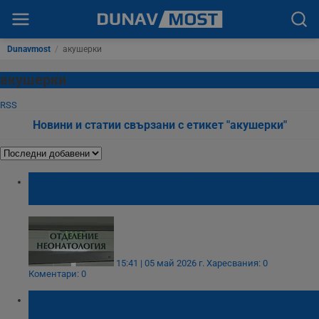
Dunavmost
/
акушерки
акушерки
RSS
Новини и статии свързани с етикет "акушерки"
Безплатно обучение привлича все повече
бъдещи акушерки в Русе
15:41 | 05 май 2026 г.
Харесвания: 0
Коментари: 0
Иван Иванов: Медиците са пазители на
най-ценния дар