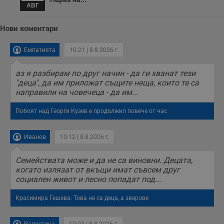
АВГ
Нови коментари
Емпатията
10:21 | 8.8.2026 г.
аз я разбирам по друг начин - да ги хванат тези
"деца", да им приложат същите неща, които те са
направили на човечеца - да им...
Побоят над Георги Кузев е продължил повече от час
Иванов
10:12 | 8.8.2026 г.
Семействата може и да не са виновни. Децата,
когато излязат от вкъщи имат съвсем друг
социален живот и лесно попадат под...
Красимира Гешева: Това не са деца, а зверове