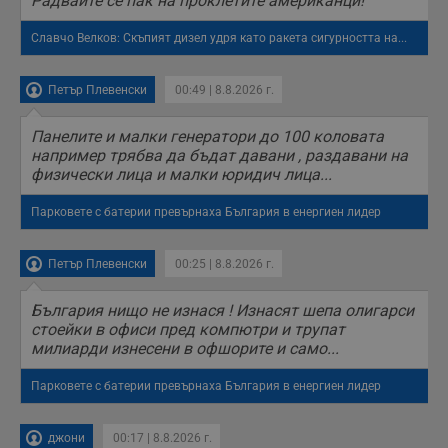
Радвайте се пак на проклетите американци!
с
с
н
Славчо Велков: Скъпият дизел удря като ракета сигурността на...
н
п
б
Петър Плевенски
00:49 | 8.8.2026 г.
п
с
о
Панелите и малки генератори до 100 коловата
с
а
например трябва да бъдат давани , раздавани на
р
физически лица и малки юридич лица...
у
з
з
Парковете с батерии превърнаха България в енергиен лидер
п
ASP.NET_SessionId
Сесия
Т
Microsoft
с
Петър Плевенски
00:25 | 8.8.2026 г.
Corporation
D
www.dunavmost.com
п
и
България нищо не изнася ! Изнасят шепа олигарси
т
стоейки в офиси пред компютри и трупат
к
милиарди изнесени в офшорите и само...
п
и
у
Парковете с батерии превърнаха България в енергиен лидер
р
к
п
д
джони
00:17 | 8.8.2026 г.
д