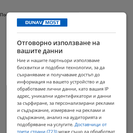
Последни новини
Отговорно използване на
Наталия Ефремова: Минималната заплата няма да е 620 евро
вашите данни
21:03 | 7.8.2026 г.
Ние и нашите партньори използваме
бисквитки и подобни технологии, за да
съхраняваме и получаваме достъп до
Сенатът на САЩ одобри нов пакет санкции срещу Русия
информация на вашето устройство и да
обработваме лични данни, като вашия IP
20:57 | 7.8.2026 г.
адрес, уникални идентификатори и данни
за сърфиране, за персонализирани реклами
и съдържание, измерване на реклами и
Парковете с батерии превърнаха България в енергиен лидер
съдържание, анализ на аудиторията и
подобряване на услугите.
Доставчици от
20:54 | 7.8.2026 г.
трети страни (723)
може също да обработват