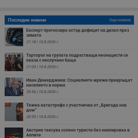
A
т
е
д
Последни новини
н
Още новини
п
с
Експерт прогнозира остър дефицит на дизел през
у
зимата
и
ф
21:18 | 10.8.2026 г.
н
м
Т
Тарторът на групата подрастващи неонацисти се
и
оказа с неслучаен баща
п
21:03 | 10.8.2026 г.
у
з
б
Иван Демерджиев: Социалните мрежи превръщат
насилието в норма
VISITOR_PRIVACY_METADATA
5 месеца
Т
YouTube
4
с
.youtube.com
20:56 | 10.8.2026 г.
седмици
с
с
п
Тежка катастрофа с участничка от „Бригада нов
и
дом“
п
т
20:55 | 10.8.2026 г.
в
с
з
Австрия таксува солено туристи без екипировка в
с
Алпите
п