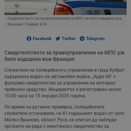
Свидетелството за правоуправление на МПС уж било издадено във
Франция
/ Снимка: БТА
Facebook
Twitter
Telegram
Свидетелството за правоуправление на МПС уж
било издадено във Франция
Служители на полицейското управление в град Кубрат
задържаха водач на автомобил марка „Ауди А6" с
фалшиво свидетелство за управление на моторно
превозно средство. Инцидентът е регистриран около
10:00 часа на 15 януари 2025 година.
По време на рутинна проверка, полицейските
служители установили, че 41-годишният водач от село
Малко Враново, област Русе, се опитал да заблуди
органите на реда с неистинско свидетелство за