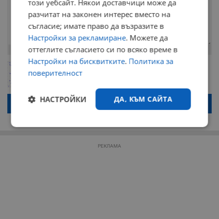
този уебсайт. Някои доставчици може да
разчитат на законен интерес вместо на
съгласие; имате право да възразите в
Настройки за рекламиране
. Можете да
оттеглите съгласието си по всяко време в
Остават
2000
символа
Настройки на бисквитките
.
Политика за
ОБНОВИ
Поради зачестилите злоупотреби в сайта, за да оставите анонимен
поверителност
коментар или да гласувате изискваме да се идентифицирате с
google акаунт.
НАСТРОЙКИ
ДА, КЪМ САЙТА
Натискайки на бутона "Вход с google" по-долу, коментарът ви ще
бъде публикуван анонимно под псевдонима който сте попълнили
по-горе в полето "Твоето име". Никаква лична информация за вас
няма да бъде съхранявана при нас или показвана на други
Строго
Ефективност
потребители.
необходимо
РЕКЛАМА
Таргетиране
Функционалност
Некласифицирани