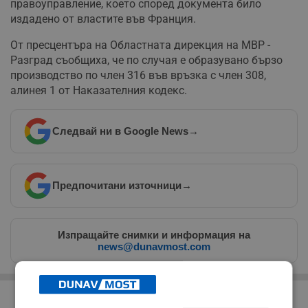
правоуправление, което според документа било
издадено от властите във Франция.
От пресцентъра на Областната дирекция на МВР -
Разград съобщиха, че по случая е образувано бързо
производство по член 316 във връзка с член 308,
алинея 1 от Наказателния кодекс.
Следвай ни в Google News
→
Предпочитани източници
→
Изпращайте снимки и информация на
news@dunavmost.com
РЕКЛАМА