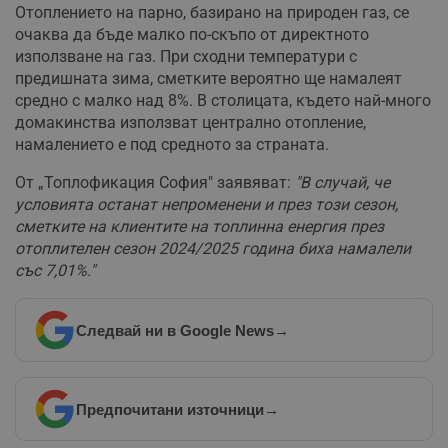
ф
Отоплението на парно, базирано на природен газ, се
www.dunavmost.com
з
очаква да бъде малко по-скъпо от директното
п
и
използване на газ. При сходни температури с
п
предишната зима, сметките вероятно ще намалеят
A
т
средно с малко над 8%. В столицата, където най-много
е
домакинства използват централно отопление,
д
н
намалението е под средното за страната.
п
с
у
От „Топлофикация София" заявяват:
"В случай, че
и
условията останат непроменени и през този сезон,
ф
н
сметките на клиентите на топлинна енергия през
м
отоплителен сезон 2024/2025 година биха намалели
Т
и
със 7,01%."
п
у
з
б
Следвай ни в Google News
→
VISITOR_PRIVACY_METADATA
5 месеца
Т
YouTube
4
с
.youtube.com
седмици
с
с
п
Предпочитани източници
→
и
п
т