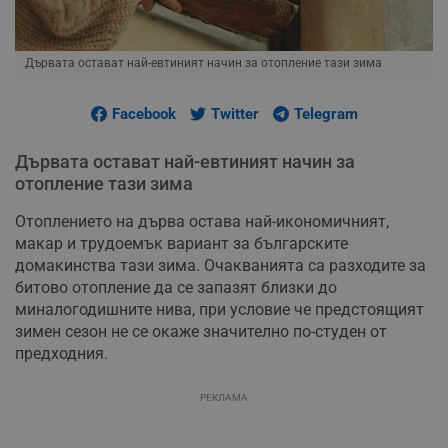
Дървата остават най-евтиният начин за отопление тази зима
Facebook
Twitter
Telegram
Дървата остават най-евтиният начин за
отопление тази зима
Отоплението на дърва остава най-икономичният,
макар и трудоемък вариант за българските
домакинства тази зима. Очакванията са разходите за
битово отопление да се запазят близки до
миналогодишните нива, при условие че предстоящият
зимен сезон не се окаже значително по-студен от
предходния.
РЕКЛАМА