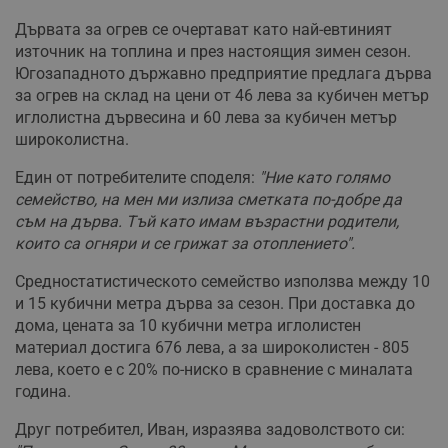
Дървата за огрев се очертават като най-евтиният
източник на топлина и през настоящия зимен сезон.
Югозападното държавно предприятие предлага дърва
за огрев на склад на цени от 46 лева за кубичен метър
иглолистна дървесина и 60 лева за кубичен метър
широколистна.
Един от потребителите споделя:
"Ние като голямо
семейство, на мен ми излиза сметката по-добре да
съм на дърва. Тъй като имам възрастни родители,
които са огняри и се грижат за отоплението".
Средностатистическото семейство използва между 10
и 15 кубични метра дърва за сезон. При доставка до
дома, цената за 10 кубични метра иглолистен
материал достига 676 лева, а за широколистен - 805
лева, което е с 20% по-ниско в сравнение с миналата
година.
Друг потребител, Иван, изразява задоволството си: