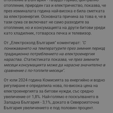
отопление, природен газ и електричество, показва, че
през изминалата година най-висока е била сметката
за електроенергия. Основната причина за това е, че в
тази сума се включват не само разходите за
отопление, но и консумацията на други битови уреди
като хладилник, готварска печка и телевизор.
От „Електрохолд България" коментират:
"С
понижаването на температурите през зимния период
традиционно потреблението на електроенергия
нараства. Статистиката показва, че през зимните
месеци консумацията може да нарасне значително в
сравнение с по-топлите месеци".
От юли 2024 година Комисията за енергийно и водно
регулиране е определила нова, по-висока цена на
електроенергията за битови нужди, със средно
увеличение от 1,8%. Най-голямо е поскъпването в
Западна България - 3,1%, докато в Североизточна
България увеличението е под половин процент.