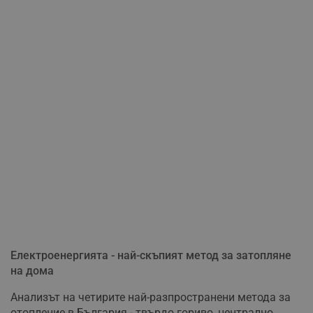
Електроенергията - най-скъпият метод за затопляне
на дома
Анализът на четирите най-разпространени метода за
отопление в България - твърдо гориво, централно