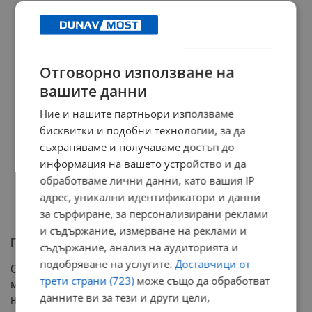
Отговорно използване на
вашите данни
Ние и нашите партньори използваме
бисквитки и подобни технологии, за да
съхраняваме и получаваме достъп до
информация на вашето устройство и да
обработваме лични данни, като вашия IP
адрес, уникални идентификатори и данни
за сърфиране, за персонализирани реклами
и съдържание, измерване на реклами и
Природният газ - алтернатива с потенциал
съдържание, анализ на аудиторията и
подобряване на услугите.
Доставчици от
След дървата, природният газ се нарежда на второ
трети страни (723)
може също да обработват
място по икономичност. Въпреки това, само 4-5% от
данните ви за тези и други цели,
населението в момента използва газ за отопление.