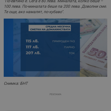
"По-евтино е. Сега е 80 лева. Миналата, колко беше –
100 лева. По-миналата беше па 200 лева. Доволни сме.
Те още, ако намалят, по-хубаво".
Снимка: БНТ
РЕКЛАМА