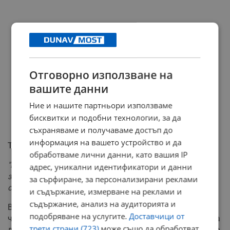
Отговорно използване на
вашите данни
Ние и нашите партньори използваме
бисквитки и подобни технологии, за да
съхраняваме и получаваме достъп до
информация на вашето устройство и да
Тракторите на готовност
обработваме лични данни, като вашия IP
"Не съм убеден, че тракторите няма да излязат, това
адрес, уникални идентификатори и данни
зависи от срещите, които ще проведем тази и другата
за сърфиране, за персонализирани реклами
седмица"
, предупреди Илия Проданов.
и съдържание, измерване на реклами и
съдържание, анализ на аудиторията и
В Националната асоциация на зърнопроизводителите
подобряване на услугите.
Доставчици от
членуват 2400 фирми, обработващи около 17 милиона
трети страни (723)
може също да обработват
декара земя – около 60% от земеделската земя, заета