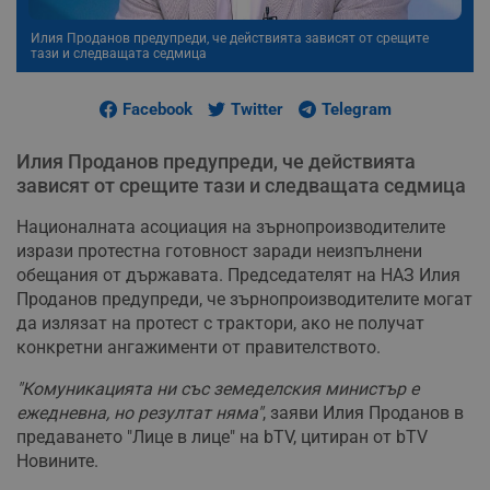
Илия Проданов предупреди, че действията зависят от срещите
тази и следващата седмица
Facebook
Twitter
Telegram
Илия Проданов предупреди, че действията
зависят от срещите тази и следващата седмица
Националната асоциация на зърнопроизводителите
изрази протестна готовност заради неизпълнени
обещания от държавата. Председателят на НАЗ Илия
Проданов предупреди, че зърнопроизводителите могат
да излязат на протест с трактори, ако не получат
конкретни ангажименти от правителството.
"Комуникацията ни със земеделския министър е
ежедневна, но резултат няма"
, заяви Илия Проданов в
предаването "Лице в лице" на bTV, цитиран от bTV
Новините.