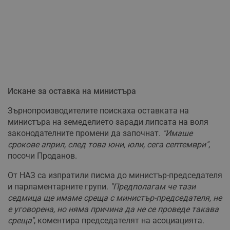
Искане за оставка на министъра
Зърнопроизводителите поискаха оставката на
министъра на земеделието заради липсата на воля
законодателните промени да започнат.
"Имаше
срокове април, след това юни, юли, сега септември"
,
посочи Проданов.
От НАЗ са изпратили писма до министър-председателя
и парламентарните групи.
"Предполагам че тази
седмица ще имаме среща с министър-председателя, не
е уговорена, но няма причина да не се проведе такава
среща"
, коментира председателят на асоциацията.