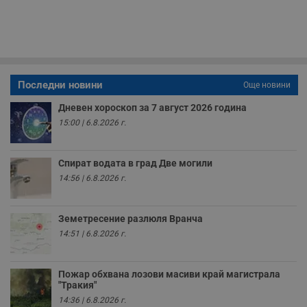
секунди
м
б
о
у
п
о
и
т
Последни новини
Още новини
receive-cookie-deprecation
.hit.gemius.pl
1 година
Т
с
Дневен хороскоп за 7 август 2026 година
с
15:00 | 6.8.2026 г.
н
н
п
б
Спират водата в град Две могили
п
с
14:56 | 6.8.2026 г.
о
с
а
р
Земетресение разлюля Вранча
у
з
14:51 | 6.8.2026 г.
з
п
ASP.NET_SessionId
Сесия
Т
Microsoft
Пожар обхвана лозови масиви край магистрала
с
Corporation
"Тракия"
D
www.dunavmost.com
п
14:36 | 6.8.2026 г.