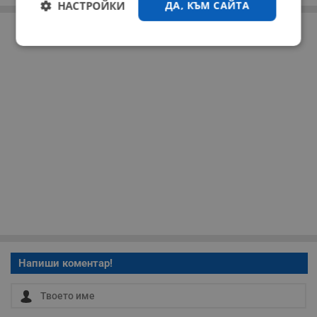
НАСТРОЙКИ
ДА, КЪМ САЙТА
РЕКЛАМА
Строго
Ефективност
необходимо
Таргетиране
Функционалност
Некласифицирани
Напиши коментар!
Строго необходимо
Ефективност
Таргетиране
Функционалност
Некласифицирани