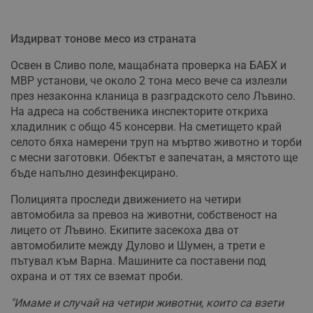
Издирват тонове месо из страната
Освен в Сливо поле, мащабната проверка на БАБХ и
МВР установи, че около 2 тона месо вече са излезли
през незаконна кланица в разградското село Лъвино.
На адреса на собственика инспекторите откриха
хладилник с общо 45 консерви. На сметището край
селото бяха намерени труп на мъртво животно и торби
с месни заготовки. Обектът е запечатан, а мястото ще
бъде напълно дезинфекцирано.
Полицията проследи движението на четири
автомобила за превоз на животни, собственост на
лицето от Лъвино. Екипите засекоха два от
автомобилите между Дулово и Шумен, а трети е
пътувал към Варна. Машините са поставени под
охрана и от тях се вземат проби.
"Имаме и случай на четири животни, които са взети