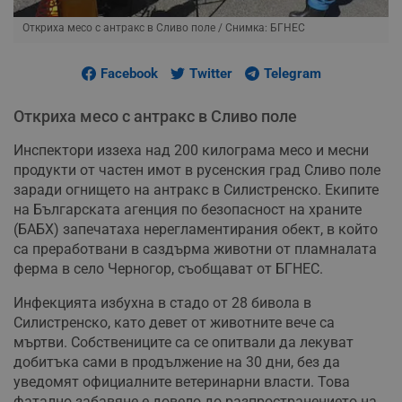
Откриха месо с антракс в Сливо поле
/ Снимка: БГНЕС
Facebook
Twitter
Telegram
Откриха месо с антракс в Сливо поле
Инспектори иззеха над 200 килограма месо и месни
продукти от частен имот в русенския град Сливо поле
заради огнището на антракс в Силистренско. Екипите
на Българската агенция по безопасност на храните
(БАБХ) запечатаха нерегламентирания обект, в който
са преработвани в саздърма животни от пламналата
ферма в село Черногор, съобщават от БГНЕС.
Инфекцията избухна в стадо от 28 бивола в
Силистренско, като девет от животните вече са
мъртви. Собствениците са се опитвали да лекуват
добитъка сами в продължение на 30 дни, без да
уведомят официалните ветеринарни власти. Това
фатално забавяне е довело до разпространението на