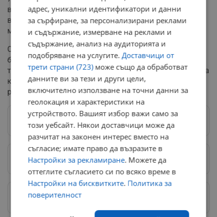
адрес, уникални идентификатори и данни
ваксинираха спешно всички 407 застрашени животни
в населеното място – кози, овце, биволи, коне и
за сърфиране, за персонализирани реклами
магарета.
и съдържание, измерване на реклами и
съдържание, анализ на аудиторията и
От БАБХ припомнят, че антраксът е остра заразна
подобряване на услугите.
Доставчици от
болест, която поразява фатално както животните,
трети страни (723)
може също да обработват
така и хората. Институцията призовава гражданите да
данните ви за тези и други цели,
купуват хранителни продукти единствено от
включително използване на точни данни за
регламентирани и проверени обекти.
геолокация и характеристики на
устройството. Вашият избор важи само за
Следвай ни в Google News
→
този уебсайт. Някои доставчици може да
разчитат на законен интерес вместо на
съгласие; имате право да възразите в
Предпочитани източници
→
Настройки за рекламиране
. Можете да
оттеглите съгласието си по всяко време в
Настройки на бисквитките
.
Политика за
Изпращайте снимки и информация на
поверителност
news@dunavmost.com