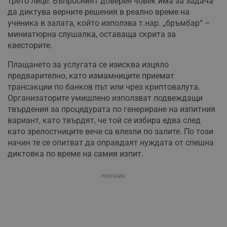
трето лице. Въпросният доверен човек има за задача
да диктува верните решения в реално време на
ученика в залата, който използва т.нар. „бръмбар“ –
миниатюрна слушалка, оставаща скрита за
квесторите.
Плащането за услугата се изисква изцяло
предварително, като измамниците приемат
трансакции по банков път или чрез криптовалута.
Организаторите умишлено използват подвеждащи
твърдения за процедурата по генериране на изпитния
вариант, като твърдят, че той се избира едва след
като зрелостниците вече са влезли по залите. По този
начин те се опитват да оправдаят нуждата от спешна
диктовка по време на самия изпит.
РЕКЛАМА