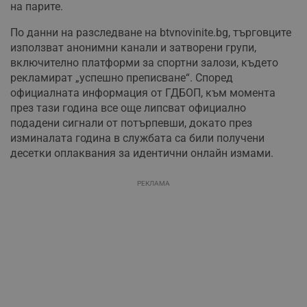
на парите.
По данни на разследване на btvnovinite.bg, търговците
използват анонимни канали и затворени групи,
включително платформи за спортни залози, където
рекламират „успешно преписване“. Според
официалната информация от ГДБОП, към момента
през тази година все още липсват официално
подадени сигнали от потърпевши, докато през
изминалата година в службата са били получени
десетки оплаквания за идентични онлайн измами.
РЕКЛАМА