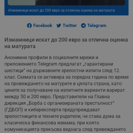
Измамници искат до 200 евро за отлична оценка на матурата
Facebook
Twitter
Telegram
Измамници искат до 200 евро за отлична оценка
на матурата
Анонимни профили в социалните мрежи и
приложението Telegram предлагат „гарантирани
шестици“ на държавните зрелостни изпити след 12.
клас. Схемата се активира за поредна година по време
на провеждането на матурите в цялата страна, като
цените за получаване на изпитните варианти варират
между 50 и 200 евро. Представители на Главна
дирекция „Борба с организираната престъпност“
(ГДБОП) и киберексперти предупреждават
зрелостниците и техните родители, че става дума за
класическа финансова измама, при която
комуникацията прекъсва веднага след превеждането