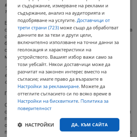
вземат парите бързо и жертвите да не могат да си
и съдържание, измерване на реклами и
търсят правата"
съдържание, анализ на аудиторията и
подобряване на услугите.
Доставчици от
Експертът по киберсигурност допълва, че
трети страни (723)
може също да обработват
съвременните технологии и изкуственият интелект са в
данните ви за тези и други цели,
състояние да решат зрелостния изпит в рамките на
включително използване на точни данни за
броени минути, което обезсмисля купуването на
геолокация и характеристики на
съмнителни „ключове“ с отговори от посредници в
мрежата.
устройството. Вашият избор важи само за
този уебсайт. Някои доставчици може да
"Единственото, което не мога да гарантирам, е, че
разчитат на законен интерес вместо на
есето ще бъде достатъчно емоционално, защото не
съгласие; имате право да възразите в
съм човек
", коментира Танев.
Настройки за рекламиране
. Можете да
Позицията на правоохранителните органи
оттеглите съгласието си по всяко време в
Настройки на бисквитките
.
Политика за
От ГДБОП поясняват, че в преобладаващата част от
поверителност
случаите не се касае за реален теч на информация или
пробив в сигурността на Министерството на
НАСТРОЙКИ
ДА, КЪМ САЙТА
образованието и науката, а за чисти финансови
престъпления. Измамниците залагат на притеснението