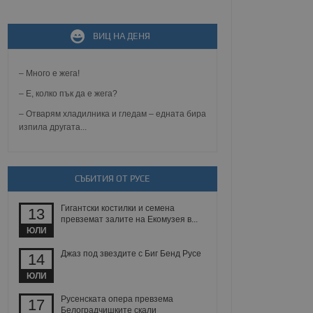
ВИЦ НА ДЕНЯ
не, зададена от уеб
 ASP.NET MVC
спре неразрешеното
т, известно като
– Много е жега!
тове. Той не съдържа
щожава при затваряне
– Е, колко пък да е жега?
– Отварям хладилника и гледам – едната бира
ение на съгласието на
изпила другата...
ст за тяхното
а данни за съгласието
ични политики и
антира, че техните
 сесии.
СЪБИТИЯ ОТ РУСЕ
аничаване между хората
а, за да се правят
Гигантски костилки и семена
хния уебсайт.
13
превземат залите на Екомузея в...
ЮЛИ
сигнализира на
 на бисквитките,
Джаз под звездите с Биг Бенд Русе
14
а съответствие и
ндарти и
ЮЛИ
ck и предоставя
Русенската опера превзема
17
требител използва
Белоградчишките скали