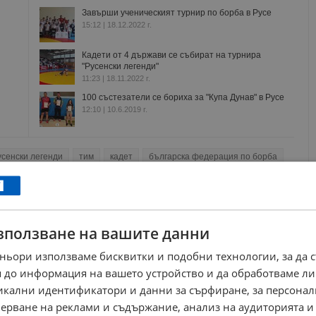
Завърши ученическият турнир по борба в Русе
15:12 | 18.12.2022 г.
Кадети от 4 държави се събират на турнира
"Русенски легенди"
11:23 | 18.11.2022 г.
100 състезатели се бориха за "Купа Дунав" в Русе
12:10 | 10.6.2019 г.
усенски легенди
тим
кадет
българска федерация по борба
РЕКЛАМА
зползване на вашите данни
ньори използваме бисквитки и подобни технологии, за да 
 до информация на вашето устройство и да обработваме ли
никални идентификатори и данни за сърфиране, за персона
ерване на реклами и съдържание, анализ на аудиторията и