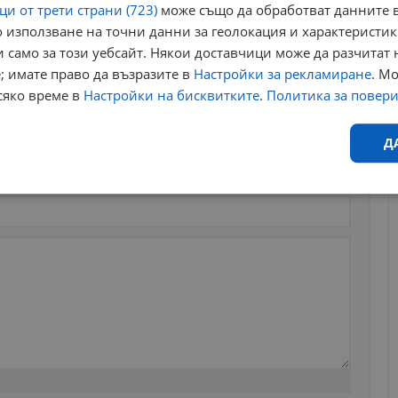
и от трети страни (723)
може също да обработват данните в
 използване на точни данни за геолокация и характеристик
 само за този уебсайт. Някои доставчици може да разчитат 
; имате право да възразите в
Настройки за рекламиране
. М
сяко време в
Настройки на бисквитките
.
Политика за повер
Д
Ефективност
Таргетиране
Функционалност
Н
еобходимо
Ефективност
Таргетиране
Функционалност
Неклас
исквитки позволяват основната функционалност на уебсайта, като потребителско
не може да се използва правилно без строго необходими бисквитки.