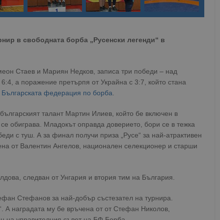
рнир в свободната борба „Русенски легенди“ в
меон Стаев и Мариян Недков, записа три победи – над
6:4, а поражение претърпя от Украйна с 3:7, който стана
т
Българската федерация по борба
.
ългарският талант Мартин Илиев, който бе включен в
 се обиграва. Младокът оправда доверието, бори се в тежка
обеди с туш. А за финал получи приза „Русе“ за най-атрактивен
чена от Валентин Ангелов, национален селекционер и старши
лдова, следван от Унгария и втория тим на България.
ефан Стефанов за най-добър състезател на турнира.
. А наградата му бе връчена от от Стефан Николов,
ен на управителния съвет на БФ Борба.