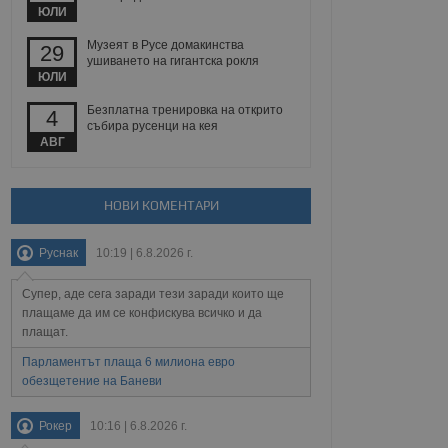
йният потребител може
ЮЛИ
 уебсайт.
Музеят в Русе домакинства
29
ушиването на гигантска рокля
ЮЛИ
Описание
Безплатна тренировка на открито
4
събира русенци на кея
ребителски
елското поведение и
АВГ
раници на сайта. Тя
яване на сайта. Тя
не на прегледи на
формация, която е
взаимодействат с
нкционалност в целия
прекарано на
редпочитанията на
НОВИ КОМЕНТАРИ
 сайтове; тя може
остта на социалните
тора на сайта.
използва новата или
Руснак
10:19 | 6.8.2026 г.
елски взаимодействия
нето и потребителския
Супер, аде сега заради тези заради които ще
рез събиране на данни
плащаме да им се конфискува всичко и да
 помага за
плащат.
отребителите се
тапите на тестване.
Парламентът плаща 6 милиона евро
обезщетение на Баневи
тистически данни,
 броя на посещенията,
 са били заредени.
елския опит.
Рокер
10:16 | 6.8.2026 г.