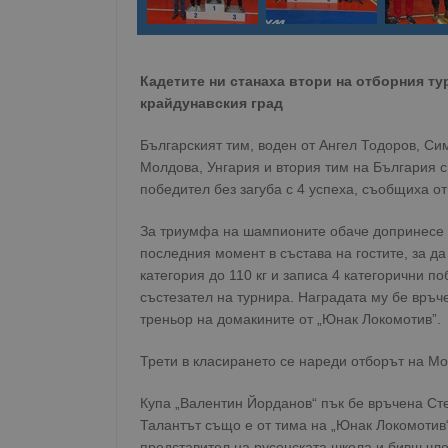
Кадетите ни станаха втори на отборния ту
крайдунавския град
Българският тим, воден от Ангел Тодоров, Си
Молдова, Унгария и втория тим на България с 
победител без загуба с 4 успеха, съобщиха о
За триумфа на шампионите обаче допринесе б
последния момент в състава на гостите, за да
категория до 110 кг и записа 4 категорични п
състезател на турнира. Наградата му бе връ
треньор на домакините от „Юнак Локомотив”.
Трети в класирането се нареди отборът на Мо
Купа „Валентин Йорданов“ пък бе връчена Ст
Талантът също е от тима на „Юнак Локомотив“
представител на русенската школа и бивш чл