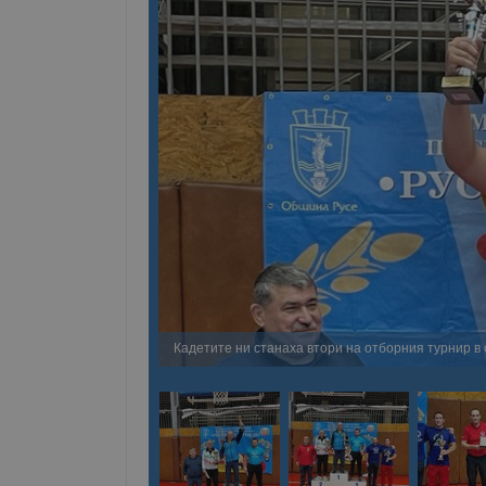
Кадетите ни станаха втори на отборния турнир в