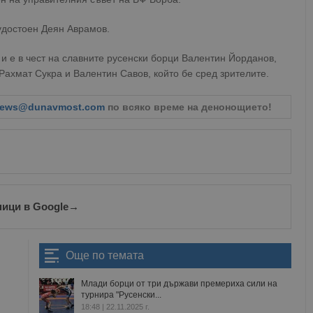
удостоен Деян Аврамов.
и е в чест на славните русенски борци Валентин Йорданов,
Рахмат Сукра и Валентин Савов, който бе сред зрителите.
ews@dunavmost.com
по всяко време на денонощието!
ници в Google
→
Още по темата
Млади борци от три държави премериха сили на
турнира "Русенски...
18:48 | 22.11.2025 г.