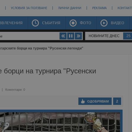
УСЛОВИЯ ЗА ПОЛЗВАНЕ
ЛИЧНИ ДАННИ
РЕКЛАМА
КОНТАКТ
ЗВЛЕЧЕНИЯ
СЪБИТИЯ
ФОТО
ВИДЕО
НОВИНИТЕ ДНЕС
25
че
гарските борци на турнира "Русенски легенди"
е борци на турнира "Русенски
Коментари: 0
2
ОДОБРЯВАМ