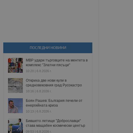
ПОСЛЕДНИ НОВИНИ
МВР удари търговците на ментета в
комплекс "Златни пясъци"
10:20 | 6.8.2026 г.
Откриха две нови кули в
средновековния град Русокастро
10:16 | 6.8.2026 г.
Боян Рашев: България печели от
енергийната криза
10:13 | 6.8.2026 г.
Бившето летище "Доброславци"
става мащабен космически център
09:53 | 6.8.2026 г.