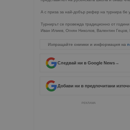
А с приза за най-добър рефер на турнира бе 
Турнирът се провежда традиционно от години 
Иван Илиев, Огнян Николов, Валентин Гецов, 
Изпращайте снимки и информация на
n
Следвай ни в Google News
→
Добави ни в предпочитани източ
РЕКЛАМА