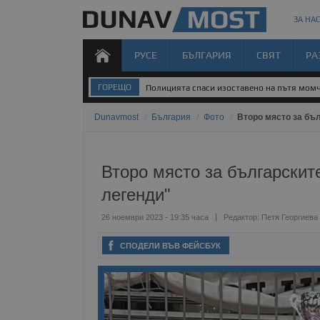
ЗА НАС
РУСЕ
БЪЛГАРИЯ
СВЯТ
РА
ГОРЕЩО
Полицията спаси изоставено на пътя мом
Dunavmost
/
България
/
Фото
/
Второ място за бъл
Второ място за българскит
легенди"
26 ноември 2023 - 19:35 часа
Редактор:
Петя Георгиева
СПОДЕЛИ ВЪВ ФЕЙСБУК