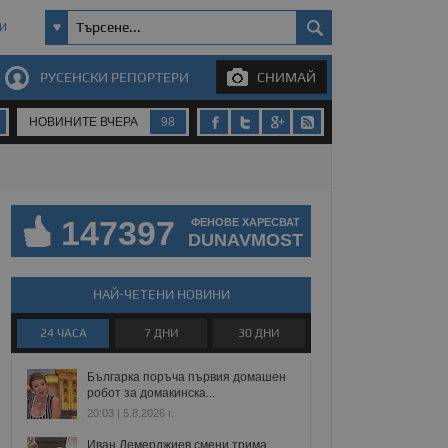
И
РУСЕНСКИ РЕПОРТЕРИ
СНИМАЙ
НОВИНИТЕ ВЧЕРА
98
147397
ФЕНОВЕ ХАРЕСВАТ
DUNAVMOST
НАЙ-ЧЕТЕНИ НОВИНИ
24 ЧАСА
7 ДНИ
30 ДНИ
Българка поръча първия домашен
робот за домакинска...
20:03 | 5.8.2026 г.
Иван Демерджиев смени трима