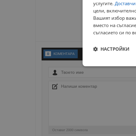
услугите.
Доставчиц
цели, включително
Вашият избор важи
вместо на съгласие
съгласието си по в
НАСТРОЙКИ
0
KОМЕНТАРA
Строго
необходимо
Строго н
Строго необходимите б
Остават
2000
символа
на акаунта. Уебсайтът 