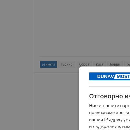
етикети
турнир
борба
купа
борци
р
Отговорно и
Ние и нашите парт
получаваме достъп
вашия IP адрес, у
и съдържание, изм