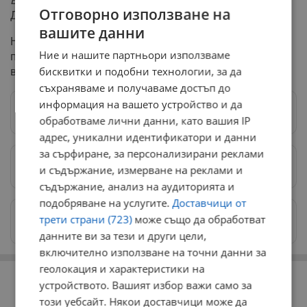
Европа и да се почувстват европейци
”, каза Милчо
Отговорно използване на
Данов.
вашите данни
Недоволните заявиха, че протестните им действия ще
Ние и нашите партньори използваме
продължат докато искането им за достойно трудово
бисквитки и подобни технологии, за да
възнаграждение не бъде удовлетворено.
съхраняваме и получаваме достъп до
информация на вашето устройство и да
Следвай ни в Google News
→
обработваме лични данни, като вашия IP
адрес, уникални идентификатори и данни
за сърфиране, за персонализирани реклами
Предпочитани източници
→
и съдържание, измерване на реклами и
съдържание, анализ на аудиторията и
подобряване на услугите.
Доставчици от
Изпращайте снимки и информация на
трети страни (723)
може също да обработват
news@dunavmost.com
данните ви за тези и други цели,
включително използване на точни данни за
геолокация и характеристики на
РЕКЛАМА
устройството. Вашият избор важи само за
този уебсайт. Някои доставчици може да