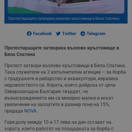
Протестиращите затвориха възлово кръстовище в Бяла Слатина
Facebook
Twitter
Telegram
Протестиращите затвориха възлово кръстовище в
Бяла Слатина
Протест затвори възлово кръстовище в Бяла Слатина.
Така служители на 2 изпълнителни агенции – за борба
с градушките и рибарство и аквакултури, изразиха
недоволството си. Хората, които дойдоха от цяла
Северозападна България твърдят, че
възнагражденията им са мизерно малки и искат
увеличение на заплатите в размер поне на 15%,
предаде
NOVA
.
Горе-долу между 10 и 17 лева на ден остават на
хората, които работят на площадката за борба с