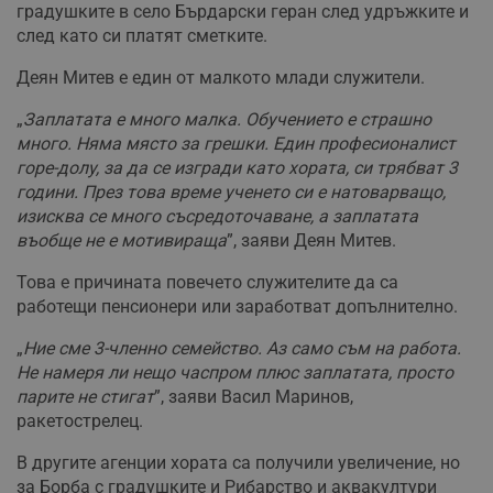
градушките в село Бърдарски геран след удръжките и
след като си платят сметките.
Деян Митев е един от малкото млади служители.
„
Заплатата е много малка. Обучението е страшно
много. Няма място за грешки. Един професионалист
горе-долу, за да се изгради като хората, си трябват 3
години. През това време ученето си е натоварващо,
изисква се много съсредоточаване, а заплатата
въобще не е мотивираща
”, заяви Деян Митев.
Това е причината повечето служителите да са
работещи пенсионери или заработват допълнително.
„
Ние сме 3-членно семейство. Аз само съм на работа.
Не намеря ли нещо часпром плюс заплатата, просто
парите не стигат
”, заяви Васил Маринов,
ракетострелец.
В другите агенции хората са получили увеличение, но
за Борба с градушките и Рибарство и аквакултури