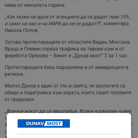
няма от миналата година.
„
Как може на едни от агенциите да се дадат тези 15% ,
а само на нас и на ИАРА да не се дадат?!
”, коментира
Никола Попов.
Затова протестиращите от областите Видин, Монтана,
Враца и Плевен спряха трафика на тирове към и от
ферибота Оряхово – Бекет и „Дунав мост” 2 за 1 час.
Протестиращите бяха подкрепени и от земеделците в
региона.
Милчо Данов е един от тях и смята, че заплатите са
обида и подигравка към хората, които пазят посевите
от градушки.
„
Всички искат да са европейци. Всеки нормален човек
нека да си отговори със 700 лева какъв европеец е.
Всички управляващи ходят всеки ден в чужбина. Нека
със 700 лева да отидат във всяка една столица в