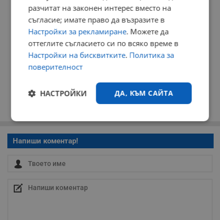
разчитат на законен интерес вместо на
съгласие; имате право да възразите в
Настройки за рекламиране
. Можете да
оттеглите съгласието си по всяко време в
Настройки на бисквитките
.
Политика за
поверителност
НАСТРОЙКИ
ДА, КЪМ САЙТА
Строго
Ефективност
необходимо
Напиши коментар!
Таргетиране
Функционалност
Некласифицирани