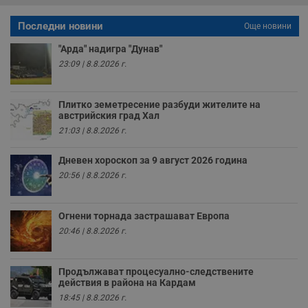
р
п
Последни новини
Още новини
н
п
к
"Арда" надигра "Дунав"
ч
23:09 | 8.8.2026 г.
п
с
б
Плитко земетресение разбуди жителите на
__cf_bm
29
Т
Cloudflare Inc.
минути
с
.twitter.com
австрийския град Хал
59
р
21:03 | 8.8.2026 г.
секунди
м
б
о
Дневен хороскоп за 9 август 2026 година
у
п
20:56 | 8.8.2026 г.
о
и
т
Огнени торнада застрашават Европа
receive-cookie-deprecation
.hit.gemius.pl
1 година
Т
с
20:46 | 8.8.2026 г.
с
н
н
п
Продължават процесуално-следствените
б
действия в района на Кардам
п
с
18:45 | 8.8.2026 г.
о