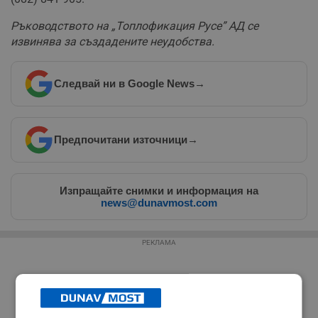
Ръководството на „Топлофикация Русе” АД се
извинява за създадените неудобства.
Следвай ни в Google News
→
Предпочитани източници
→
Изпращайте снимки и информация на
news@dunavmost.com
РЕКЛАМА