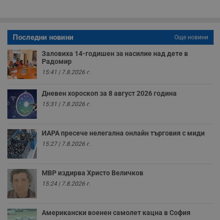
п
A
т
е
д
н
Последни новини
Още новини
п
с
Заловиха 14-годишен за насилие над дете в
у
Радомир
и
ф
15:41 | 7.8.2026 г.
н
м
Т
Дневен хороскоп за 8 август 2026 година
и
п
15:31 | 7.8.2026 г.
у
з
б
ИАРА пресече нелегална онлайн търговия с миди
VISITOR_PRIVACY_METADATA
5 месеца
Т
YouTube
15:27 | 7.8.2026 г.
4
с
.youtube.com
седмици
с
с
п
МВР издирва Христо Величков
и
п
15:24 | 7.8.2026 г.
т
в
с
з
Американски военен самолет кацна в София
с