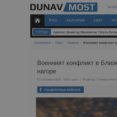
ЗА НАС
РУСЕ
БЪЛГАРИЯ
СВЯТ
РА
ГОРЕЩО
Адвокат Димитър Марковски: Георги Кузев 
Dunavmost
/
Свят
/
Новини
/
Военният конфликт в 
Военният конфликт в Близк
нагоре
02 октомври 2024 - 18:03 часа
Редактор:
Снежана Нико
СПОДЕЛИ ВЪВ ФЕЙСБУК