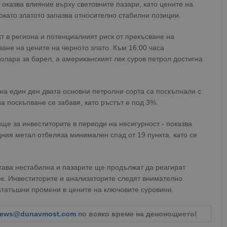
оказва влияние върху световните пазари, като цените на
като златото запазва относително стабилни позиции.
т в региона и потенциалният риск от прекъсване на
ване на цените на черното злато. Към 16:00 часа
долара за барел, а американският лек суров петрол достигна
 на един ден двата основни петролни сорта са поскъпнали с
а поскъпване се забавя, като ръстът е под 3%.
е за инвеститорите в периоди на несигурност - показва
ния метал отбеляза минимален спад от 19 пункта, като се
става нестабилна и пазарите ще продължат да реагират
ток. Инвеститорите и анализаторите следят внимателно
ататъшни промени в цените на ключовите суровини.
ews@dunavmost.com
по всяко време на денонощието!