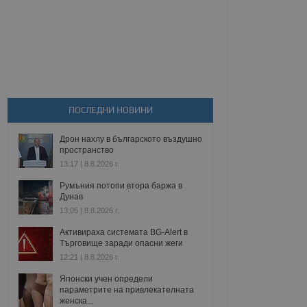
ПОСЛЕДНИ НОВИНИ
Дрон нахлу в българското въздушно
пространство
13:17 | 8.8.2026 г.
Румъния потопи втора баржа в
Дунав
13:05 | 8.8.2026 г.
Активираха системата BG-Alert в
Търговище заради опасни жеги
12:21 | 8.8.2026 г.
Японски учен определи
параметрите на привлекателната
женска...