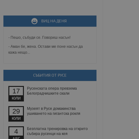
не, зададена от уеб
ВИЦ НА ДЕНЯ
 ASP.NET MVC
спре неразрешеното
т, известно като
тове. Той не съдържа
- Пешо, събуди се. Говориш насън!
щожава при затваряне
- Аман бе, жена. Остави ме поне насън да
кажа нещо...
ение на съгласието на
ст за тяхното
а данни за съгласието
ични политики и
антира, че техните
 сесии.
СЪБИТИЯ ОТ РУСЕ
аничаване между хората
а, за да се правят
Русенската опера превзема
17
хния уебсайт.
Белоградчишките скали
ЮЛИ
сигнализира на
Музеят в Русе домакинства
29
 на бисквитките,
ушиването на гигантска рокля
а съответствие и
ЮЛИ
ндарти и
Безплатна тренировка на открито
4
ck и предоставя
събира русенци на кея
требител използва
АВГ