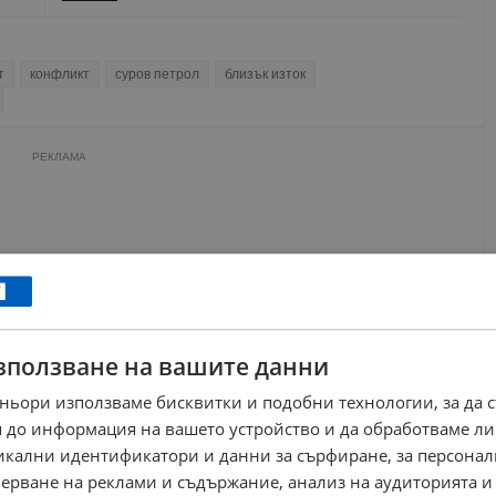
т
конфликт
суров петрол
близък изток
РЕКЛАМА
зползване на вашите данни
ньори използваме бисквитки и подобни технологии, за да 
 до информация на вашето устройство и да обработваме ли
никални идентификатори и данни за сърфиране, за персона
ерване на реклами и съдържание, анализ на аудиторията и