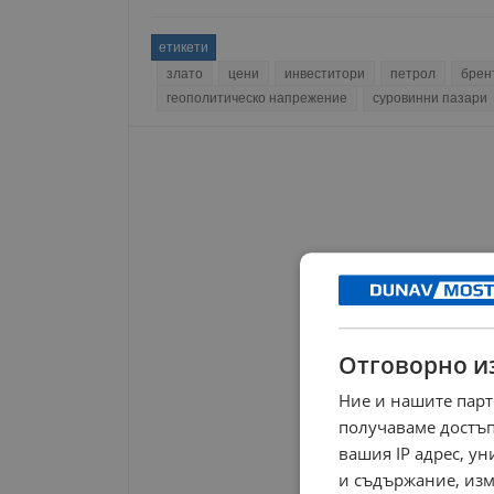
етикети
злато
цени
инвеститори
петрол
брен
геополитическо напрежение
суровинни пазари
Отговорно и
Ние и нашите парт
получаваме достъп
вашия IP адрес, у
и съдържание, изм