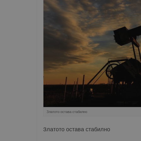
Златото остава стабилно
Златото остава стабилно