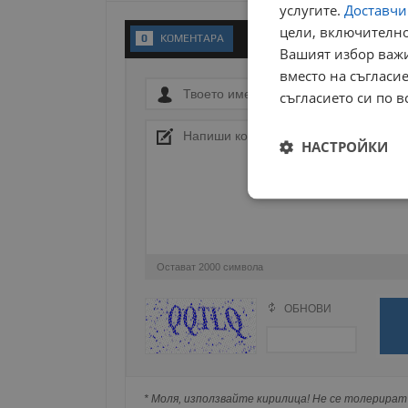
услугите.
Доставчиц
цели, включително
0
KОМЕНТАРA
Вашият избор важи
вместо на съгласие
съгласието си по в
НАСТРОЙКИ
Строго
необходимо
Остават
2000
символа
ОБНОВИ
Поради зачестилите злоупотреби в сайта, 
изискваме да се идентифицирате с Google 
Строго н
Натискайки на Google бутона коментарът 
Строго необходимите б
попълнили по-горе в полето "Твоето име".
на акаунта. Уебсайтът 
* Моля, използвайте кирилица! Не се толерират 
съхранявана при нас или показвана на дру