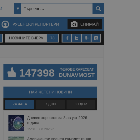
И
РУСЕНСКИ РЕПОРТЕРИ
СНИМАЙ
НОВИНИТЕ ВЧЕРА
78
147398
ФЕНОВЕ ХАРЕСВАТ
DUNAVMOST
НАЙ-ЧЕТЕНИ НОВИНИ
24 ЧАСА
7 ДНИ
30 ДНИ
Дневен хороскоп за 8 август 2026
година
15:31 | 7.8.2026 г.
Американски военен самолет кацна