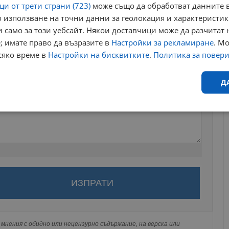
и от трети страни (723)
може също да обработват данните в
 използване на точни данни за геолокация и характеристик
 само за този уебсайт. Някои доставчици може да разчитат 
; имате право да възразите в
Настройки за рекламиране
. М
сяко време в
Настройки на бисквитките
.
Политика за повер
Д
Ефективност
Таргетиране
Функционалност
Н
за да оставите анонимен коментар или да гласувате
акаунт.
еобходимо
Ефективност
Таргетиране
Функционалност
Неклас
ви ще бъде публикуван анонимно под псевдонима който сте
исквитки позволяват основната функционалност на уебсайта, като потребителско
 Никаква лична информация за вас няма да бъде
не може да се използва правилно без строго необходими бисквитки.
мнения с обидно или нецензурно съдържание, на верска или
ги потребители.