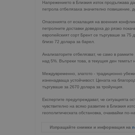
Напрежението в Близкия изток продължава да 
петрола отбелязаха значително повишение, до
Опасенията от ескалация на военния конфлик
петролните доставки доведоха до рязко покач
европейският сорт Брент се търгуваше за 75 
близо 72 долара за барел.
Анализаторите отбелязват, че само в рамките
над 5%. Въпреки това, в текущия ден темпът н
Междувременно, златото - традиционно убежищ
изненадваща устойчивост. Цената на благород
търгуваше за 2670 долара за тройунция.
Експертите предупреждават, че ситуацията о
чувствително на всяко развитие в Близкия из
геополитическата обстановка, очаквайки по-н
Изпращайте снимки и информация на
n