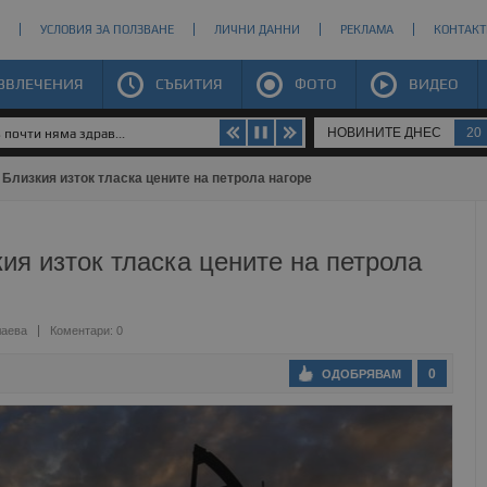
УСЛОВИЯ ЗА ПОЛЗВАНЕ
ЛИЧНИ ДАННИ
РЕКЛАМА
КОНТАКТ
ЗВЛЕЧЕНИЯ
СЪБИТИЯ
ФОТО
ВИДЕО
НОВИНИТЕ ДНЕС
20
почти няма здрав...
Близкия изток тласка цените на петрола нагоре
ия изток тласка цените на петрола
лаева
Коментари: 0
0
ОДОБРЯВАМ