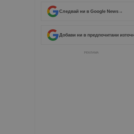
Следвай ни в Google News
→
Добави ни в предпочитани източ
РЕКЛАМА