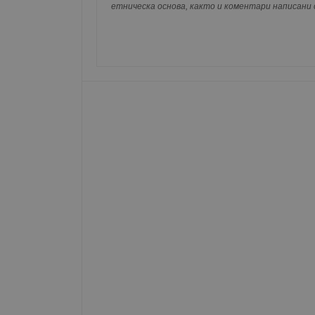
етническа основа, както и коментари написани с
Име
__RequestVerificationT
VISITOR_PRIVACY_MET
__cf_bm
receive-cookie-depreca
ASP.NET_SessionId