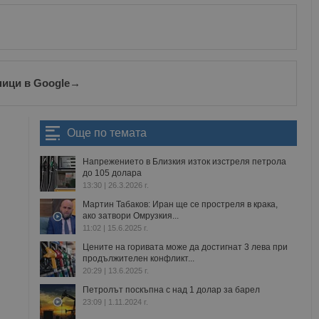
ници в Google
→
Още по темата
Напрежението в Близкия изток изстреля петрола
до 105 долара
13:30 | 26.3.2026 г.
Мартин Табаков: Иран ще се простреля в крака,
ако затвори Омрузкия...
11:02 | 15.6.2025 г.
Цените на горивата може да достигнат 3 лева при
продължителен конфликт...
20:29 | 13.6.2025 г.
Петролът поскъпна с над 1 долар за барел
23:09 | 1.11.2024 г.