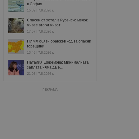
в София
15:09 | 7.8.2026 г.
Спасен от хотел в Русенско мечок
живее втори живот
17:57 | 7.8.2026 г.
НИМХ обяви оранжев код за опасни
горещини
13:46 | 7.8.2026 г.
Наталия Ефремова: Минималната
заплата няма да е...
21:03 | 7.8.2026 г.
РЕКЛАМА