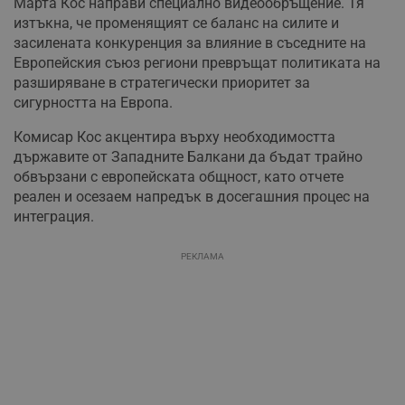
Марта Кос направи специално видеообръщение. Тя
изтъкна, че променящият се баланс на силите и
засилената конкуренция за влияние в съседните на
Европейския съюз региони превръщат политиката на
разширяване в стратегически приоритет за
сигурността на Европа.
Комисар Кос акцентира върху необходимостта
държавите от Западните Балкани да бъдат трайно
обвързани с европейската общност, като отчете
реален и осезаем напредък в досегашния процес на
интеграция.
РЕКЛАМА