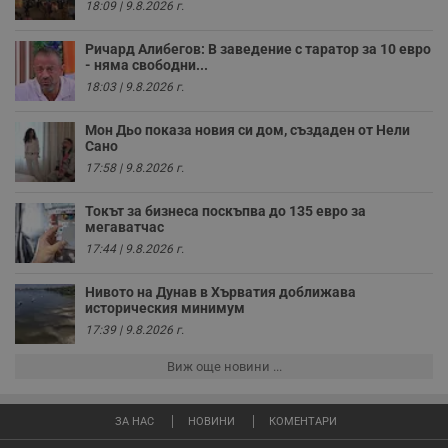
месеца 4
използва за
18:09 | 9.8.2026 г.
седмици
проследяване на
потребителски
взаимодействия и
Ричард Алибегов: В заведение с таратор за 10 евро
ангажираност на
- няма свободни...
уебсайта за
18:03 | 9.8.2026 г.
подобряване на
обслужването и
потребителския
Мон Дьо показа новия си дом, създаден от Нели
опит.
Сано
Gtest
1
Тази бисквитка се
Gemius
17:58 | 9.8.2026 г.
седмица
използва за A/B
.hit.gemius.pl
тестване на
уебсайта чрез
Токът за бизнеса поскъпва до 135 евро за
събиране на
мегаватчас
данни за
поведението и
17:44 | 9.8.2026 г.
взаимодействието
на посетителите.
Той помага за
Нивото на Дунав в Хърватия доближава
подобряване на
историческия минимум
потребителския
опит, като
17:39 | 9.8.2026 г.
разбира как
потребителите се
Виж още новини ...
ангажират с
различни
елементи на
уебсайта по
ЗА НАС
НОВИНИ
КОМЕНТАРИ
време на етапите
на тестване.