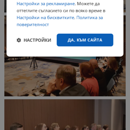
Настройки за рекламиране
. Можете да
оттеглите съгласието си по всяко време в
Настройки на бисквитките
.
Политика за
поверителност
НАСТРОЙКИ
ДА, КЪМ САЙТА
Строго
Ефективност
необходимо
Таргетиране
Функционалност
Некласифицирани