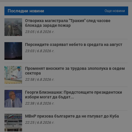
т
е
Последни новини
Още новини
д
н
п
Отвориха магистрала "Тракия" след часове
с
блокада заради пожар
у
и
23:05 | 6.8.2026 г.
ф
н
м
Персеидите озаряват небето в средата на август
Т
23:03 | 6.8.2026 г.
и
п
у
з
Променят вноските за трудова злополука в седем
б
сектора
VISITOR_PRIVACY_METADATA
5 месеца
Т
YouTube
22:58 | 6.8.2026 г.
4
с
.youtube.com
седмици
с
с
Георги Близнашки: Предстоящите президентски
п
избори могат да бъдат...
и
п
22:38 | 6.8.2026 г.
т
в
с
МВнР призова българите да не пътуват до Куба
з
22:25 | 6.8.2026 г.
с
п
о