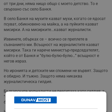
от три дни, няма нищо общо с моето детство. То е
свързано със село Банкя.
В село Банкя на мухите казват мухи, когато се ядосат
псуват, обикновено на майка, а на пуйките казват
мисирки. А на мисирките...казват журналисти.
Извинете, обърках се – всичко се преплете в
съзнанието ми. Всъщност на журналистите казват
мисирки. Така ги нарече министър-председателят,
който е от Банкя и “булю-булю-булю…” всъщност е
негов израз.
Но иронията и детските ми спомени не вървят. Защото
е обидно. И тъжно. Защото няма никаква
журналистическа гилдия.
Българските журналисти не реагираха като гилдия, а
“булю-булю-булю…” е звукът, с който потъва честта на
българските журналисти.
И наистина въобще не трябва да си задаваме въпроса