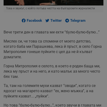
Това е звукът, с който потъва честта на българските журналисти
Facebook
Twitter
Telegram
Вече трети ден в главата ми ехти “булю-булю-булю…”
Мислех си, че това са спомени от моето детство,
когато баба ми Парашкева, лека й пръст, в село Горна
Митрополия гонеше пуйките с цел да не й кълват
доматите.
Горна Митрополия е селото, в което е роден баща ми,
лека му пръст и на него, и като малък аз много често
бях там.
Та, там на големите мухи казват “оводи”, когато се
ядосат на магарето казват “ех, жено мъжка”, а на
пуйките казват... „пуйки“.
Но това “булю-булю-булю…”, което звучи в главата ми