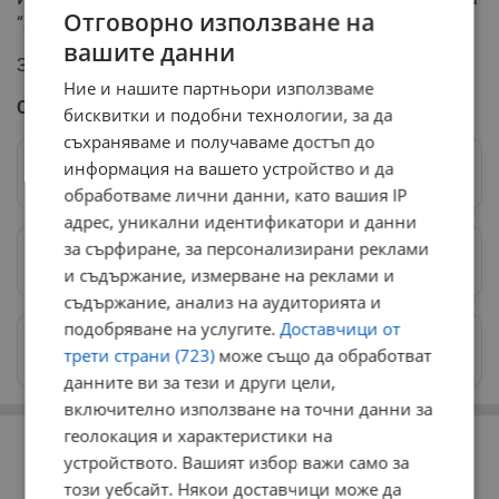
Отговорно използване на
“Защо сме на 111-о място по свобода на словото?”
вашите данни
Защото “булю-булю-булю…”!
Ние и нашите партньори използваме
Слави Трифонов
бисквитки и подобни технологии, за да
съхраняваме и получаваме достъп до
информация на вашето устройство и да
Следвай ни в Google News
→
обработваме лични данни, като вашия IP
адрес, уникални идентификатори и данни
за сърфиране, за персонализирани реклами
Предпочитани източници
→
и съдържание, измерване на реклами и
съдържание, анализ на аудиторията и
подобряване на услугите.
Доставчици от
Изпращайте снимки и информация на
трети страни (723)
може също да обработват
news@dunavmost.com
данните ви за тези и други цели,
включително използване на точни данни за
РЕКЛАМА
геолокация и характеристики на
устройството. Вашият избор важи само за
този уебсайт. Някои доставчици може да