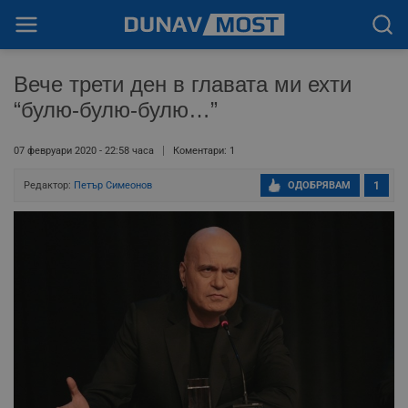
Вече трети ден в главата ми ехти
“булю-булю-булю…”
07 февруари 2020 - 22:58 часа
Коментари: 1
Редактор:
Петър Симеонов
ОДОБРЯВАМ
1