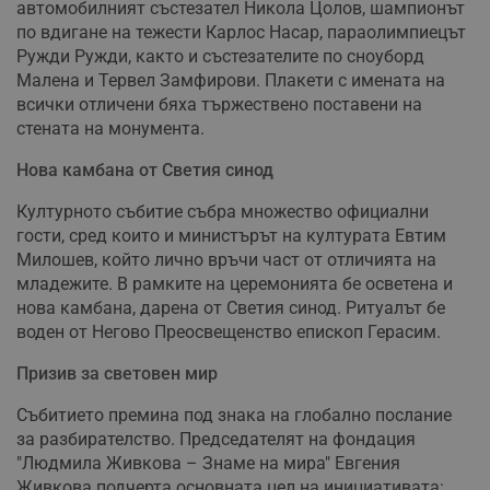
автомобилният състезател Никола Цолов, шампионът
по вдигане на тежести Карлос Насар, параолимпиецът
Ружди Ружди, както и състезателите по сноуборд
Малена и Тервел Замфирови. Плакети с имената на
всички отличени бяха тържествено поставени на
стената на монумента.
Нова камбана от Светия синод
Културното събитие събра множество официални
гости, сред които и министърът на културата Евтим
Милошев, който лично връчи част от отличията на
младежите. В рамките на церемонията бе осветена и
нова камбана, дарена от Светия синод. Ритуалът бе
воден от Негово Преосвещенство епископ Герасим.
Призив за световен мир
Събитието премина под знака на глобално послание
за разбирателство. Председателят на фондация
"Людмила Живкова – Знаме на мира" Евгения
Живкова подчерта основната цел на инициативата: