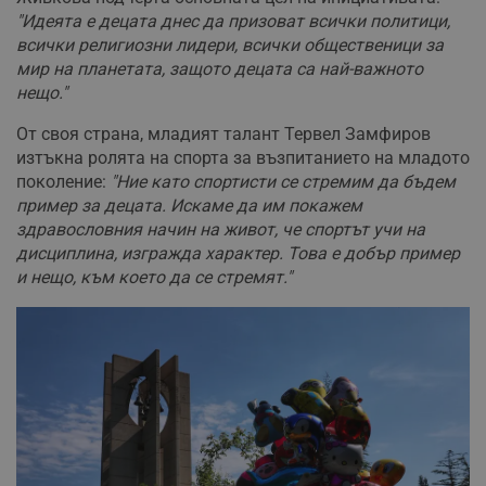
"Идеята е децата днес да призоват всички политици,
всички религиозни лидери, всички общественици за
мир на планетата, защото децата са най-важното
нещо."
От своя страна, младият талант Тервел Замфиров
изтъкна ролята на спорта за възпитанието на младото
поколение:
"Ние като спортисти се стремим да бъдем
пример за децата. Искаме да им покажем
здравословния начин на живот, че спортът учи на
дисциплина, изгражда характер. Това е добър пример
и нещо, към което да се стремят."