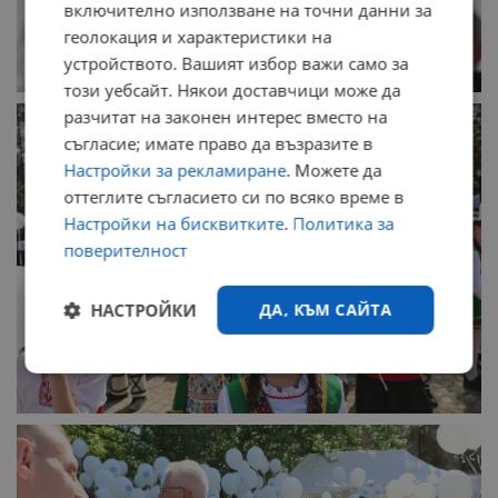
включително използване на точни данни за
геолокация и характеристики на
устройството. Вашият избор важи само за
този уебсайт. Някои доставчици може да
разчитат на законен интерес вместо на
съгласие; имате право да възразите в
Настройки за рекламиране
. Можете да
оттеглите съгласието си по всяко време в
Настройки на бисквитките
.
Политика за
поверителност
НАСТРОЙКИ
ДА, КЪМ САЙТА
Строго
Ефективност
необходимо
Таргетиране
Функционалност