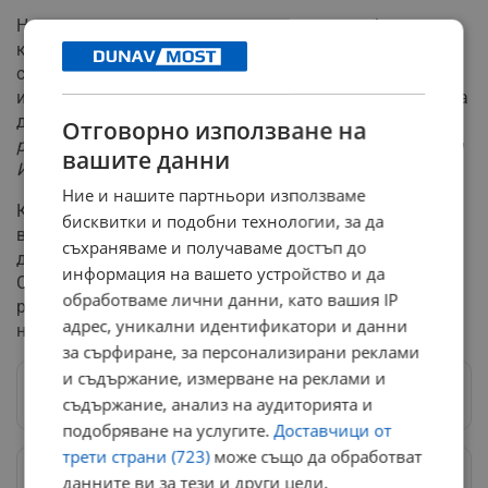
Новите правила въвеждат рестрикции за обектите,
които не са изправни спрямо държавната дигитална
система. В актуализирания текст на наредбата
изрично е записано, че издаването на документи няма
да бъде възможно, в случай че
"обектът не е
Отговорно използване на
регистриран в Интернет информационната система на
вашите данни
ИАГ за издаване на превозни билети"
.
Ние и нашите партньори използваме
Контролът по изпълнението на новите мерки е
бисквитки и подобни технологии, за да
възложен на ресорния заместник изпълнителен
съхраняваме и получаваме достъп до
директор на ИАГ. Документът е подписан цифрово от
информация на вашето устройство и да
Стоян Тошев и е сведен до знанието на всички
обработваме лични данни, като вашия IP
регионални дирекции по горите в страната за
адрес, уникални идентификатори и данни
незабавно сведение и изпълнение.
за сърфиране, за персонализирани реклами
и съдържание, измерване на реклами и
Следвай ни в Google News
→
съдържание, анализ на аудиторията и
подобряване на услугите.
Доставчици от
трети страни (723)
може също да обработват
данните ви за тези и други цели,
Предпочитани източници
→