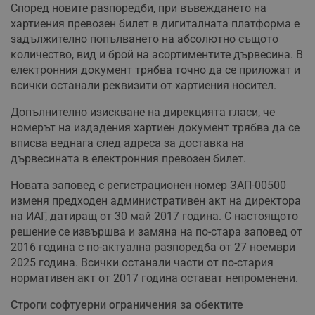
Според новите разпоредби, при въвеждането на
хартиения превозен билет в дигиталната платформа е
задължително попълването на абсолютно същото
количество, вид и брой на асортиментите дървесина. В
електронния документ трябва точно да се приложат и
всички останали реквизити от хартиения носител.
Допълнително изискване на дирекцията гласи, че
номерът на издадения хартиен документ трябва да се
вписва веднага след адреса за доставка на
дървесината в електронния превозен билет.
Новата заповед с регистрационен номер ЗАП-00500
изменя предходен административен акт на директора
на ИАГ, датиращ от 30 май 2017 година. С настоящото
решение се извършва и замяна на по-стара заповед от
2016 година с по-актуална разпоредба от 27 ноември
2025 година. Всички останали части от по-стария
нормативен акт от 2017 година остават непроменени.
Строги софтуерни ограничения за обектите