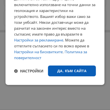
включително използване на точни данни за
геолокация и характеристики на
Изпращайте снимки и информация на
устройството. Вашият избор важи само за
news@dunavmost.com
този уебсайт. Някои доставчици може да
разчитат на законен интерес вместо на
съгласие; имате право да възразите в
РЕКЛАМА
Настройки за рекламиране
. Можете да
оттеглите съгласието си по всяко време в
Настройки на бисквитките
.
Политика за
поверителност
НАСТРОЙКИ
ДА, КЪМ САЙТА
Строго
Ефективност
необходимо
Таргетиране
Функционалност