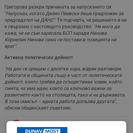
Григорова разкри причината за напускането си:
"Напуснах, когато Делян Пеевски беше предложен за
председател на ДАНС"
. Тя подчерта, че решението ѝ не
е свързано с настоящото ръководство:
"Не мога да
кажа, че не съм харесала БСП заради Нинова.
Корнелия Нинова сама се постави в позицията на
враг"
.
Активна политическа дейност
"На ден се срещам с десетки хора, водим разговори.
Работата в общината също е част от политическата
дейност, която трябва да осъществява човек, който
смята, че има идеи, които са ключово важни за
развитието както на столицата, така и на държавата.
В този смисъл – едната работа допълва другата"
,
обясни общинският съветник.
Следвай ни в Google News
→