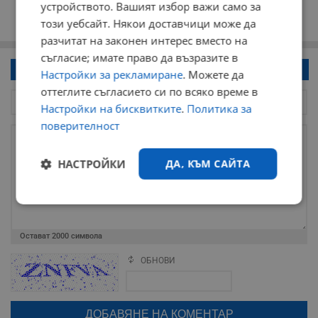
устройството. Вашият избор важи само за
този уебсайт. Някои доставчици може да
разчитат на законен интерес вместо на
съгласие; имате право да възразите в
Напиши коментар!
Настройки за рекламиране
. Можете да
оттеглите съгласието си по всяко време в
Настройки на бисквитките
.
Политика за
поверителност
НАСТРОЙКИ
ДА, КЪМ САЙТА
Строго
Ефективност
необходимо
Остават
2000
символа
ОБНОВИ
Поради зачестилите злоупотреби в сайта, за да оставите анонимен
Таргетиране
Функционалност
коментар или да гласувате изискваме да се идентифицирате с
google акаунт.
Натискайки на бутона "Вход с google" по-долу, коментарът ви ще