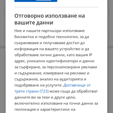
Предпочитани източници
→
Отговорно използване на
вашите данни
Ние и нашите партньори използваме
Изпращайте снимки и информация на
news@dunavmost.com
бисквитки и подобни технологии, за да
съхраняваме и получаваме достъп до
информация на вашето устройство и да
РЕКЛАМА
обработваме лични данни, като вашия IP
адрес, уникални идентификатори и данни
за сърфиране, за персонализирани реклами
и съдържание, измерване на реклами и
съдържание, анализ на аудиторията и
подобряване на услугите.
Доставчици от
трети страни (723)
може също да обработват
данните ви за тези и други цели,
включително използване на точни данни за
геолокация и характеристики на