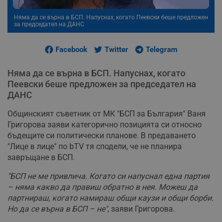
Няма да се върна в БСП. Напуснах, когато Пеевски беше предложен
за председател на ДАНС
Facebook
Twitter
Telegram
Няма да се върна в БСП. Напуснах, когато
Пеевски беше предложен за председател на
ДАНС
Общинският съветник от МК "БСП за България" Ваня
Григорова заяви категорично позицията си относно
бъдещите си политически планове. В предаването
"Лице в лице" по bTV тя сподели, че не планира
завръщане в БСП.
"БСП не ме привлича. Когато си напуснал една партия
– няма какво да правиш обратно в нея. Можеш да
партнираш, когато намираш общи каузи и общи борби.
Но да се върна в БСП – не"
, заяви Григорова.