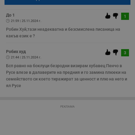
бъде публикуван анонимно под псевдонима който сте попълнили
Некласифицирани
по-горе в полето "Твоето име". Никаква лична информация за вас
няма да бъде съхранявана при нас или показвана на други
потребители.
До 1
1
21:59 | 25.11.2024 г.
Робин Хуй,тази неадекватна и безсмислена писаница на 
какъв език е ? 
Строго необходимо
Ефективност
Робих худ
3
Таргетиране
Функционалност
21:44 | 25.11.2024 г.
Некласифицирани
Бсп равно на боклуци безродни визирам хубавец Пенчо в 
Русе влезе в далаверите на предния и го замина плюеки на 
Строго необходимите бисквитки позволяват основната
семейството си което тиражират за ценност и плю на него и 
функционалност на уебсайта, като потребителско
влизане и управление на акаунта. Уебсайтът не може да
ял Русе
се използва правилно без строго необходими
бисквитки.
Валиден
Име
Доставчик
/
Домейн
О
РЕКЛАМА
до
__RequestVerificationToken
Сесия
Т
Microsoft
п
Corporation
ф
www.dunavmost.com
з
п