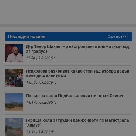
с
п
о
р
п
н
п
к
Последни новини
Още новини
ч
п
с
Д-р Танер Шахин: Не настройвайте климатика под
б
24 градуса
15:04 | 9.8.2026 г.
__cf_bm
29
Т
Cloudflare Inc.
минути
с
.twitter.com
59
р
Психолози разкриват какво стои зад избора какъв
секунди
м
б
цвят да е колата ни
о
15:00 | 9.8.2026 г.
у
п
о
Пожар затвори Подбалканския път край Сливен
и
т
14:49 | 9.8.2026 г.
receive-cookie-deprecation
.hit.gemius.pl
1 година
Т
с
с
Горяща кола затрудни движението по магистрала
н
"Хемус"
н
п
14:46 | 9.8.2026 г.
б